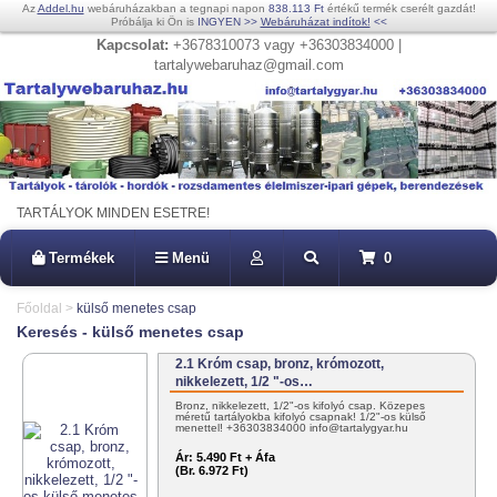
Az
Addel.hu
webáruházakban a tegnapi napon
838.113 Ft
értékű termék cserélt gazdát!
Próbálja ki Ön is
INGYEN
>>
Webáruházat indítok!
<<
Kapcsolat:
+3678310073 vagy +36303834000 |
tartalywebaruhaz@gmail.com
TARTÁLYOK MINDEN ESETRE!
Termékek
Menü
0
Főoldal
>
külső menetes csap
Keresés - külső menetes csap
2.1 Króm csap, bronz, krómozott,
nikkelezett, 1/2 "-os…
Bronz, nikkelezett, 1/2"-os kifolyó csap. Közepes
méretű tartályokba kifolyó csapnak! 1/2"-os külső
menettel! +36303834000 info@tartalygyar.hu
Ár:
5.490 Ft + Áfa
(Br. 6.972 Ft)