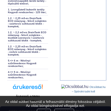
esővíz/csapadék tároló tartály -
lépésálló tetővel;
1. Levegőztető buborék tartály
Kegyedi rendszerhez - 125 liter;
1.2. ~ 2,25 m3-es DrainTank
ECO műanyag - fekvő szögletes
- szürkevíz szikkasztó blokk -
komplett;
1.2. ~ 2,2 m3-es DrainTank ECO
műanyag - fekvő szögletes -
tisztított szennyvíz / szürkevíz
szikkasztó blokk - komplett;
1.2. ~ 2,25 m3-es DrainTank
ECO műanyag - fekvő szögletes
- esővíz szikkasztó blokk -
komplett;
5.<> 6 m - Növényi
szűrőmedence Kegyedi
rendszerhez;
4.<> 5 m - Növényi
szűrőmedence Kegyedi
rendszerhez;
Olcsóbbat.hu
– Spórolni tudni kell
Árukereső, a hiteles
vásárlási kalauz
Az oldal sütiket használ a felhasználói élmény fokozása céljából.
Az oldal böngészésével elfogadja ezt.