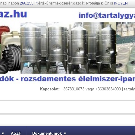
gnapi napon
266.255 Ft
értékű termék cserélt gazdát! Próbálja ki Ön is
INGYEN
Kapcsolat:
+3678310073 vagy +36303834000 | tarta
▾
ÁSZF
Dokumentumok
▾