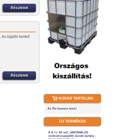
Részletek
és lúgálló kivitel!
Részletek
KOSÁR TARTALMA
Az Ön kosara üres!
ÚJ TERMÉKEK
8.9 <> 45 m3, UNITANK-2D
esővíz/csapadék tároló tartály -