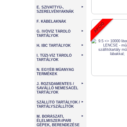
E. SZIVATTYÚ-,
►
SZERELVÉNYAKNÁK
F. KÁBELAKNÁK
G. IVÓVÍZ TÁROLÓ
►
TARTÁLYOK
H. IBC TARTÁLYOK
►
I. TŰZI-VÍZ TÁROLÓ
►
TARTÁLYOK
N. EGYÉB MŰANYAG
TERMÉKEK
J. ROZSDAMENTES /
►
SAVÁLLÓ NEMESACÉL
TARTÁLYOK
SZÁLLÍTÓ TARTÁLYOK /
►
TARTÁLYSZÁLLÍTÓK
M. BORÁSZATI,
►
ÉLELMISZER-IPARI
GÉPEK, BERENDEZÉSE