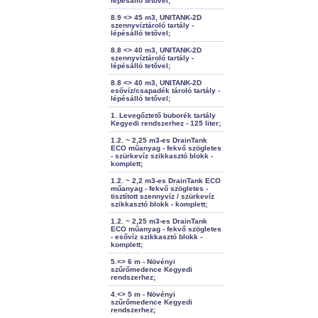
lépésálló tetővel;
8.9 <> 45 m3, UNITANK-2D
szennyvíztároló tartály -
lépésálló tetővel;
8.8 <> 40 m3, UNITANK-2D
szennyvíztároló tartály -
lépésálló tetővel;
8.8 <> 40 m3, UNITANK-2D
esővíz/csapadék tároló tartály -
lépésálló tetővel;
1. Levegőztető buborék tartály
Kegyedi rendszerhez - 125 liter;
1.2. ~ 2,25 m3-es DrainTank
ECO műanyag - fekvő szögletes
- szürkevíz szikkasztó blokk -
komplett;
1.2. ~ 2,2 m3-es DrainTank ECO
műanyag - fekvő szögletes -
tisztított szennyvíz / szürkevíz
szikkasztó blokk - komplett;
1.2. ~ 2,25 m3-es DrainTank
ECO műanyag - fekvő szögletes
- esővíz szikkasztó blokk -
komplett;
5.<> 6 m - Növényi
szűrőmedence Kegyedi
rendszerhez;
4.<> 5 m - Növényi
szűrőmedence Kegyedi
rendszerhez;