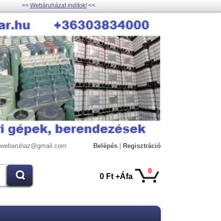
>>
Webáruházat indítok!
<<
lywebaruhaz@gmail.com
Belépés
|
Regisztráció
0
0 Ft +Áfa