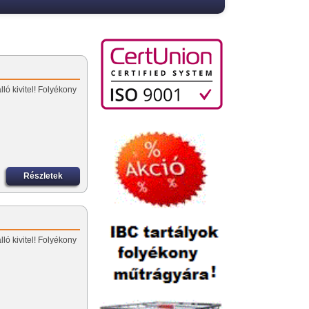
lló kivitel! Folyékony
Részletek
lló kivitel! Folyékony