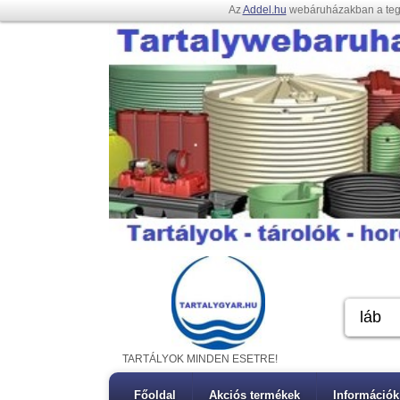
Az
Addel.hu
webáruházakban a te
TARTÁLYOK MINDEN ESETRE!
Főoldal
Akciós termékek
Információk