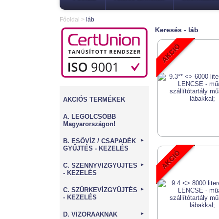
Főoldal
>
láb
Keresés - láb
AKCIÓS TERMÉKEK
A. LEGOLCSÓBB
Magyarországon!
B. ESŐVÍZ / CSAPADÉK
►
GYŰJTÉS - KEZELÉS
C. SZENNYVÍZGYŰJTÉS
►
- KEZELÉS
C. SZÜRKEVÍZGYŰJTÉS
►
- KEZELÉS
D. VÍZÓRAAKNÁK
►