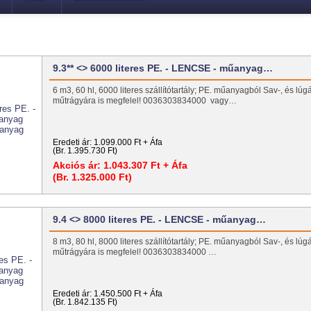
9.3** <> 6000 literes PE. - LENCSE - műanyag…
6 m3, 60 hl, 6000 literes szállítótartály; PE. műanyagból Sav-, és lúgá
műtrágyára is megfelel! 0036303834000 vagy…
Eredeti ár:
1.099.000 Ft + Áfa
(Br. 1.395.730 Ft)
Akciós ár:
1.043.307 Ft + Áfa
(Br. 1.325.000 Ft)
9.4 <> 8000 literes PE. - LENCSE - műanyag…
8 m3, 80 hl, 8000 literes szállítótartály; PE. műanyagból Sav-, és lúgá
műtrágyára is megfelel! 0036303834000 …
Eredeti ár:
1.450.500 Ft + Áfa
(Br. 1.842.135 Ft)