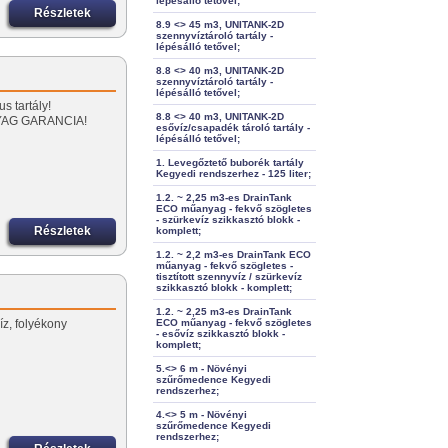
lépésálló tetővel;
Részletek
8.9 <> 45 m3, UNITANK-2D
szennyvíztároló tartály -
lépésálló tetővel;
8.8 <> 40 m3, UNITANK-2D
…
szennyvíztároló tartály -
lépésálló tetővel;
s tartály!
8.8 <> 40 m3, UNITANK-2D
YAG GARANCIA!
esővíz/csapadék tároló tartály -
lépésálló tetővel;
1. Levegőztető buborék tartály
Kegyedi rendszerhez - 125 liter;
1.2. ~ 2,25 m3-es DrainTank
ECO műanyag - fekvő szögletes
- szürkevíz szikkasztó blokk -
Részletek
komplett;
1.2. ~ 2,2 m3-es DrainTank ECO
műanyag - fekvő szögletes -
tisztított szennyvíz / szürkevíz
szikkasztó blokk - komplett;
1.2. ~ 2,25 m3-es DrainTank
íz, folyékony
ECO műanyag - fekvő szögletes
- esővíz szikkasztó blokk -
komplett;
5.<> 6 m - Növényi
szűrőmedence Kegyedi
rendszerhez;
4.<> 5 m - Növényi
szűrőmedence Kegyedi
rendszerhez;