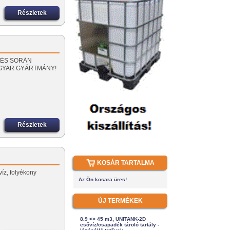
Részletek
PÍTÉS SORÁN
AGYAR GYÁRTMÁNY!
Részletek
KOSÁR TARTALMA
víz, folyékony
Az Ön kosara üres!
ÚJ TERMÉKEK
8.9 <> 45 m3, UNITANK-2D
esővíz/csapadék tároló tartály -