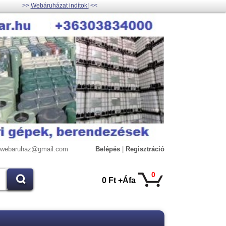
>>
Webáruházat indítok!
<<
lywebaruhaz@gmail.com
Belépés
|
Regisztráció
0
0 Ft +Áfa