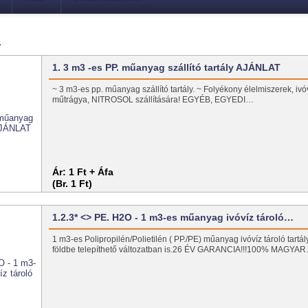
.
1. 3 m3 -es PP. műanyag szállító tartály AJÁNLAT
~ 3 m3-es pp. műanyag szállító tartály. ~ Folyékony élelmiszerek, ivó
műtrágya, NITROSOL szállítására! EGYÉB, EGYEDI…
Ár:
1 Ft + Áfa
(Br. 1 Ft)
1.2.3* <> PE. H2O - 1 m3-es műanyag ivóvíz tároló…
1 m3-es Polipropilén/Polietilén ( PP./PE) műanyag ivóvíz tároló tartály
földbe telepíthető változatban is.26 ÉV GARANCIA!!!100% MAGYA