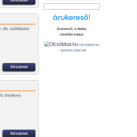
Részletek
 stb. szállítására!
Árukereső, a hiteles
vásárlási kalauz
Olcsóbbat.hu
– Spórolni tudni kell
Részletek
íz, folyékony
Részletek