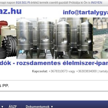
gnapi napon
918.501 Ft
értékű termék cserélt gazdát! Próbálja ki Ön is
INGYEN
Kapcsolat:
+3678310073 vagy +36303834000 | tarta
▾
ÁSZF
Dokumentumok
▾