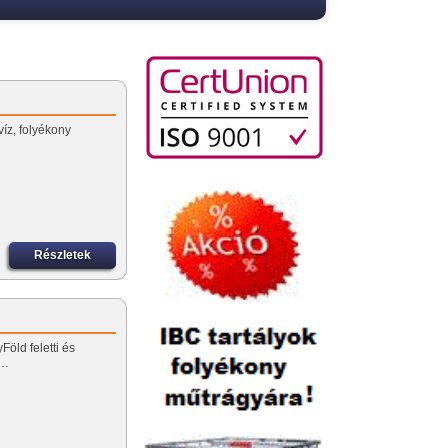
víz, folyékony
Részletek
Föld feletti és
R…