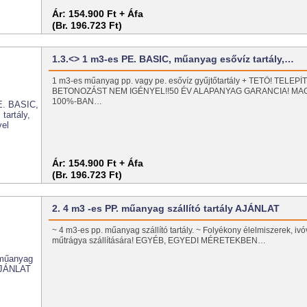
Ár:
154.900 Ft + Áfa
(Br. 196.723 Ft)
1.3.<> 1 m3-es PE. BASIC, műanyag esővíz tartály,…
1 m3-es műanyag pp. vagy pe. esővíz gyűjtőtartály + TETŐ! TELE
BETONOZÁST NEM IGÉNYEL!!50 ÉV ALAPANYAG GARANCIA! M
100%-BAN…
Ár:
154.900 Ft + Áfa
(Br. 196.723 Ft)
2. 4 m3 -es PP. műanyag szállító tartály AJÁNLAT
~ 4 m3-es pp. műanyag szállító tartály. ~ Folyékony élelmiszerek, ivó
műtrágya szállítására! EGYÉB, EGYEDI MÉRETEKBEN…