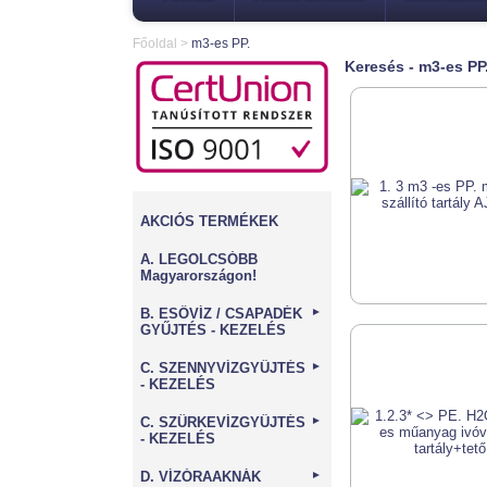
Főoldal
>
m3-es PP.
Keresés - m3-es PP
AKCIÓS TERMÉKEK
A. LEGOLCSÓBB
Magyarországon!
B. ESŐVÍZ / CSAPADÉK
►
GYŰJTÉS - KEZELÉS
C. SZENNYVÍZGYŰJTÉS
►
- KEZELÉS
C. SZÜRKEVÍZGYŰJTÉS
►
- KEZELÉS
D. VÍZÓRAAKNÁK
►