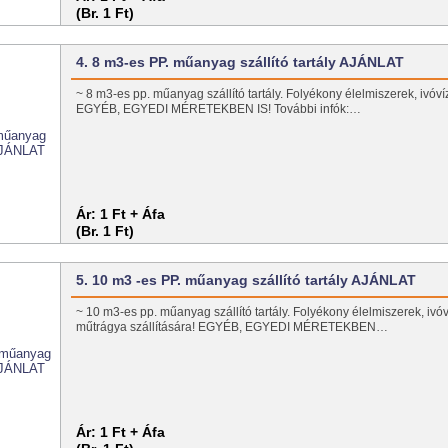
(Br. 1 Ft)
4. 8 m3-es PP. műanyag szállító tartály AJÁNLAT
~ 8 m3-es pp. műanyag szállító tartály. Folyékony élelmiszerek, ivóvíz,
EGYÉB, EGYEDI MÉRETEKBEN IS! További infók:…
Ár:
1 Ft + Áfa
(Br. 1 Ft)
5. 10 m3 -es PP. műanyag szállító tartály AJÁNLAT
~ 10 m3-es pp. műanyag szállító tartály. Folyékony élelmiszerek, ivóv
műtrágya szállítására! EGYÉB, EGYEDI MÉRETEKBEN…
Ár:
1 Ft + Áfa