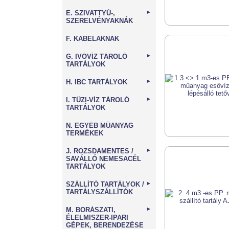
E. SZIVATTYÚ-,
►
SZERELVÉNYAKNÁK
F. KÁBELAKNÁK
G. IVÓVÍZ TÁROLÓ
►
TARTÁLYOK
H. IBC TARTÁLYOK
►
I. TŰZI-VÍZ TÁROLÓ
►
TARTÁLYOK
N. EGYÉB MŰANYAG
TERMÉKEK
J. ROZSDAMENTES /
►
SAVÁLLÓ NEMESACÉL
TARTÁLYOK
SZÁLLÍTÓ TARTÁLYOK /
►
TARTÁLYSZÁLLÍTÓK
M. BORÁSZATI,
►
ÉLELMISZER-IPARI
GÉPEK, BERENDEZÉSE