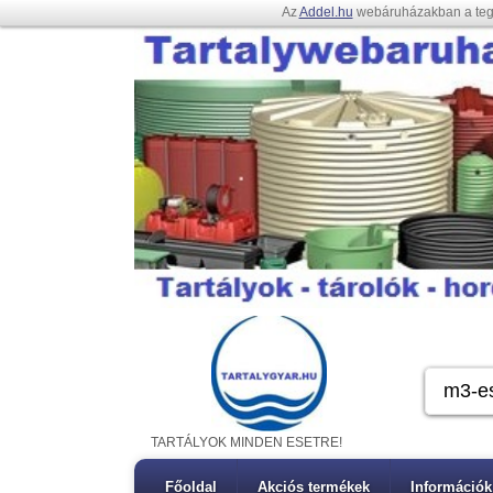
Az
Addel.hu
webáruházakban a te
TARTÁLYOK MINDEN ESETRE!
Főoldal
Akciós termékek
Információk