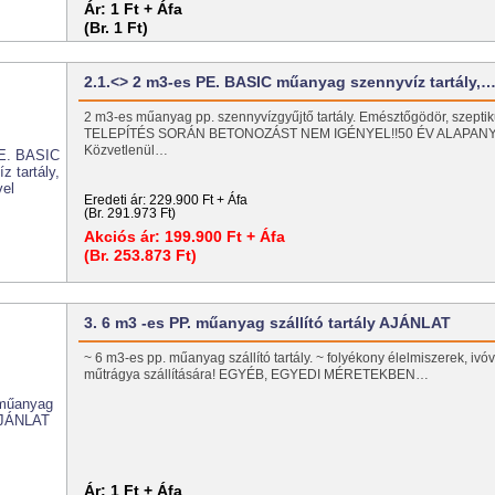
Ár:
1 Ft + Áfa
(Br. 1 Ft)
2.1.<> 2 m3-es PE. BASIC műanyag szennyvíz tartály,
2 m3-es műanyag pp. szennyvízgyűjtő tartály. Emésztőgödör, szeptiku
TELEPÍTÉS SORÁN BETONOZÁST NEM IGÉNYEL!!50 ÉV ALAPAN
Közvetlenül…
Eredeti ár:
229.900 Ft + Áfa
(Br. 291.973 Ft)
Akciós ár:
199.900 Ft + Áfa
(Br. 253.873 Ft)
3. 6 m3 -es PP. műanyag szállító tartály AJÁNLAT
~ 6 m3-es pp. műanyag szállító tartály. ~ folyékony élelmiszerek, ivóv
műtrágya szállítására! EGYÉB, EGYEDI MÉRETEKBEN…
Ár:
1 Ft + Áfa