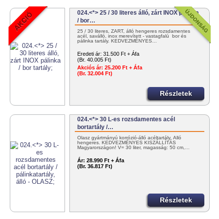
024.<*> 25 / 30 literes álló, zárt INOX pálinka
/ bor…
25 / 30 literes, ZÁRT, álló hengeres rozsdamentes
acél, saválló, inox merevített - vastagfalú bor és
pálinka tartály. KEDVEZMÉNYES…
Eredeti ár:
31.500 Ft + Áfa
(Br. 40.005 Ft)
Akciós ár:
25.200 Ft + Áfa
(Br. 32.004 Ft)
Részletek
024.<*> 30 L-es rozsdamentes acél
bortartály /…
Olasz gyártmányú korrózió-álló acéltartály. Álló
hengeres. KEDVEZMÉNYES KISZÁLLÍTÁS
Magyarországon! V= 30 liter, magasság: 50 cm,…
Ár:
28.990 Ft + Áfa
(Br. 36.817 Ft)
Részletek