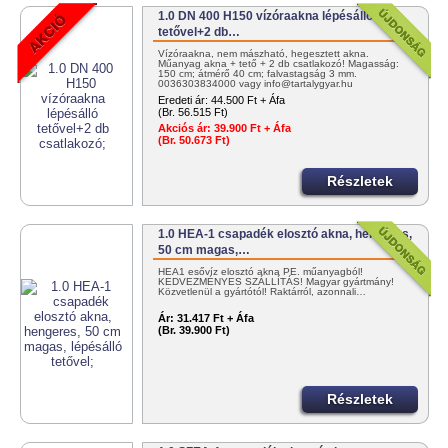
1.0 DN 400 H150 vízóraakna lépésálló
tetővel+2 db…
Vízóraakna, nem mászható, hegesztett akna.
Műanyag akna + tető + 2 db csatlakozó! Magasság:
150 cm; átmérő 40 cm; falvastagság 3 mm.
0036303834000 vagy info@tartalygyar.hu
Eredeti ár:
44.500 Ft + Áfa
(Br. 56.515 Ft)
Akciós ár:
39.900 Ft + Áfa
(Br. 50.673 Ft)
Részletek
1.0 HEA-1 csapadék elosztó akna, hengeres,
50 cm magas,…
HEA1 esővíz elosztó akna PE. műanyagból!
KEDVEZMÉNYES SZÁLLÍTÁS! Magyar gyártmány!
Közvetlenül a gyártótól! Raktárról, azonnali…
Ár:
31.417 Ft + Áfa
(Br. 39.900 Ft)
Részletek