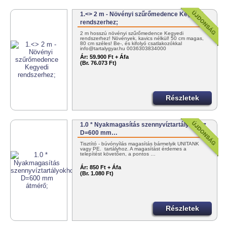
1.<> 2 m - Növényi szűrőmedence Kegyedi
rendszerhez;
2 m hosszú növényi szűrőmedence Kegyedi
rendszerhez! Növények, kavics nélkül! 50 cm magas,
80 cm széles! Be-, és kifolyó csatlakozókkal
info@tartalygyar.hu 0036303834000
Ár:
59.900 Ft + Áfa
(Br. 76.073 Ft)
Részletek
1.0 * Nyakmagasítás szennyvíztartályokhoz
D=600 mm…
Tisztító - búvónyílás magasítás bármelyik UNITANK
vagy PE. tartályhoz. A magasítást érdemes a
telepítést követően, a pontos …
Ár:
850 Ft + Áfa
(Br. 1.080 Ft)
Részletek