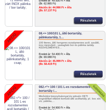
Eredeti ár:
49.500 Ft + Áfa
(Br. 62.865 Ft)
Akciós ár:
44.990 Ft + Áfa
(Br. 57.137 Ft)
Részletek
08.<> 100/101 L, álló bortartály,
pálinkatartály, 1…
100 literes, álló hengeres rozsdamentes acél, saválló,
inox merevített - vastagfalú bor és pálinka tartály.
KEDVEZMÉNYES…
Eredeti ár:
54.400 Ft + Áfa
(Br. 69.088 Ft)
Akciós ár:
45.999 Ft + Áfa
(Br. 58.419 Ft)
Részletek
082.<*> 100 / 101 L-es rozsdamentes acél
bortartály /…
Minősítési bizonyítvánnyal és szlovén OÉTI
engedéllyel ellátott korrózió-álló acéltartály, pl.: bor, sör,
víz, pálinka,…
Eredeti ár:
54.900 Ft + Áfa