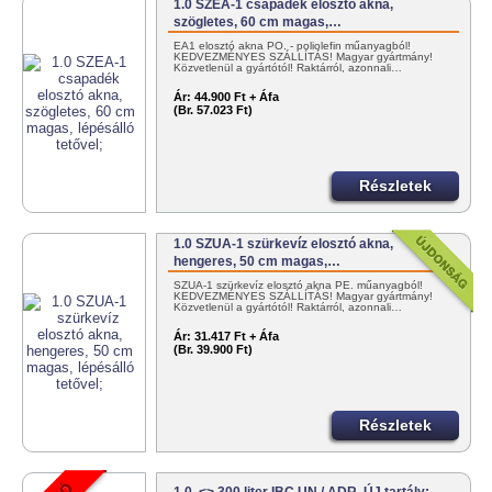
1.0 SZEA-1 csapadék elosztó akna,
szögletes, 60 cm magas,…
EA1 elosztó akna PO. - poliolefin műanyagból!
KEDVEZMÉNYES SZÁLLÍTÁS! Magyar gyártmány!
Közvetlenül a gyártótól! Raktárról, azonnali…
Ár:
44.900 Ft + Áfa
(Br. 57.023 Ft)
Részletek
1.0 SZUA-1 szürkevíz elosztó akna,
hengeres, 50 cm magas,…
SZUA-1 szürkevíz elosztó akna PE. műanyagból!
KEDVEZMÉNYES SZÁLLÍTÁS! Magyar gyártmány!
Közvetlenül a gyártótól! Raktárról, azonnali…
Ár:
31.417 Ft + Áfa
(Br. 39.900 Ft)
Részletek