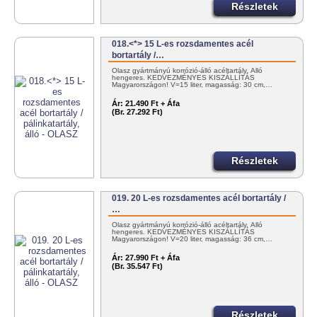
Részletek
018.<*> 15 L-es rozsdamentes acél
bortartály /…
Olasz gyártmányú korrózió-álló acéltartály. Álló
hengeres. KEDVEZMÉNYES KISZÁLLÍTÁS
Magyarországon! V=15 liter, magasság: 30 cm,…
Ár:
21.490 Ft + Áfa
(Br. 27.292 Ft)
Részletek
019. 20 L-es rozsdamentes acél bortartály /
…
Olasz gyártmányú korrózió-álló acéltartály. Álló
hengeres. KEDVEZMÉNYES KISZÁLLÍTÁS
Magyarországon! V=20 liter, magasság: 36 cm,…
Ár:
27.990 Ft + Áfa
(Br. 35.547 Ft)
Részletek