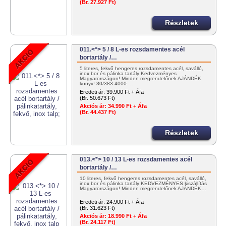
(Br. 27.927 Ft)
Részletek
011.<*> 5 / 8 L-es rozsdamentes acél
bortartály /…
5 literes, fekvő hengeres rozsdamentes acél, saválló,
inox bor és pálinka tartály Kedvezményes
Magyarországon! Minden megrendelőnek AJÁNDÉK
könyv! 30/383-4000 …
Eredeti ár:
39.900 Ft + Áfa
(Br. 50.673 Ft)
Akciós ár:
34.990 Ft + Áfa
(Br. 44.437 Ft)
Részletek
013.<*> 10 / 13 L-es rozsdamentes acél
bortartály /…
10 literes, fekvő hengeres rozsdamentes acél, saválló,
inox bor és pálinka tartály KEDVEZMÉNYES kiszállítás
Magyarországon! Minden megrendelőnek AJÁNDÉK…
Eredeti ár:
24.900 Ft + Áfa
(Br. 31.623 Ft)
Akciós ár:
18.990 Ft + Áfa
(Br. 24.117 Ft)