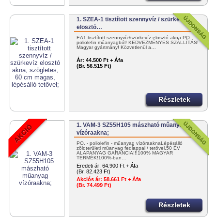
1. SZEA-1 tisztított szennyvíz / szürkevíz
elosztó…
EA1 tisztított szennyvíz/szürkevíz elosztó akna PO. -
poliolefin műanyagból! KEDVEZMÉNYES SZÁLLÍTÁS!
Magyar gyártmány! Közvetlenül a…
Ár:
44.500 Ft + Áfa
(Br. 56.515 Ft)
Részletek
1. VAM-3 SZ55H105 mászható műanyag
vízóraakna;
PO. - poliolefin - műanyag vízóraaknaLépésálló
zöldterületi műanyag fedlappal / tetővel.50 ÉV
ALAPANYAG GARANCIA!!!100% MAGYAR
TERMÉK!100%-ban…
Eredeti ár:
64.900 Ft + Áfa
(Br. 82.423 Ft)
Akciós ár:
58.661 Ft + Áfa
(Br. 74.499 Ft)
Részletek