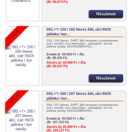
(Br. 50.673 Ft)
Részletek
091.<*> 150 / 160 literes álló, zárt INOX
pálinka / bor…
150 / 160 literes, ZÁRT, álló hengeres rozsdamentes
acél, saválló, inox merevített - vastagfalú bor és
pálinka tartály. KEDVEZMÉNYES…
Eredeti ár:
69.500 Ft + Áfa
(Br. 88.265 Ft)
Akciós ár:
64.990 Ft + Áfa
(Br. 82.537 Ft)
Részletek
092.<*> 200 / 207 literes álló, zárt INOX
pálinka / bor…
200 / 207 literes, ZÁRT, álló hengeres rozsdamentes
acél, saválló, inox merevített - vastagfalú bor és
pálinka tartály. KEDVEZMÉNYES…
Eredeti ár:
84.500 Ft + Áfa
(Br. 107.315 Ft)
Akciós ár:
81.990 Ft + Áfa
(Br. 104.127 Ft)