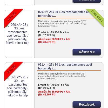
020.<*> 25 / 30 L-es rozsdamentes acél
bortartály /…
Minősítési bizonyítvánnyal és szlovén OÉTI
engedéllyel ellátott korrózió-álló acéltartály;
Kedvezményes…
Eredeti ár:
29.900 Ft + Áfa
(Br. 37.973 Ft)
Akciós ár:
26.990 Ft + Áfa
(Br. 34.277 Ft)
Részletek
021.<*> 25 / 30 L-es rozsdamentes acél
bortartály /…
Minősítési bizonyítvánnyal és szlovén OÉTI
engedéllyel ellátott korrózió-álló acéltartály;
Kedvezményes…
Eredeti ár:
39.900 Ft + Áfa
(Br. 50.673 Ft)
Akciós ár:
35.990 Ft + Áfa
(Br. 45.707 Ft)
Részletek