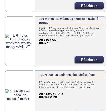
Részletek
1. 6 m3-es PE. műanyag szögletes szállító
tartály…
6 m3-es PE műanyag szögletes szállító tartály ( alváz
nélkül )! Fekvő szögletes tartály + tető+
csatlakozók!100% MAGYAR TERMÉK!100%-ban
ÚJRAHASZNOSÍTHATÓ!Bármilyen folyadék pl.
NITROSOL szállítására! KEDVEZMÉNYES…
Ár:
1 Ft + Áfa
(Br. 1 Ft)
Részletek
1. DN 400 -as csőakna lépésálló tetővel
PE. - műanyag, kiváló minőségű akna, lépésálló
tetővel. Teljes magasság: 150 cm; átmérő 40 cm;
falvastagság 3-4 mm. Be-, kifolyó csatlakozó…
Ár:
44.800 Ft + Áfa
(Br. 56.896 Ft)