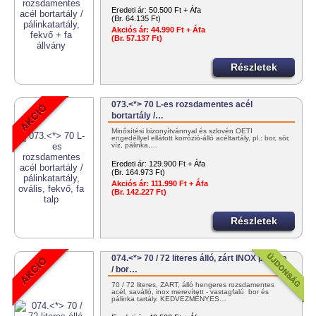
Eredeti ár:
50.500 Ft + Áfa
(Br. 64.135 Ft)
Akciós ár:
44.990 Ft + Áfa
(Br. 57.137 Ft)
Részletek
073.<*> 70 L-es rozsdamentes acél
bortartály /…
Minősítési bizonyítvánnyal és szlovén OÉTI
engedéllyel ellátott korrózió-álló acéltartály, pl.: bor, sör,
víz, pálinka,…
Eredeti ár:
129.900 Ft + Áfa
(Br. 164.973 Ft)
Akciós ár:
111.990 Ft + Áfa
(Br. 142.227 Ft)
Részletek
074.<*> 70 / 72 literes álló, zárt INOX pálinka
/ bor…
70 / 72 literes, ZÁRT, álló hengeres rozsdamentes
acél, saválló, inox merevített - vastagfalú bor és
pálinka tartály. KEDVEZMÉNYES…