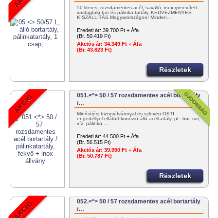
50 literes, rozsdamentes acél, saválló, inox merevített -
vastagfalú bor és pálinka tartály. KEDVEZMÉNYES
KISZÁLLÍTÁS Magyarországon! Minden…
Eredeti ár:
39.700 Ft + Áfa
(Br. 50.419 Ft)
Akciós ár:
34.349 Ft + Áfa
(Br. 43.623 Ft)
Részletek
051.<*> 50 / 57 rozsdamentes acél bortartály
/…
Minősítési bizonyítvánnyal és szlovén OÉTI
engedéllyel ellátott korrózió-álló acéltartály, pl.: bor, sör,
víz, pálinka,…
Eredeti ár:
44.500 Ft + Áfa
(Br. 56.515 Ft)
Akciós ár:
39.990 Ft + Áfa
(Br. 50.787 Ft)
Részletek
052.<*> 50 / 57 rozsdamentes acél bortartály
/…