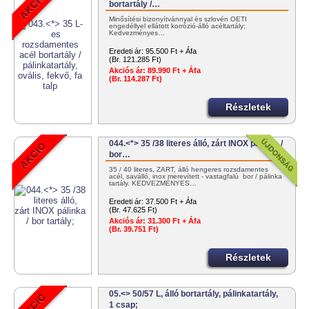
bortartály /…
Minősítési bizonyítvánnyal és szlovén OÉTI
engedéllyel ellátott korrózió-álló acéltartály;
Kedvezményes…
Eredeti ár:
95.500 Ft + Áfa
(Br. 121.285 Ft)
Akciós ár:
89.990 Ft + Áfa
(Br. 114.287 Ft)
Részletek
044.<*> 35 /38 literes álló, zárt INOX pálinka /
bor…
35 / 40 literes, ZÁRT, álló hengeres rozsdamentes
acél, saválló, inox merevített - vastagfalú bor / pálinka
tartály. KEDVEZMÉNYES…
Eredeti ár:
37.500 Ft + Áfa
(Br. 47.625 Ft)
Akciós ár:
31.300 Ft + Áfa
(Br. 39.751 Ft)
Részletek
05.<> 50/57 L, álló bortartály, pálinkatartály,
1 csap;