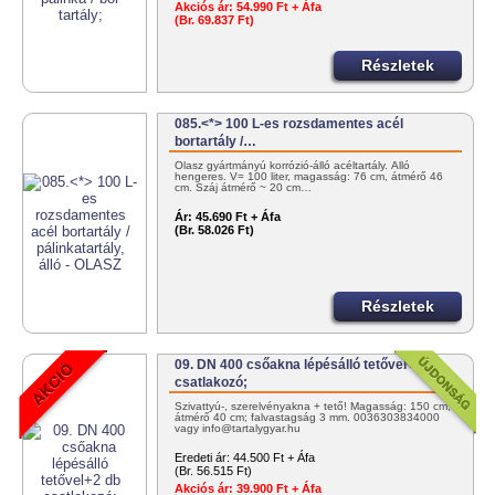
Akciós ár:
54.990 Ft + Áfa
(Br. 69.837 Ft)
Részletek
085.<*> 100 L-es rozsdamentes acél
bortartály /…
Olasz gyártmányú korrózió-álló acéltartály. Álló
hengeres. V= 100 liter, magasság: 76 cm, átmérő 46
cm. Száj átmérő ~ 20 cm…
Ár:
45.690 Ft + Áfa
(Br. 58.026 Ft)
Részletek
09. DN 400 csőakna lépésálló tetővel+2 db
csatlakozó;
Szivattyú-, szerelvényakna + tető! Magasság: 150 cm;
átmérő 40 cm; falvastagság 3 mm. 0036303834000
vagy info@tartalygyar.hu
Eredeti ár:
44.500 Ft + Áfa
(Br. 56.515 Ft)
Akciós ár:
39.900 Ft + Áfa