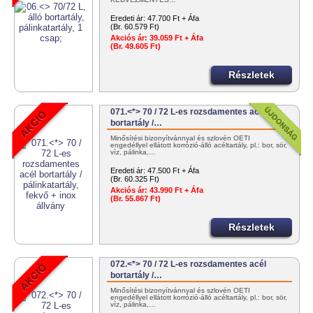
Eredeti ár:
47.700 Ft + Áfa
(Br. 60.579 Ft)
Akciós ár:
39.059 Ft + Áfa
(Br. 49.605 Ft)
Részletek
071.<*> 70 / 72 L-es rozsdamentes acél
bortartály /…
Minősítési bizonyítvánnyal és szlovén OÉTI
engedéllyel ellátott korrózió-álló acéltartály, pl.: bor, sör,
víz, pálinka,…
Eredeti ár:
47.500 Ft + Áfa
(Br. 60.325 Ft)
Akciós ár:
43.990 Ft + Áfa
(Br. 55.867 Ft)
Részletek
072.<*> 70 / 72 L-es rozsdamentes acél
bortartály /…
Minősítési bizonyítvánnyal és szlovén OÉTI
engedéllyel ellátott korrózió-álló acéltartály, pl.: bor, sör,
víz, pálinka,…