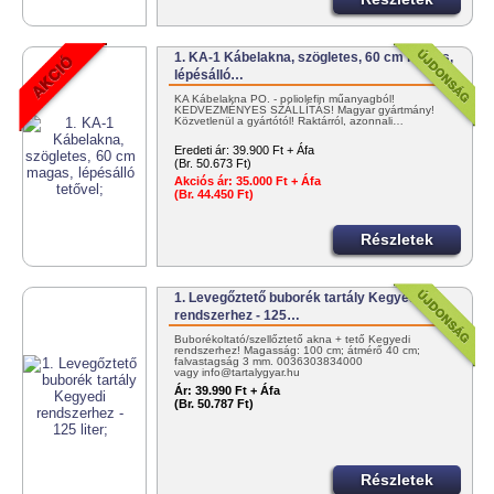
1. KA-1 Kábelakna, szögletes, 60 cm magas,
lépésálló…
KA Kábelakna PO. - poliolefin műanyagból!
KEDVEZMÉNYES SZÁLLÍTÁS! Magyar gyártmány!
Közvetlenül a gyártótól! Raktárról, azonnali…
Eredeti ár:
39.900 Ft + Áfa
(Br. 50.673 Ft)
Akciós ár:
35.000 Ft + Áfa
(Br. 44.450 Ft)
Részletek
1. Levegőztető buborék tartály Kegyedi
rendszerhez - 125…
Buborékoltató/szellőztető akna + tető Kegyedi
rendszerhez! Magasság: 100 cm; átmérő 40 cm;
falvastagság 3 mm. 0036303834000
vagy info@tartalygyar.hu
Ár:
39.990 Ft + Áfa
(Br. 50.787 Ft)
Részletek