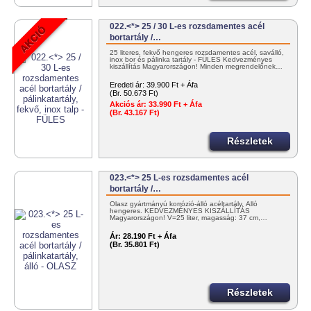
022.<*> 25 / 30 L-es rozsdamentes acél
bortartály /…
25 literes, fekvő hengeres rozsdamentes acél, saválló,
inox bor és pálinka tartály - FÜLES Kedvezményes
kiszállítás Magyarországon! Minden megrendelőnek…
Eredeti ár:
39.900 Ft + Áfa
(Br. 50.673 Ft)
Akciós ár:
33.990 Ft + Áfa
(Br. 43.167 Ft)
Részletek
023.<*> 25 L-es rozsdamentes acél
bortartály /…
Olasz gyártmányú korrózió-álló acéltartály. Álló
hengeres. KEDVEZMÉNYES KISZÁLLÍTÁS
Magyarországon! V=25 liter, magasság: 37 cm,…
Ár:
28.190 Ft + Áfa
(Br. 35.801 Ft)
Részletek