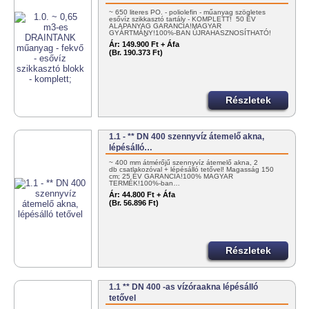
~ 650 literes PO. - poliolefin - műanyag szögletes
esővíz szikkasztó tartály - KOMPLETT! 50 ÉV
ALAPANYAG GARANCIA!MAGYAR
GYÁRTMÁNY!100%-BAN ÚJRAHASZNOSÍTHATÓ!
EGYSZERŰEN…
Ár:
149.900 Ft + Áfa
(Br. 190.373 Ft)
Részletek
1.1 - ** DN 400 szennyvíz átemelő akna,
lépésálló…
~ 400 mm átmérőjű szennyvíz átemelő akna, 2
db csatlakozóval + lépésálló tetővel! Magasság 150
cm; 25 ÉV GARANCIA!100% MAGYAR
TERMÉK!100%-ban…
Ár:
44.800 Ft + Áfa
(Br. 56.896 Ft)
Részletek
1.1 ** DN 400 -as vízóraakna lépésálló
tetővel