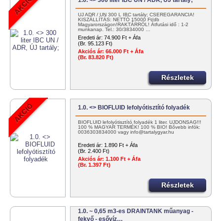
1.0. <> 300 liter IBC UN / ADR, ÚJ tartály;
ÚJ ADR / UN 300 L IBC tartály; CSEREGARANCIA!
KISZÁLLÍTÁS: NETTÓ 15000 Ft/db
Magyarországon!RAKTÁRRÓL! Átfutási idő : 1-2
munkanap. Tel.: 30/3834000 …
Eredeti ár:
74.900 Ft + Áfa
(Br. 95.123 Ft)
Akciós ár:
66.000 Ft + Áfa
(Br. 83.820 Ft)
Részletek
1.0. <> BIOFLUID lefolyótisztító folyadék
BIOFLUID lefolyótisztító folyadék 1 liter. ÚJDONSÁG!!!
100 % MAGYAR TERMÉK! 100 % BIO! Bővebb infók:
0036303834000 vagy info@tartalygyar.hu
Eredeti ár:
1.890 Ft + Áfa
(Br. 2.400 Ft)
Akciós ár:
1.100 Ft + Áfa
(Br. 1.397 Ft)
Részletek
1.0. ~ 0,65 m3-es DRAINTANK műanyag -
fekvő - esővíz…