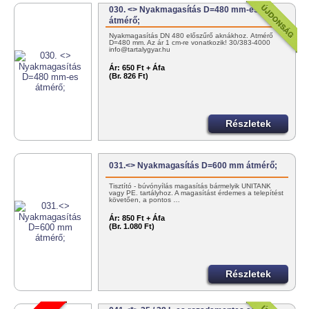
030. <> Nyakmagasítás D=480 mm-es
átmérő;
Nyakmagasítás DN 480 előszűrő aknákhoz. Átmérő
D=480 mm. Az ár 1 cm-re vonatkozik! 30/383-4000
info@tartalygyar.hu
Ár:
650 Ft + Áfa
(Br. 826 Ft)
Részletek
031.<> Nyakmagasítás D=600 mm átmérő;
Tisztító - búvónyílás magasítás bármelyik UNITANK
vagy PE. tartályhoz. A magasítást érdemes a telepítést
követően, a pontos …
Ár:
850 Ft + Áfa
(Br. 1.080 Ft)
Részletek