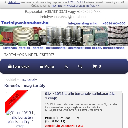
Az
Addel.hu
webáruházakban a tegnapi napon
1.226.741 Ft
értékű termék cserélt gazdát!
Próbálja ki Ön is
INGYEN
>>
Webáruházat indítok!
<<
Kapcsolat:
+3678310073 vagy +36303834000 |
tartalywebaruhaz@gmail.com
TARTÁLYOK MINDEN ESETRE!
Termékek
Menü
0
Főoldal
>
mag tartály
Keresés - mag tartály
01.<> 10/13 L, álló bortartály, pálinkatartály,
1 csap;
10/13 literes, állóhengeres rozsdamentes acél, saválló,
inox merevített - vastagfalú bor és pálinka
tartályKEDVEZMÉNYES KEDVEZMÉNYES…
Eredeti ár:
24.900 Ft + Áfa
(Br. 31.623 Ft)
Akciós ár:
21.990 Ft + Áfa