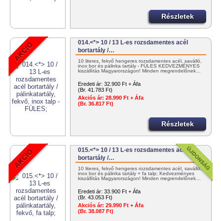
Részletek
014.<*> 10 / 13 L-es rozsdamentes acél
bortartály /…
10 literes, fekvő hengeres rozsdamentes acél, saválló,
inox bor és pálinka tartály - FÜLES KEDVEZMÉNYES
kiszállítás Magyarországon! Minden megrendelőnek…
Eredeti ár:
32.900 Ft + Áfa
(Br. 41.783 Ft)
Akciós ár:
28.990 Ft + Áfa
(Br. 36.817 Ft)
Részletek
015.<*> 10 / 13 L-es rozsdamentes acél
bortartály /…
10 literes, fekvő hengeres rozsdamentes acél, saválló,
inox bor és pálinka tartály + fa talp; Kedvezményes
kiszállítás Magyarországon! Minden megrendelőnek…
Eredeti ár:
33.900 Ft + Áfa
(Br. 43.053 Ft)
Akciós ár:
29.990 Ft + Áfa
(Br. 38.087 Ft)