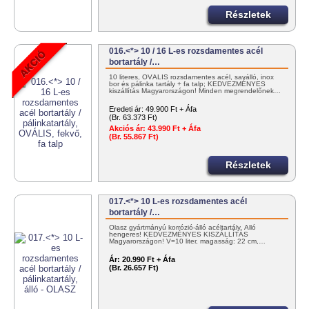
Részletek
016.<*> 10 / 16 L-es rozsdamentes acél
bortartály /…
10 literes, OVÁLIS rozsdamentes acél, saválló, inox
bor és pálinka tartály + fa talp; KEDVEZMÉNYES
kiszállítás Magyarországon! Minden megrendelőnek…
Eredeti ár:
49.900 Ft + Áfa
(Br. 63.373 Ft)
Akciós ár:
43.990 Ft + Áfa
(Br. 55.867 Ft)
Részletek
017.<*> 10 L-es rozsdamentes acél
bortartály /…
Olasz gyártmányú korrózió-álló acéltartály. Álló
hengeres! KEDVEZMÉNYES KISZÁLLÍTÁS
Magyarországon! V=10 liter, magasság: 22 cm,…
Ár:
20.990 Ft + Áfa
(Br. 26.657 Ft)