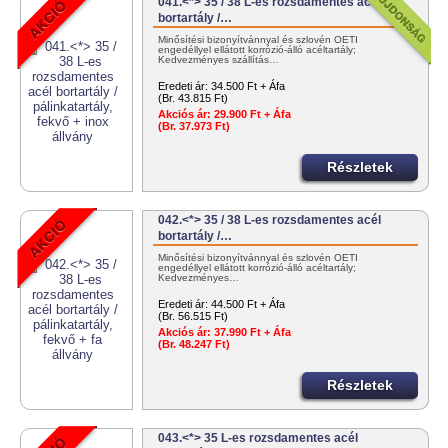
041.<*> 35 / 38 L-es rozsdamentes acél
bortartály /…
Minősítési bizonyítvánnyal és szlovén OÉTI
engedéllyel ellátott korrózió-álló acéltartály;
Kedvezményes szállítás…
Eredeti ár:
34.500 Ft + Áfa
(Br. 43.815 Ft)
Akciós ár:
29.900 Ft + Áfa
(Br. 37.973 Ft)
Részletek
042.<*> 35 / 38 L-es rozsdamentes acél
bortartály /…
Minősítési bizonyítvánnyal és szlovén OÉTI
engedéllyel ellátott korrózió-álló acéltartály;
Kedvezményes…
Eredeti ár:
44.500 Ft + Áfa
(Br. 56.515 Ft)
Akciós ár:
37.990 Ft + Áfa
(Br. 48.247 Ft)
Részletek
043.<*> 35 L-es rozsdamentes acél