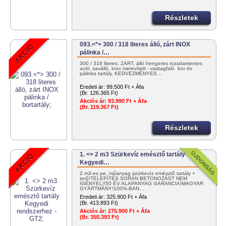
Részletek
093.<*> 300 / 318 literes álló, zárt INOX
pálinka /…
300 / 318 literes, ZÁRT, álló hengeres rozsdamentes
acél, saválló, inox merevített - vastagfalú bor és
pálinka tartály. KEDVEZMÉNYES…
Eredeti ár:
99.500 Ft + Áfa
(Br. 126.365 Ft)
Akciós ár:
93.990 Ft + Áfa
(Br. 119.367 Ft)
Részletek
1. <> 2 m3 Szürkevíz emésztő tartály
Kegyedi…
2 m3-es pe. műanyag szürkevíz emésztő tartály +
tető!TELEPÍTÉS SORÁN BETONOZÁST NEM
IGÉNYEL!!50 ÉV ALAPANYAG GARANCIA!MAGYAR
GYÁRTMÁNY!100%-BAN…
Eredeti ár:
325.900 Ft + Áfa
(Br. 413.893 Ft)
Akciós ár:
275.900 Ft + Áfa
(Br. 350.393 Ft)