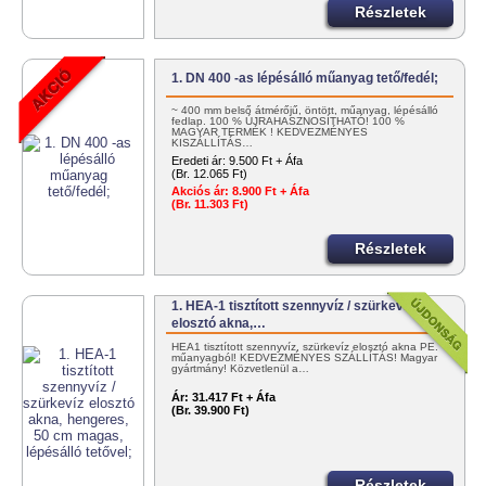
Részletek
1. DN 400 -as lépésálló műanyag tető/fedél;
~ 400 mm belső átmérőjű, öntött, műanyag, lépésálló
fedlap. 100 % ÚJRAHASZNOSÍTHATÓ! 100 %
MAGYAR TERMÉK ! KEDVEZMÉNYES
KISZÁLLÍTÁS…
Eredeti ár:
9.500 Ft + Áfa
(Br. 12.065 Ft)
Akciós ár:
8.900 Ft + Áfa
(Br. 11.303 Ft)
Részletek
1. HEA-1 tisztított szennyvíz / szürkevíz
elosztó akna,…
HEA1 tisztított szennyvíz, szürkevíz elosztó akna PE.
műanyagból! KEDVEZMÉNYES SZÁLLÍTÁS! Magyar
gyártmány! Közvetlenül a…
Ár:
31.417 Ft + Áfa
(Br. 39.900 Ft)
Részletek