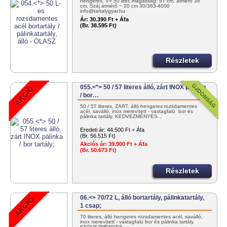
hengeres. V= 50 liter, magasság: 57 cm, átmérő 38
cm. Száj átmérő ~ 20 cm 30/383-4000
info@tartalygyar.hu
Ár:
30.390 Ft + Áfa
(Br. 38.595 Ft)
Részletek
055.<*> 50 / 57 literes álló, zárt INOX pálinka
/ bor…
50 / 57 literes, ZÁRT, álló hengeres rozsdamentes
acél, saválló, inox merevített - vastagfalú bor és
pálinka tartály. KEDVEZMÉNYES…
Eredeti ár:
44.500 Ft + Áfa
(Br. 56.515 Ft)
Akciós ár:
39.900 Ft + Áfa
(Br. 50.673 Ft)
Részletek
06.<> 70/72 L, álló bortartály, pálinkatartály,
1 csap;
70 literes, álló hengeres rozsdamentes acél, saválló,
inox merevített - vastagfalú bor és pálinka tartály.
KEDVEZMÉNYES…