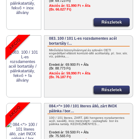
(Br. 69.723 Ft)
Akciós ár:
51.990 Ft + Áfa
(Br. 66.027 Ft)
Részletek
083. 100 / 101 L-es rozsdamentes acél
bortartály /…
Minősítési bizonyítvánnyal és szlovén OÉTI
engedéllyel ellátott korrózió-álló acéltartály, pl.: bor, sör,
víz, pálinka,…
Eredeti ár:
69.900 Ft + Áfa
(Br. 88.773 Ft)
Akciós ár:
59.990 Ft + Áfa
(Br. 76.187 Ft)
Részletek
084.<*> 100 / 101 literes álló, zárt INOX
pálinka / bor…
100 / 101 literes, ZÁRT, álló hengeres rozsdamentes
acél, saválló, inox merevített - vastagfalú bor és
pálinka tartály. KEDVEZMÉNYES…
Eredeti ár:
59.500 Ft + Áfa
(Br. 75.565 Ft)