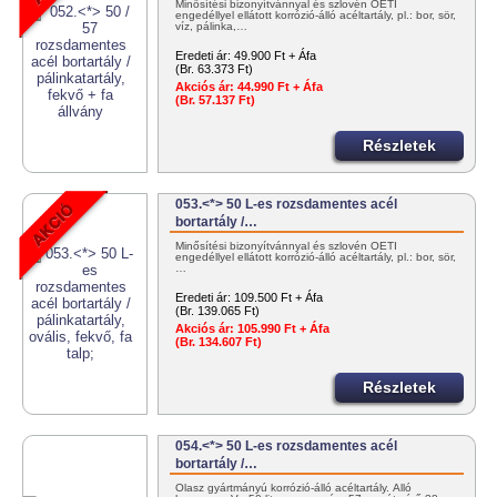
Minősítési bizonyítvánnyal és szlovén OÉTI
engedéllyel ellátott korrózió-álló acéltartály, pl.: bor, sör,
víz, pálinka,…
Eredeti ár:
49.900 Ft + Áfa
(Br. 63.373 Ft)
Akciós ár:
44.990 Ft + Áfa
(Br. 57.137 Ft)
Részletek
053.<*> 50 L-es rozsdamentes acél
bortartály /…
Minősítési bizonyítvánnyal és szlovén OÉTI
engedéllyel ellátott korrózió-álló acéltartály, pl.: bor, sör,
…
Eredeti ár:
109.500 Ft + Áfa
(Br. 139.065 Ft)
Akciós ár:
105.990 Ft + Áfa
(Br. 134.607 Ft)
Részletek
054.<*> 50 L-es rozsdamentes acél
bortartály /…
Olasz gyártmányú korrózió-álló acéltartály. Álló