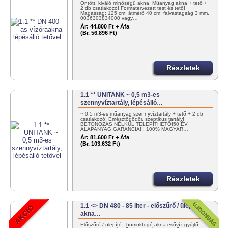
Öntött, kiváló minőségű akna. Műanyag akna + tető +
2 db csatlakozó! Formatervezett test és tető!
Magasság: 125 cm; átmérő 40 cm; falvastagság 3 mm.
0036303834000 vagy…
Ár:
44.800 Ft + Áfa
(Br. 56.896 Ft)
Részletek
1.1 ** UNITANK ~ 0,5 m3-es
szennyvíztartály, lépésálló…
~ 0,5 m3-es műanyag szennyvíztartály + tető + 2 db
csatlakozó! Emésztőgödör, szeptikus tartály!
BETONOZÁS NÉLKÜL TELEPÍTHETŐ!50 ÉV
ALAPANYAG GARANCIA!!! 100% MAGYAR…
Ár:
81.600 Ft + Áfa
(Br. 103.632 Ft)
Részletek
1.1 <> DN 480 - 85 liter - előszűrő / ülepítő
akna…
Előszűrő / ülepítő - homokfogó akna esővíz gyűjtő