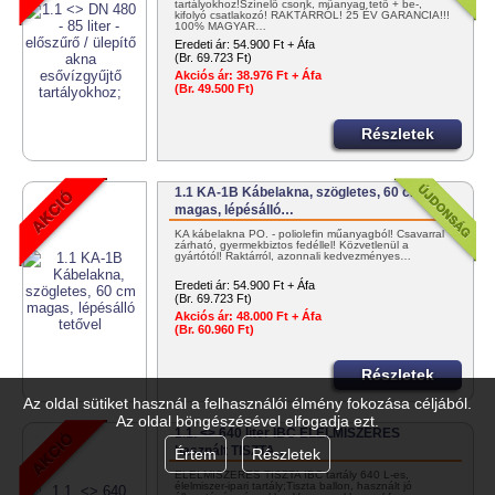
tartályokhoz!Színelő csonk, műanyag tető + be-,
kifolyó csatlakozó! RAKTÁRRÓL! 25 ÉV GARANCIA!!!
100% MAGYAR…
Eredeti ár:
54.900 Ft + Áfa
(Br. 69.723 Ft)
Akciós ár:
38.976 Ft + Áfa
(Br. 49.500 Ft)
Részletek
1.1 KA-1B Kábelakna, szögletes, 60 cm
magas, lépésálló…
KA kábelakna PO. - poliolefin műanyagból! Csavarral
zárható, gyermekbiztos fedéllel! Közvetlenül a
gyártótól! Raktárról, azonnali kedvezményes…
Eredeti ár:
54.900 Ft + Áfa
(Br. 69.723 Ft)
Akciós ár:
48.000 Ft + Áfa
(Br. 60.960 Ft)
Részletek
Az oldal sütiket használ a felhasználói élmény fokozása céljából.
Az oldal böngészésével elfogadja ezt.
1.1. <> 640 liter IBC ÉLELMISZERES
használt TISZTA…
Értem
Részletek
ÉLELMISZERES TISZTA IBC tartály 640 L-es,
élelmiszer-ipari tartály;Tiszta ballon, használt jó