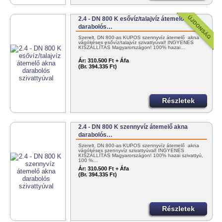
2.4 - DN 800 K esővíz/talajvíz átemelő akna
darabolós…
Szerelt, DN 800-as KÚPOS szennyvíz átemelő akna
vágókéses esővíz/talajvíz szivattyúval! INGYENES
KISZÁLLÍTÁS Magyarországon! 100% hazai…
Ár:
310.500 Ft + Áfa
(Br. 394.335 Ft)
Részletek
2.4 - DN 800 K szennyvíz átemelő akna
darabolós…
Szerelt, DN 800-as KÚPOS szennyvíz átemelő akna
vágókéses szennyvíz szivattyúval! INGYENES
KISZÁLLÍTÁS Magyarországon! 100% hazai szivattyú,
100 %…
Ár:
310.500 Ft + Áfa
(Br. 394.335 Ft)
Részletek