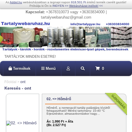
Az
Addel.hu
webáruházakban a tegnapi napon
918.501 Ft
értékű termék cserélt gazdát!
Próbálja ki Ön is
INGYEN
>>
Webáruházat indítok!
<<
Kapcsolat:
+3678310073 vagy +36303834000 |
tartalywebaruhaz@gmail.com
TARTÁLYOK MINDEN ESETRE!
Termékek
Menü
0
Főoldal
>
ont
Keresés - ont
02. <> Hőmérő
Hőmérő, a nemesacél tartály palástjára kívülről
felragasztható! Mérési tartomány: 10-40 °C
Erjesztéskor, almasavbontáskor nagy…
Ár:
1.990 Ft + Áfa
(Br. 2.527 Ft)