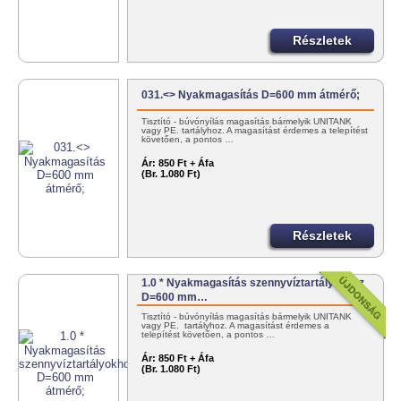
Részletek
031.<> Nyakmagasítás D=600 mm átmérő;
Tisztító - búvónyílás magasítás bármelyik UNITANK
vagy PE. tartályhoz. A magasítást érdemes a telepítést
követően, a pontos …
Ár:
850 Ft + Áfa
(Br. 1.080 Ft)
Részletek
1.0 * Nyakmagasítás szennyvíztartályokhoz
D=600 mm…
Tisztító - búvónyílás magasítás bármelyik UNITANK
vagy PE. tartályhoz. A magasítást érdemes a
telepítést követően, a pontos …
Ár:
850 Ft + Áfa
(Br. 1.080 Ft)