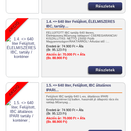
Részletek
1.4. <> 640 liter Felújított, ÉLELMISZERES
IBC, tartály…
FELÚJÍTOTT IBC tartály 640 literes,
Élelmiszeres,Műanyag raklapon! CSEREGARANCIA!
KISZÁLLÍTÁS: NETTÓ 15000 Ft/db
Magyarországon!RAKTÁRRÓL! Átfutási idő :…
Eredeti ár:
74.900 Ft + Áfa
(Br. 95.123 Ft)
Akciós ár:
70.000 Ft + Áfa
(Br. 88.900 Ft)
Részletek
1.5. <> 640 liter, Felújított, IBC általános
IPARI…
Felújított IBC tartály 640 L-es, általános IPARI
tartály/konténer;Új ballon, használt jó állapotú rács és
raklap.Műanyag…
Eredeti ár:
74.900 Ft + Áfa
(Br. 95.123 Ft)
Akciós ár:
70.000 Ft + Áfa
(Br. 88.900 Ft)