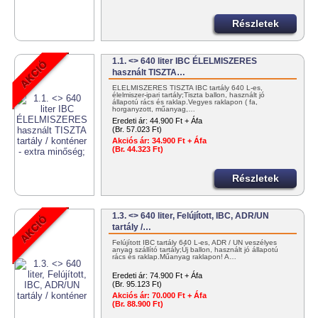
Részletek
1.1. <> 640 liter IBC ÉLELMISZERES
használt TISZTA…
ÉLELMISZERES TISZTA IBC tartály 640 L-es,
élelmiszer-ipari tartály;Tiszta ballon, használt jó
állapotú rács és raklap.Vegyes raklapon ( fa,
horganyzott, műanyag,…
Eredeti ár:
44.900 Ft + Áfa
(Br. 57.023 Ft)
Akciós ár:
34.900 Ft + Áfa
(Br. 44.323 Ft)
Részletek
1.3. <> 640 liter, Felújított, IBC, ADR/UN
tartály /…
Felújított IBC tartály 640 L-es, ADR / UN veszélyes
anyag szállító tartály;Új ballon, használt jó állapotú
rács és raklap.Műanyag raklapon! A…
Eredeti ár:
74.900 Ft + Áfa
(Br. 95.123 Ft)
Akciós ár:
70.000 Ft + Áfa
(Br. 88.900 Ft)