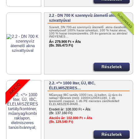
2.2 - DN 700 K szennyvíz átemelő akna
szivattyúval
Szerelt, DN 700-as szennyvíz átemelő akna darabolós
szivattyúval! 100% hazai szivattyú; 100 % hazai akna;
100 % hazai összeszerelés. 26 év garancia az aknára!
INGYENES…
Ár:
279.900 Ft + Áfa
(Br. 355.473 Ft)
Részletek
2.2. <*> 1000 liter, ÚJ, IBC,
ÉLELMISZERES…
Műanyag IBC tartály 1000 l-es, új ballon, új rács és
raklap! Méretek (mm): 1000X1200X1180. 1 db
leeresztő csappal, 1 db PE menetes zárófedéllel!
ÉLELMISZER-IPARI…
Eredeti ár:
108.000 Ft + Áfa
(Br. 137.160 Ft)
Akciós ár:
102.000 Ft + Áfa
(Br. 129.540 Ft)
Részletek