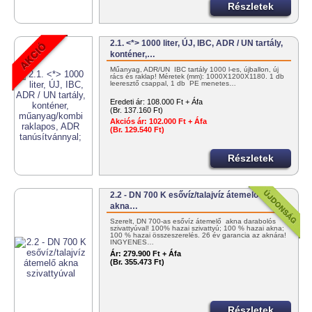
Részletek
2.1. <*> 1000 liter, ÚJ, IBC, ADR / UN tartály,
konténer,…
Műanyag, ADR/UN IBC tartály 1000 l-es, újballon, új
rács és raklap! Méretek (mm): 1000X1200X1180. 1 db
leeresztő csappal, 1 db PE menetes…
Eredeti ár:
108.000 Ft + Áfa
(Br. 137.160 Ft)
Akciós ár:
102.000 Ft + Áfa
(Br. 129.540 Ft)
Részletek
2.2 - DN 700 K esővíz/talajvíz átemelő
akna…
Szerelt, DN 700-as esővíz átemelő akna darabolós
szivattyúval! 100% hazai szivattyú; 100 % hazai akna;
100 % hazai összeszerelés. 26 év garancia az aknára!
INGYENES…
Ár:
279.900 Ft + Áfa
(Br. 355.473 Ft)
Részletek