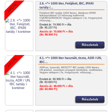
2.6. <*> 1000 liter, Felújított, IBC, IPARI
tartály /…
Felújított IBC tartály 1000 literes, általános IPARI
felhasználásra! ÚJ műanyag ballonnal!
CSEREGARANCIA! Vegyes raklapon ( fa, horganyzott,
műanyag,…
Eredeti ár:
74.990 Ft + Áfa
(Br. 95.237 Ft)
Akciós ár:
70.000 Ft + Áfa
(Br. 88.900 Ft)
Részletek
4.1. <*> 1000 liter használt, tiszta, ADR / UN,
IBC…
ADR-es, használt, MOSOTT IBC tartály 1000 literes,
UN jelzésű, veszélyes anyagok tárolására, szállítására;
Vegyes raklapon ( fa, horganyzott, műanyag,…
Eredeti ár:
65.900 Ft + Áfa
(Br. 83.693 Ft)
Akciós ár:
48.000 Ft + Áfa
(Br. 60.960 Ft)
Részletek