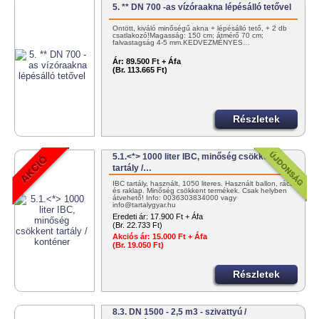
5. ** DN 700 -as vízóraakna lépésálló tetővel
Öntött, kiváló minőségű akna + lépésálló tető, + 2 db
csatlakozó!Magasság: 150 cm; átmérő 70 cm;
falvastagság 4-5 mm.KEDVEZMÉNYES…
Ár:
89.500 Ft + Áfa
(Br. 113.665 Ft)
Részletek
5.1.<*> 1000 liter IBC, minőség csökkent
tartály /…
IBC tartály, használt, 1050 literes. Használt ballon, rács
és raklap. Minőség csökkent termékek. Csak helyben
átvehető! Info: 0036303834000 vagy
info@tartalygyar.hu
Eredeti ár:
17.900 Ft + Áfa
(Br. 22.733 Ft)
Akciós ár:
15.000 Ft + Áfa
(Br. 19.050 Ft)
Részletek
8.3. DN 1500 - 2,5 m3 - szivattyú /