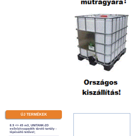
ÚJ TERMÉKEK
8.9 <> 45 m3, UNITANK-2D
esővíz/csapadék tároló tartály -
lépésálló tetővel;