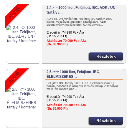
2.4. <> 1000 liter, Felújított, IBC, ADR / UN -
tartály /…
ADR-es, UN minősített, felújított IBC tartály 1000
literes, veszélyes anyagok szállítására; ADR
bizonyítványt mellékelünk! ÚJ műanyag…
Eredeti ár:
74.990 Ft + Áfa
(Br. 95.237 Ft)
Akciós ár:
70.000 Ft + Áfa
(Br. 88.900 Ft)
Részletek
2.5. <*> 1000 liter, Felújított, IBC,
ÉLELMISZERES…
Felújított IBC tartály 1000 L-es, élelmiszer-ipari; Új
ballon, használt jó állapotú rács és raklap. A tartályok
mellé élelmiszer-ipari…
Eredeti ár:
74.990 Ft + Áfa
(Br. 95.237 Ft)
Akciós ár:
70.000 Ft + Áfa
(Br. 88.900 Ft)
Részletek