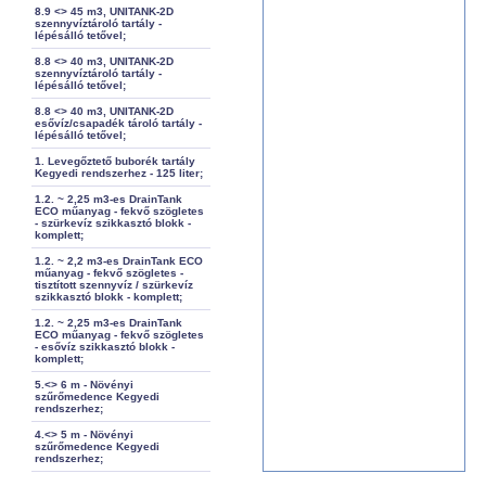
8.9 <> 45 m3, UNITANK-2D
szennyvíztároló tartály -
lépésálló tetővel;
8.8 <> 40 m3, UNITANK-2D
szennyvíztároló tartály -
lépésálló tetővel;
8.8 <> 40 m3, UNITANK-2D
esővíz/csapadék tároló tartály -
lépésálló tetővel;
1. Levegőztető buborék tartály
Kegyedi rendszerhez - 125 liter;
1.2. ~ 2,25 m3-es DrainTank
ECO műanyag - fekvő szögletes
- szürkevíz szikkasztó blokk -
komplett;
1.2. ~ 2,2 m3-es DrainTank ECO
műanyag - fekvő szögletes -
tisztított szennyvíz / szürkevíz
szikkasztó blokk - komplett;
1.2. ~ 2,25 m3-es DrainTank
ECO műanyag - fekvő szögletes
- esővíz szikkasztó blokk -
komplett;
5.<> 6 m - Növényi
szűrőmedence Kegyedi
rendszerhez;
4.<> 5 m - Növényi
szűrőmedence Kegyedi
rendszerhez;