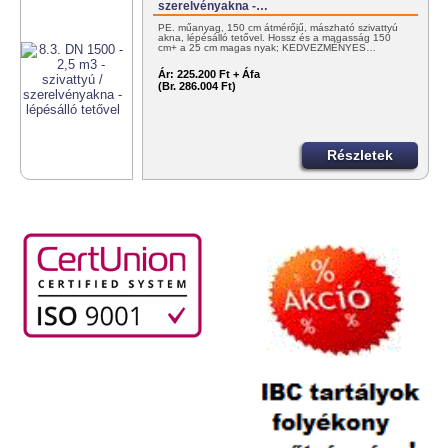
szerelvényakna -…
PE. műanyag, 150 cm átmérőjű, mászható szivattyú
akna, lépésálló tetővel. Hossz és a magasság 150
cm+ a 25 cm magas nyak; KEDVEZMÉNYES…
Ár:
225.200 Ft + Áfa
(Br. 286.004 Ft)
Részletek