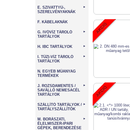
E. SZIVATTYÚ-,
►
SZERELVÉNYAKNÁK
F. KÁBELAKNÁK
G. IVÓVÍZ TÁROLÓ
►
TARTÁLYOK
H. IBC TARTÁLYOK
►
I. TŰZI-VÍZ TÁROLÓ
►
TARTÁLYOK
N. EGYÉB MŰANYAG
TERMÉKEK
J. ROZSDAMENTES /
►
SAVÁLLÓ NEMESACÉL
TARTÁLYOK
SZÁLLÍTÓ TARTÁLYOK /
►
TARTÁLYSZÁLLÍTÓK
M. BORÁSZATI,
►
ÉLELMISZER-IPARI
GÉPEK, BERENDEZÉSE