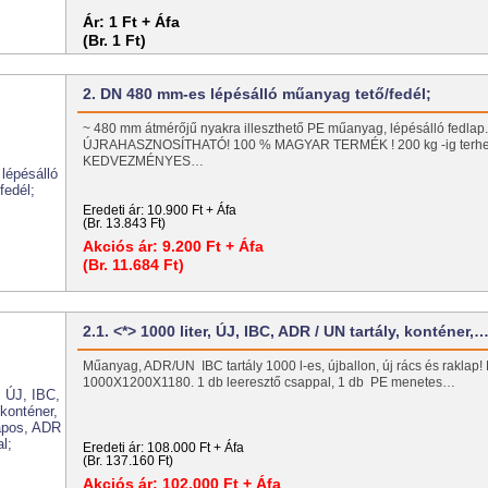
Ár:
1 Ft + Áfa
(Br. 1 Ft)
2. DN 480 mm-es lépésálló műanyag tető/fedél;
~ 480 mm átmérőjű nyakra illeszthető PE műanyag, lépésálló fedlap
ÚJRAHASZNOSÍTHATÓ! 100 % MAGYAR TERMÉK ! 200 kg -ig terhe
KEDVEZMÉNYES…
Eredeti ár:
10.900 Ft + Áfa
(Br. 13.843 Ft)
Akciós ár:
9.200 Ft + Áfa
(Br. 11.684 Ft)
2.1. <*> 1000 liter, ÚJ, IBC, ADR / UN tartály, konténer,
Műanyag, ADR/UN IBC tartály 1000 l-es, újballon, új rács és raklap!
1000X1200X1180. 1 db leeresztő csappal, 1 db PE menetes…
Eredeti ár:
108.000 Ft + Áfa
(Br. 137.160 Ft)
Akciós ár:
102.000 Ft + Áfa