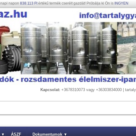
gnapi napon
838.113 Ft
értékű termék cserélt gazdát! Próbálja ki Ön is
INGYEN
Kapcsolat:
+3678310073 vagy +36303834000 | tarta
▾
ÁSZF
Dokumentumok
▾