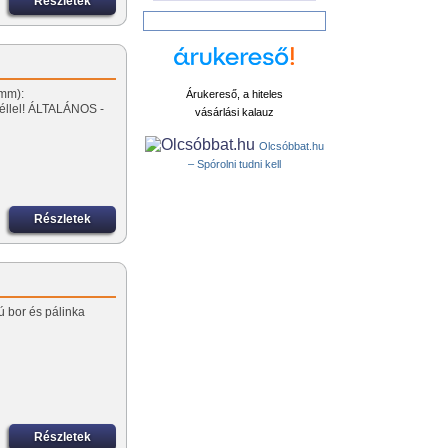
Részletek
(mm):
Árukereső, a hiteles
éllel! ÁLTALÁNOS -
vásárlási kalauz
Olcsóbbat.hu
– Spórolni tudni kell
Részletek
ú bor és pálinka
Részletek