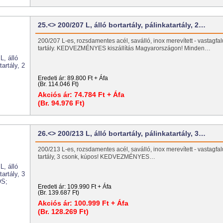
25.<> 200/207 L, álló bortartály, pálinkatartály, 2…
200/207 L-es, rozsdamentes acél, saválló, inox merevített - vastagfal
tartály. KEDVEZMÉNYES kiszállítás Magyarországon! Minden…
Eredeti ár:
89.800 Ft + Áfa
(Br. 114.046 Ft)
Akciós ár:
74.784 Ft + Áfa
(Br. 94.976 Ft)
26.<> 200/213 L, álló bortartály, pálinkatartály, 3…
200/213 L-es, rozsdamentes acél, saválló, inox merevített - vastagfal
tartály, 3 csonk, kúpos! KEDVEZMÉNYES…
Eredeti ár:
109.990 Ft + Áfa
(Br. 139.687 Ft)
Akciós ár:
100.999 Ft + Áfa
(Br. 128.269 Ft)