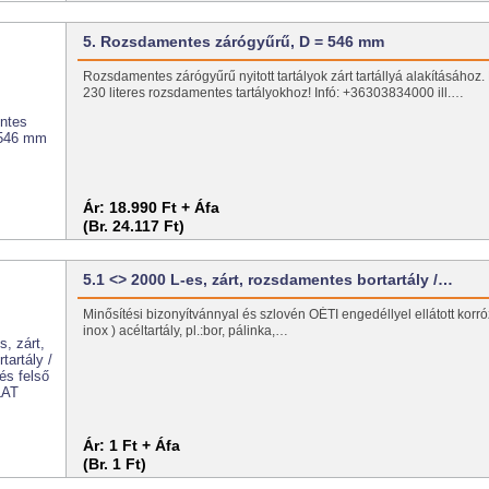
5. Rozsdamentes zárógyűrű, D = 546 mm
Rozsdamentes zárógyűrű nyitott tartályok zárt tartállyá alakításához
230 literes rozsdamentes tartályokhoz! Infó: +36303834000 ill.…
Ár:
18.990 Ft + Áfa
(Br. 24.117 Ft)
5.1 <> 2000 L-es, zárt, rozsdamentes bortartály /…
Minősítési bizonyítvánnyal és szlovén OÉTI engedéllyel ellátott korrózi
inox ) acéltartály, pl.:bor, pálinka,…
Ár:
1 Ft + Áfa
(Br. 1 Ft)