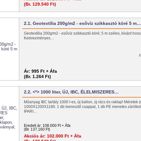
(Br. 129.540 Ft)
2.1. Geotextília 200g/m2 - esővíz szikkasztó köré 5 m
Geotextília 200g/m2 - esővíz szikkasztó köré; 5 m széles, kívánt ho
Kedvezményes…
E
Ár:
995 Ft + Áfa
(Br. 1.264 Ft)
2.2. <*> 1000 liter, ÚJ, IBC, ÉLELMISZERES…
Műanyag IBC tartály 1000 l-es, új ballon, új rács és raklap! Méretek 
1000X1200X1180. 1 db leeresztő csappal, 1 db PE menetes zárófe
IPARI…
Eredeti ár:
108.000 Ft + Áfa
(Br. 137.160 Ft)
Akciós ár:
102.000 Ft + Áfa