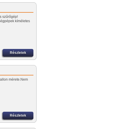
és szűrőgép!
ségpépek kíméletes
Részletek
ballon mérete.Nem
Részletek