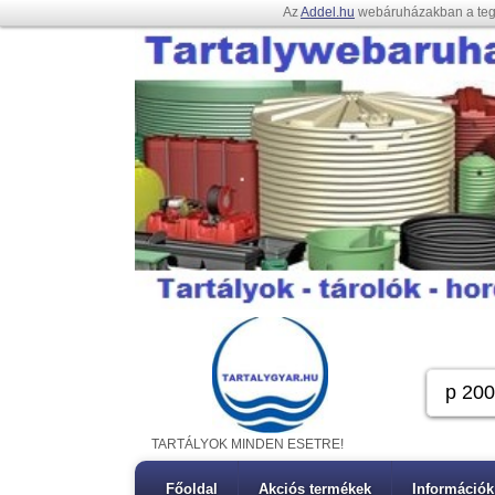
Az
Addel.hu
webáruházakban a te
TARTÁLYOK MINDEN ESETRE!
Főoldal
Akciós termékek
Információk