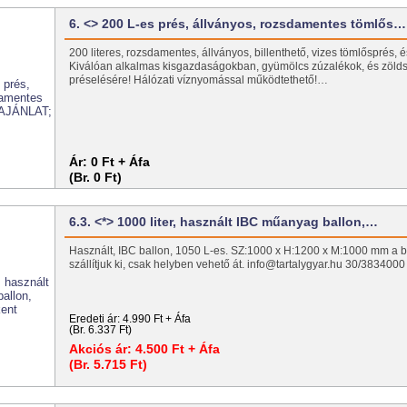
6. <> 200 L-es prés, állványos, rozsdamentes tömlős…
200 literes, rozsdamentes, állványos, billenthető, vizes tömlősprés, 
Kiválóan alkalmas kisgazdaságokban, gyümölcs zúzalékok, és zöld
préselésére! Hálózati víznyomással működtethető!…
Ár:
0 Ft + Áfa
(Br. 0 Ft)
6.3. <*> 1000 liter, használt IBC műanyag ballon,…
Használt, IBC ballon, 1050 L-es. SZ:1000 x H:1200 x M:1000 mm a 
szállítjuk ki, csak helyben vehető át. info@tartalygyar.hu 30/3834000
Eredeti ár:
4.990 Ft + Áfa
(Br. 6.337 Ft)
Akciós ár:
4.500 Ft + Áfa
(Br. 5.715 Ft)