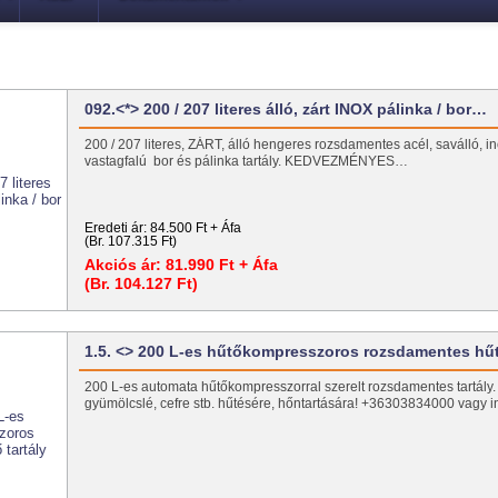
092.<*> 200 / 207 literes álló, zárt INOX pálinka / bor…
200 / 207 literes, ZÁRT, álló hengeres rozsdamentes acél, saválló, in
vastagfalú bor és pálinka tartály. KEDVEZMÉNYES…
Eredeti ár:
84.500 Ft + Áfa
(Br. 107.315 Ft)
Akciós ár:
81.990 Ft + Áfa
(Br. 104.127 Ft)
1.5. <> 200 L-es hűtőkompresszoros rozsdamentes h
200 L-es automata hűtőkompresszorral szerelt rozsdamentes tartály. Ide
gyümölcslé, cefre stb. hűtésére, hőntartására! +36303834000 vagy i