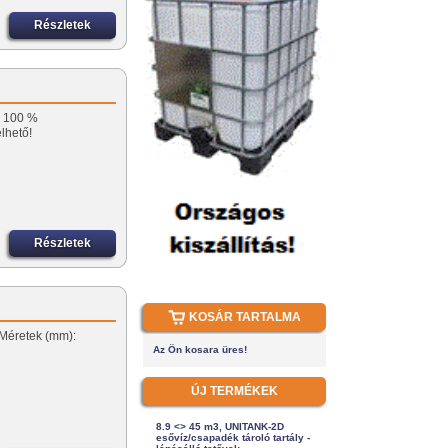
Részletek
. 100 %
lhető!
Részletek
…
KOSÁR TARTALMA
 Méretek (mm):
Az Ön kosara üres!
ÚJ TERMÉKEK
8.9 <> 45 m3, UNITANK-2D
esővíz/csapadék tároló tartály -