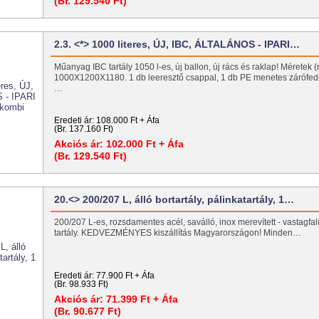
(Br. 129.540 Ft)
2.3. <*> 1000 literes, ÚJ, IBC, ÁLTALÁNOS - IPARI…
Műanyag IBC tartály 1050 l-es, új ballon, új rács és raklap! Méretek 
1000X1200X1180. 1 db leeresztő csappal, 1 db PE menetes zárófed
…
Eredeti ár:
108.000 Ft + Áfa
(Br. 137.160 Ft)
Akciós ár:
102.000 Ft + Áfa
(Br. 129.540 Ft)
20.<> 200/207 L, álló bortartály, pálinkatartály, 1…
200/207 L-es, rozsdamentes acél, saválló, inox merevített - vastagfal
tartály. KEDVEZMÉNYES kiszállítás Magyarországon! Minden…
Eredeti ár:
77.900 Ft + Áfa
(Br. 98.933 Ft)
Akciós ár:
71.399 Ft + Áfa
(Br. 90.677 Ft)