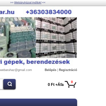
>>
Webáruházat indítok!
<<
lywebaruhaz@gmail.com
Belépés
|
Regisztráció
0
0 Ft +Áfa