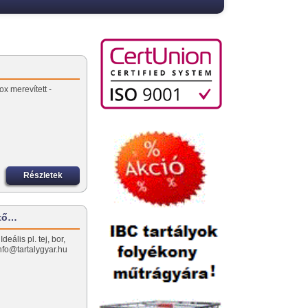
ox merevített -
Részletek
űtő…
ális pl. tej, bor,
nfo@tartalygyar.hu