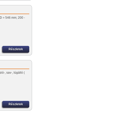
. D = 546 mm; 200 -
Részletek
ó-, sav-, lúgálló (
Részletek