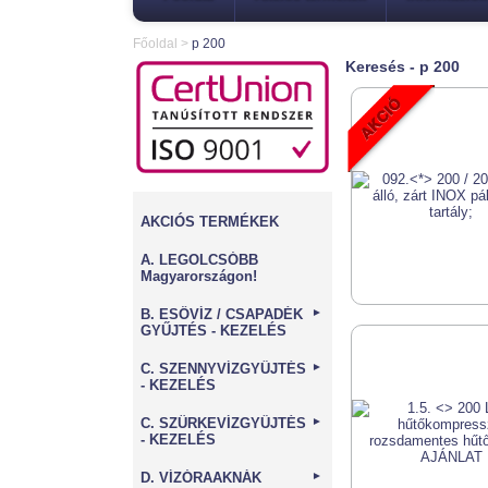
Főoldal
>
p 200
Keresés - p 200
AKCIÓS TERMÉKEK
A. LEGOLCSÓBB
Magyarországon!
B. ESŐVÍZ / CSAPADÉK
►
GYŰJTÉS - KEZELÉS
C. SZENNYVÍZGYŰJTÉS
►
- KEZELÉS
C. SZÜRKEVÍZGYŰJTÉS
►
- KEZELÉS
D. VÍZÓRAAKNÁK
►