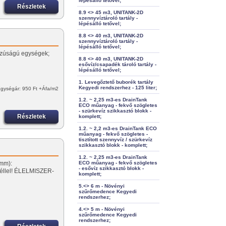
lépésálló tetővel;
Részletek
8.9 <> 45 m3, UNITANK-2D
szennyvíztároló tartály -
lépésálló tetővel;
8.8 <> 40 m3, UNITANK-2D
…
szennyvíztároló tartály -
lépésálló tetővel;
sszúságú egységek;
8.8 <> 40 m3, UNITANK-2D
esővíz/csapadék tároló tartály -
lépésálló tetővel;
1. Levegőztető buborék tartály
Kegyedi rendszerhez - 125 liter;
gységár: 950 Ft +Áfa/m2
1.2. ~ 2,25 m3-es DrainTank
ECO műanyag - fekvő szögletes
- szürkevíz szikkasztó blokk -
Részletek
komplett;
1.2. ~ 2,2 m3-es DrainTank ECO
műanyag - fekvő szögletes -
tisztított szennyvíz / szürkevíz
szikkasztó blokk - komplett;
1.2. ~ 2,25 m3-es DrainTank
(mm):
ECO műanyag - fekvő szögletes
- esővíz szikkasztó blokk -
déllel! ÉLELMISZER-
komplett;
5.<> 6 m - Növényi
szűrőmedence Kegyedi
rendszerhez;
4.<> 5 m - Növényi
szűrőmedence Kegyedi
rendszerhez;