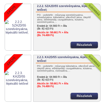
2.2.2. SZA2D/55 szerelvényakna, lépésálló
tetővel;
PO. - poliolefin - műanyag szerelvényakna,
szivattyúakna, kábelakna, ellenőrző akna, ülepítő
akna, előtéttartály, csurgalékakna, kútakna,
szerelvényakna,…
Eredeti ár:
64.900 Ft + Áfa
(Br. 82.423 Ft)
Akciós ár:
58.661 Ft + Áfa
(Br. 74.499 Ft)
Részletek
2.2.3. KA2D/55 szerelvényakna, lépésálló
tetővel
PO. - poliolefin - műanyag kábelakna, ellenőrző akna,
ülepítő akna, előtéttartály, csurgalékakna, kútakna,
szerelvényakna, vízóraakna,…
Eredeti ár:
64.900 Ft + Áfa
(Br. 82.423 Ft)
Akciós ár:
58.661 Ft + Áfa
(Br. 74.499 Ft)
Részletek