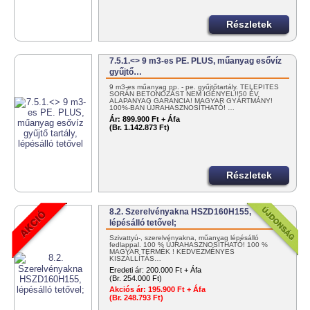
Részletek
7.5.1.<> 9 m3-es PE. PLUS, műanyag esővíz
gyűjtő…
9 m3-es műanyag pp. - pe. gyűjtőtartály. TELEPÍTÉS
SORÁN BETONOZÁST NEM IGÉNYEL!!50 ÉV
ALAPANYAG GARANCIA! MAGYAR GYÁRTMÁNY!
100%-BAN ÚJRAHASZNOSÍTHATÓ! …
Ár:
899.900 Ft + Áfa
(Br. 1.142.873 Ft)
Részletek
8.2. Szerelvényakna HSZD160H155,
lépésálló tetővel;
Szivattyú-, szerelvényakna, műanyag lépésálló
fedlappal. 100 % ÚJRAHASZNOSÍTHATÓ! 100 %
MAGYAR TERMÉK ! KEDVEZMÉNYES
KISZÁLLÍTÁS…
Eredeti ár:
200.000 Ft + Áfa
(Br. 254.000 Ft)
Akciós ár:
195.900 Ft + Áfa
(Br. 248.793 Ft)