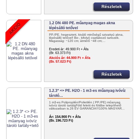
Részletek
1.2 DN 480 PE. műanyag magas akna
lépésálló tetővel
PP./PE. hegesztett, kiváló minőségű szivattyú akna,
lépésálló tetővel! Be-, kifolyó csatlakozó tartozék.
Magasság: ~120 cm; átmérő ~48 cm;…
Eredeti ár:
49.900 Ft + Áfa
(Br. 63.373 Ft)
Akciós ár:
44.900 Ft + Áfa
(Br. 57.023 Ft)
Részletek
1.2.3* <> PE. H2O - 1 m3-es műanyag ivóvíz
tároló…
1 m3-es Polipropilén/Polietilén ( PP./PE) műanyag
ivóvíz tároló tartályFöld feletti és földbe telepíthető
változatban is.26 ÉV GARANCIA!!!100% MAGYAR…
Ár:
154.900 Ft + Áfa
(Br. 196.723 Ft)