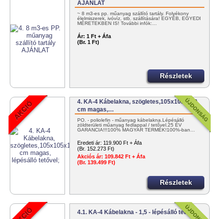
AJÁNLAT
~ 8 m3-es pp. műanyag szállító tartály. Folyékony
élelmiszerek, ivóvíz, stb. szállítására! EGYÉB, EGYEDI
MÉRETEKBEN IS! További infók:…
Ár:
1 Ft + Áfa
(Br. 1 Ft)
Részletek
4. KA-4 Kábelakna, szögletes,105x105x110
cm magas,…
PO. - poliolefin - műanyag kábelakna.Lépésálló
zöldterületi műanyag fedlappal / tetővel.25 ÉV
GARANCIA!!!100% MAGYAR TERMÉK!100%-ban…
Eredeti ár:
119.900 Ft + Áfa
(Br. 152.273 Ft)
Akciós ár:
109.842 Ft + Áfa
(Br. 139.499 Ft)
Részletek
4.1. KA-4 Kábelakna - 1,5 - lépésálló tetővel;