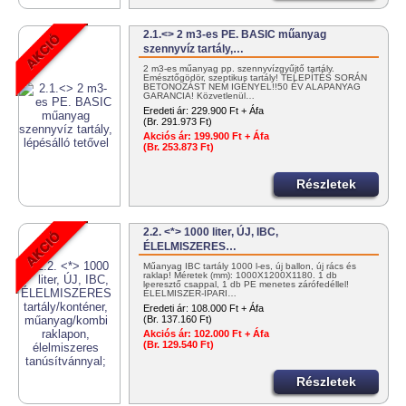
2.1.<> 2 m3-es PE. BASIC műanyag
szennyvíz tartály,…
2 m3-es műanyag pp. szennyvízgyűjtő tartály.
Emésztőgödör, szeptikus tartály! TELEPÍTÉS SORÁN
BETONOZÁST NEM IGÉNYEL!!50 ÉV ALAPANYAG
GARANCIA! Közvetlenül…
Eredeti ár:
229.900 Ft + Áfa
(Br. 291.973 Ft)
Akciós ár:
199.900 Ft + Áfa
(Br. 253.873 Ft)
Részletek
2.2. <*> 1000 liter, ÚJ, IBC,
ÉLELMISZERES…
Műanyag IBC tartály 1000 l-es, új ballon, új rács és
raklap! Méretek (mm): 1000X1200X1180. 1 db
leeresztő csappal, 1 db PE menetes zárófedéllel!
ÉLELMISZER-IPARI…
Eredeti ár:
108.000 Ft + Áfa
(Br. 137.160 Ft)
Akciós ár:
102.000 Ft + Áfa
(Br. 129.540 Ft)
Részletek