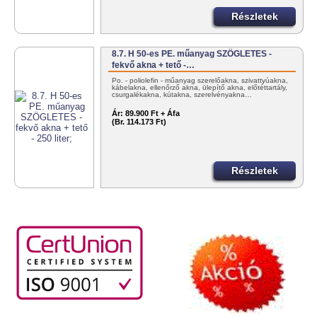
Részletek
8.7. H 50-es PE. műanyag SZÖGLETES -
fekvő akna + tető -…
Po. - poliolefin - műanyag szerelőakna, szivattyúakna,
kábelakna, ellenőrző akna, ülepítő akna, előtéttartály,
csurgalékakna, kútakna, szerelvényakna…
Ár:
89.900 Ft + Áfa
(Br. 114.173 Ft)
Részletek