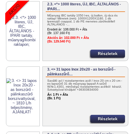
2.3. <*> 1000 literes, ÚJ, IBC, ÁLTALÁNOS -
IPARI…
Műanyag IBC tartály 1050 l-es, új ballon, új rács és
raklap! Méretek (mm): 1000X1200X1180. 1 db
leeresztő csappal, 1 db PE menetes zárófedéllel!
ÁLTALÁNOS -…
Eredeti ár:
108.000 Ft + Áfa
(Br. 137.160 Ft)
Akciós ár:
102.000 Ft + Áfa
(Br. 129.540 Ft)
Részletek
3. <> 31 lapos Inox 20x20 - as borszűrő -
pálinkaszűrő…
Saválló acl / rozsdamentes acél / inox 20 cm x 20 cm -
es lapszűrő 31 db műanyag lappal! A szűrő
W.Nr.1.4301. minőségű rozsdamentes acélból készül.
Szivattyúval kínáljuk! +36303834000
info@tartalygyar.hu
Ár:
1 Ft + Áfa
(Br. 1 Ft)
Részletek