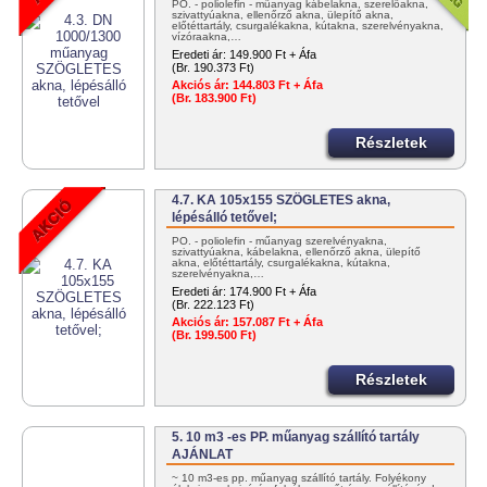
PO. - poliolefin - műanyag kábelakna, szerelőakna,
szivattyúakna, ellenőrző akna, ülepítő akna,
előtéttartály, csurgalékakna, kútakna, szerelvényakna,
vízóraakna,…
Eredeti ár:
149.900 Ft + Áfa
(Br. 190.373 Ft)
Akciós ár:
144.803 Ft + Áfa
(Br. 183.900 Ft)
Részletek
4.7. KA 105x155 SZÖGLETES akna,
lépésálló tetővel;
PO. - poliolefin - műanyag szerelvényakna,
szivattyúakna, kábelakna, ellenőrző akna, ülepítő
akna, előtéttartály, csurgalékakna, kútakna,
szerelvényakna,…
Eredeti ár:
174.900 Ft + Áfa
(Br. 222.123 Ft)
Akciós ár:
157.087 Ft + Áfa
(Br. 199.500 Ft)
Részletek
5. 10 m3 -es PP. műanyag szállító tartály
AJÁNLAT
~ 10 m3-es pp. műanyag szállító tartály. Folyékony