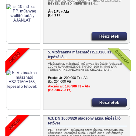
élelmiszerek, ivóvíz, folyékony műtrágya szállítására!
EGYÉB, EGYEDI MÉRETEKBEN…
Ár:
1 Ft + Áfa
(Br. 1 Ft)
Részletek
5. Vízóraakna mászható HSZD160H155,
lépésálló…
Vízóraakna, mászható, műanyag lépésálló fedlappal.
100 % ÚJRAHASZNOSÍTHATÓ! 100 % MAGYAR
TERMÉK ! KEDVEZMÉNYES KISZÁLLÍTÁS…
Eredeti ár:
200.000 Ft + Áfa
(Br. 254.000 Ft)
Akciós ár:
195.900 Ft + Áfa
(Br. 248.793 Ft)
Részletek
6.3. DN 1000/820 alacsony akna, lépésálló
tetővel
PE. - polietilén - műanyag szerelőakna, szivattyúakna,
kábelakna, ellenőrző akna, ülepítő akna, előtéttartály,
csurgalékakna, kútakna, szerelvényakna…