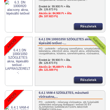
Eredeti ár:
99.900 Ft + Áfa
(Br. 126.873 Ft)
Akciós ár:
84.900 Ft + Áfa
(Br. 107.823 Ft)
Részletek
6.4.1 DN 1000/1050 SZÖGLETES akna,
lépésálló tetővel -…
PO. - poliolefin - műanyag szerelőakna, szivattyúakna,
kábelakna, ellenőrző akna, ülepítő akna, előtéttartály,
csurgalékakna, kútakna, szerelvényakna, vízóraakna,
…
Eredeti ár:
99.900 Ft + Áfa
(Br. 126.873 Ft)
Akciós ár:
95.669 Ft + Áfa
(Br. 121.500 Ft)
Részletek
6.4.1 VAM-4 SZÖGLETES, mászható
vízóraakna,…
PO. - poliolefin - műanyag vízóraakna, stb.!Lépésálló
zöldterületi műanyag fedlappal / tetővel.50 ÉV
ALAPANYAG GARANCIA!!!100% MAGYAR
TERMÉK!100%-ban…