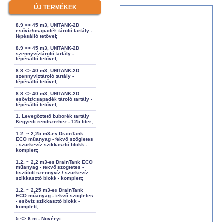
ÚJ TERMÉKEK
8.9 <> 45 m3, UNITANK-2D
esővíz/csapadék tároló tartály -
lépésálló tetővel;
8.9 <> 45 m3, UNITANK-2D
szennyvíztároló tartály -
lépésálló tetővel;
8.8 <> 40 m3, UNITANK-2D
szennyvíztároló tartály -
lépésálló tetővel;
8.8 <> 40 m3, UNITANK-2D
esővíz/csapadék tároló tartály -
lépésálló tetővel;
1. Levegőztető buborék tartály
Kegyedi rendszerhez - 125 liter;
1.2. ~ 2,25 m3-es DrainTank
ECO műanyag - fekvő szögletes
- szürkevíz szikkasztó blokk -
komplett;
1.2. ~ 2,2 m3-es DrainTank ECO
műanyag - fekvő szögletes -
tisztított szennyvíz / szürkevíz
szikkasztó blokk - komplett;
1.2. ~ 2,25 m3-es DrainTank
ECO műanyag - fekvő szögletes
- esővíz szikkasztó blokk -
komplett;
5.<> 6 m - Növényi