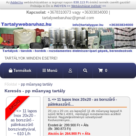
Az
Addel.hu
webáruházakban a tegnapi napon
838.113 Ft
értékű termék cserélt gazdát!
Próbálja ki Ön is
INGYEN
>>
Webáruházat indítok!
<<
Kapcsolat:
+3678310073 vagy +36303834000 |
tartalywebaruhaz@gmail.com
TARTÁLYOK MINDEN ESETRE!
Termékek
Menü
0
Főoldal
>
pp műanyag tartály
Keresés - pp műanyag tartály
1. <> 11 lapos Inox 20x20 - as borszűrő -
pálinkaszűrő…
20 cm x 20 cm -es lapszűrő 11 db műanyag lappal! A
szűrő W.Nr.1.4301. minőségű rozsdamentes acélból
készül. Nagyteljesítményű szivattyúval!
Kedvezményes…
Eredeti ár:
299.900 Ft + Áfa
(Br. 380.873 Ft)
Akciós ár:
264.900 Ft + Áfa