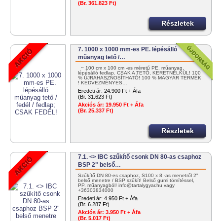
(Br. 361.823 Ft)
Részletek
7. 1000 x 1000 mm-es PE. lépésálló
műanyag tető /…
~ 100 cm x 100 cm -es méretű PE. műanyag,
lépésálló fedlap. CSAK A TETŐ, KERETNÉLKÜL! 100
% ÚJRAHASZNOSÍTHATÓ! 100 % MAGYAR TERMÉK
! KEDVEZMÉNYES…
Eredeti ár:
24.900 Ft + Áfa
(Br. 31.623 Ft)
Akciós ár:
19.950 Ft + Áfa
(Br. 25.337 Ft)
Részletek
7.1. <> IBC szűkítő csonk DN 80-as csaphoz
BSP 2" belső…
Szűkítő DN 80-es csaphoz, S100 x 8 -as menetről 2"
belső menetre / BSP szűkít! Belső gumi tömítéssel,
PP. műanyagból! info@tartalygyar.hu vagy
+36303834000
Eredeti ár:
4.950 Ft + Áfa
(Br. 6.287 Ft)
Akciós ár:
3.950 Ft + Áfa
(Br. 5.017 Ft)