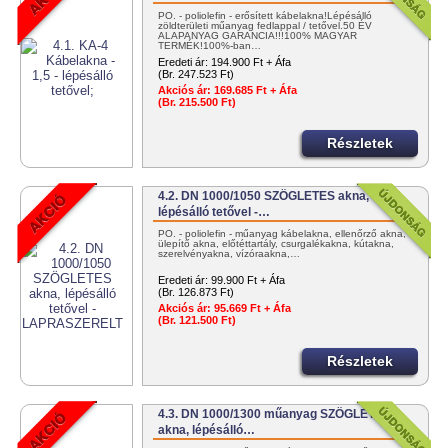
PO. - poliolefin - erősített kábelakna!Lépésálló
zöldterületi műanyag fedlappal / tetővel.50 ÉV
ALAPANYAG GARANCIA!!!100% MAGYAR
TERMÉK!100%-ban…
Eredeti ár:
194.900 Ft + Áfa
(Br. 247.523 Ft)
Akciós ár:
169.685 Ft + Áfa
(Br. 215.500 Ft)
Részletek
4.2. DN 1000/1050 SZÖGLETES akna,
lépésálló tetővel -…
PO. - poliolefin - műanyag kábelakna, ellenőrző akna,
ülepítő akna, előtéttartály, csurgalékakna, kútakna,
szerelvényakna, vízóraakna,…
Eredeti ár:
99.900 Ft + Áfa
(Br. 126.873 Ft)
Akciós ár:
95.669 Ft + Áfa
(Br. 121.500 Ft)
Részletek
4.3. DN 1000/1300 műanyag SZÖGLETES
akna, lépésálló…