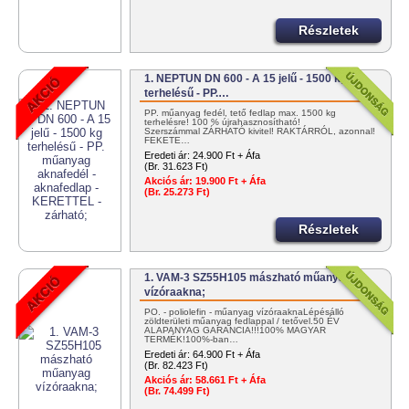
Részletek
1. NEPTUN DN 600 - A 15 jelű - 1500 kg
terhelésű - PP.…
PP. műanyag fedél, tető fedlap max. 1500 kg
terhelésre! 100 % újrahasznosítható!
Szerszámmal ZÁRHATÓ kivitel! RAKTÁRRÓL, azonnal!
FEKETE…
Eredeti ár:
24.900 Ft + Áfa
(Br. 31.623 Ft)
Akciós ár:
19.900 Ft + Áfa
(Br. 25.273 Ft)
Részletek
1. VAM-3 SZ55H105 mászható műanyag
vízóraakna;
PO. - poliolefin - műanyag vízóraaknaLépésálló
zöldterületi műanyag fedlappal / tetővel.50 ÉV
ALAPANYAG GARANCIA!!!100% MAGYAR
TERMÉK!100%-ban…
Eredeti ár:
64.900 Ft + Áfa
(Br. 82.423 Ft)
Akciós ár:
58.661 Ft + Áfa
(Br. 74.499 Ft)