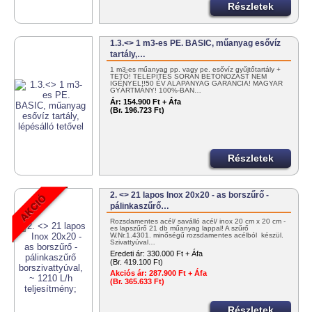
Részletek
1.3.<> 1 m3-es PE. BASIC, műanyag esővíz
tartály,…
1 m3-es műanyag pp. vagy pe. esővíz gyűjtőtartály +
TETŐ! TELEPÍTÉS SORÁN BETONOZÁST NEM
IGÉNYEL!!50 ÉV ALAPANYAG GARANCIA! MAGYAR
GYÁRTMÁNY! 100%-BAN…
Ár:
154.900 Ft + Áfa
(Br. 196.723 Ft)
Részletek
2. <> 21 lapos Inox 20x20 - as borszűrő -
pálinkaszűrő…
Rozsdamentes acél/ saválló acél/ inox 20 cm x 20 cm -
es lapszűrő 21 db műanyag lappal! A szűrő
W.Nr.1.4301. minőségű rozsdamentes acélból készül.
Szivattyúval…
Eredeti ár:
330.000 Ft + Áfa
(Br. 419.100 Ft)
Akciós ár:
287.900 Ft + Áfa
(Br. 365.633 Ft)
Részletek