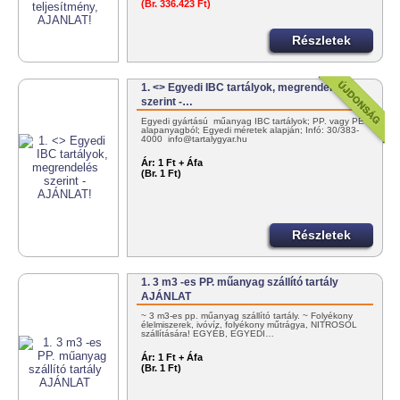
(Br. 336.423 Ft)
Részletek
1. <> Egyedi IBC tartályok, megrendelés
szerint -…
Egyedi gyártású műanyag IBC tartályok; PP. vagy PE
alapanyagból; Egyedi méretek alapján; Infó: 30/383-
4000 info@tartalygyar.hu
Ár:
1 Ft + Áfa
(Br. 1 Ft)
Részletek
1. 3 m3 -es PP. műanyag szállító tartály
AJÁNLAT
~ 3 m3-es pp. műanyag szállító tartály. ~ Folyékony
élelmiszerek, ivóvíz, folyékony műtrágya, NITROSOL
szállítására! EGYÉB, EGYEDI…
Ár:
1 Ft + Áfa
(Br. 1 Ft)