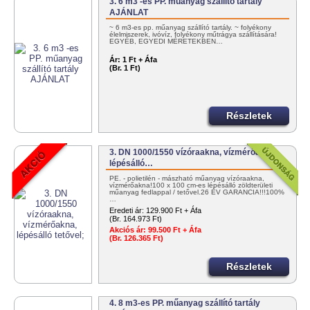
3. 6 m3 -es PP. műanyag szállító tartály
AJÁNLAT
~ 6 m3-es pp. műanyag szállító tartály. ~ folyékony
élelmiszerek, ivóvíz, folyékony műtrágya szállítására!
EGYÉB, EGYEDI MÉRETEKBEN…
Ár:
1 Ft + Áfa
(Br. 1 Ft)
Részletek
3. DN 1000/1550 vízóraakna, vízmérőakna,
lépésálló…
PE. - polietilén - mászható műanyag vízóraakna,
vízmérőakna!100 x 100 cm-es lépésálló zöldterületi
műanyag fedlappal / tetővel.26 ÉV GARANCIA!!!100%
…
Eredeti ár:
129.900 Ft + Áfa
(Br. 164.973 Ft)
Akciós ár:
99.500 Ft + Áfa
(Br. 126.365 Ft)
Részletek
4. 8 m3-es PP. műanyag szállító tartály