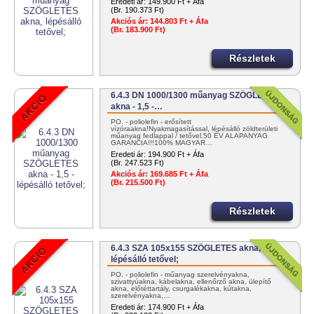
Eredeti ár:
149.900 Ft + Áfa
(Br. 190.373 Ft)
Akciós ár:
144.803 Ft + Áfa
(Br. 183.900 Ft)
Részletek
6.4.3 DN 1000/1300 műanyag SZÖGLETES
akna - 1,5 -…
PO. - poliolefin - erősített
vízóraakna!Nyakmagasítással, lépésálló zöldterületi
műanyag fedlappal / tetővel.50 ÉV ALAPANYAG
GARANCIA!!!100% MAGYAR…
Eredeti ár:
194.900 Ft + Áfa
(Br. 247.523 Ft)
Akciós ár:
169.685 Ft + Áfa
(Br. 215.500 Ft)
Részletek
6.4.3 SZA 105x155 SZÖGLETES akna,
lépésálló tetővel;
PO. - poliolefin - műanyag szerelvényakna,
szivattyúakna, kábelakna, ellenőrző akna, ülepítő
akna, előtéttartály, csurgalékakna, kútakna,
szerelvényakna,…
Eredeti ár:
174.900 Ft + Áfa