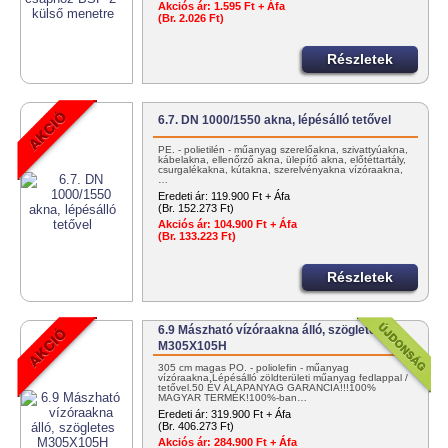
Akciós ár:
1.595 Ft + Áfa
(Br. 2.026 Ft)
Részletek
6.7. DN 1000/1550 akna, lépésálló tetővel
PE. - polietilén - műanyag szerelőakna, szivattyúakna,
kábelakna, ellenőrző akna, ülepítő akna, előtéttartály,
csurgalékakna, kútakna, szerelvényakna vízóraakna,
…
Eredeti ár:
119.900 Ft + Áfa
(Br. 152.273 Ft)
Akciós ár:
104.900 Ft + Áfa
(Br. 133.223 Ft)
Részletek
6.9 Mászható vízóraakna álló, szögletes
M305X105H
305 cm magas PO. - poliolefin - műanyag
vízóraakna.Lépésálló zöldterületi műanyag fedlappal /
tetővel.50 ÉV ALAPANYAG GARANCIA!!!100%
MAGYAR TERMÉK!100%-ban…
Eredeti ár:
319.900 Ft + Áfa
(Br. 406.273 Ft)
Akciós ár:
284.900 Ft + Áfa