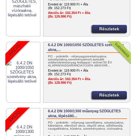
Eredeti ár:
119.900 Ft + Áfa
(Br. 152.273 Ft)
Akciós ár:
102.354 Ft + Áfa
(Br. 129.990 Ft)
Részletek
6.4.2 DN 1000/1050 SZÖGLETES szerelvény
akna,…
PO. - poliolefin - műanyagszerelvényakna,
szivattyúakna,szerelvényakna!Lépésálló
zöldterületiműanyag fedlappal / tetővel.50 ÉV
ALAPANYAGGARANCIA!!!100% MAGYAR…
Eredeti ár:
119.900 Ft + Áfa
(Br. 152.273 Ft)
Akciós ár:
102.354 Ft + Áfa
(Br. 129.990 Ft)
Részletek
6.4.2 DN 1000/1300 műanyag SZÖGLETES
akna, lépésálló…
PO. - poliolefin - műanyag szerelőakna, szivattyúakna,
kábelakna, ellenőrző akna, ülepítő akna, előtéttartály,
csurgalékakna, kútakna, szerelvényakna, vízóraakna,
…