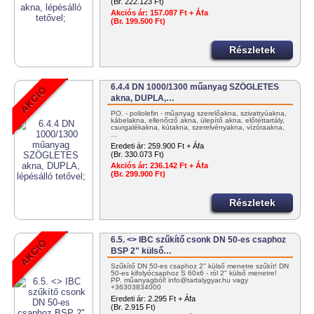
(Br. 222.123 Ft)
Akciós ár:
157.087 Ft + Áfa
(Br. 199.500 Ft)
Részletek
6.4.4 DN 1000/1300 műanyag SZÖGLETES
akna, DUPLA,…
PO. - poliolefin - műanyag szerelőakna, szivattyúakna,
kábelakna, ellenőrző akna, ülepítő akna, előtéttartály,
csurgalékakna, kútakna, szerelvényakna, vízóraakna,
…
Eredeti ár:
259.900 Ft + Áfa
(Br. 330.073 Ft)
Akciós ár:
236.142 Ft + Áfa
(Br. 299.900 Ft)
Részletek
6.5. <> IBC szűkítő csonk DN 50-es csaphoz
BSP 2" külső…
Szűkítő DN 50-es csaphoz 2" külső menetre szűkít! DN
50-es kifolyócsaphoz S 60x6 - ról 2" külső menetre!
PP. műanyagból! info@tartalygyar.hu vagy
+36303834000
Eredeti ár:
2.295 Ft + Áfa
(Br. 2.915 Ft)