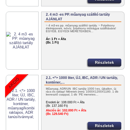
2. 4 m3 -es PP. műanyag szállító tartály
AJÁNLAT
~ 4 m3-es pp. műanyag szállító tartály. ~ Folyékony
élelmiszerek, ivóvíz, folyékony műtrágya szállítására!
EGYÉB, EGYEDI MÉRETEKBEN…
Ár:
1 Ft + Áfa
(Br. 1 Ft)
Részletek
2.1. <*> 1000 liter, ÚJ, IBC, ADR / UN tartály,
konténer,…
Műanyag, ADR/UN IBC tartály 1000 l-es, újballon, új
rács és raklap! Méretek (mm): 1000X1200X1180. 1 db
leeresztő csappal, 1 db PE menetes…
Eredeti ár:
108.000 Ft + Áfa
(Br. 137.160 Ft)
Akciós ár:
102.000 Ft + Áfa
(Br. 129.540 Ft)
Részletek