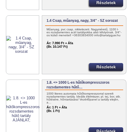
Részletek
1.4 Csap, műanyag, nagy, 3/4" - SZ sorozat
Műanyag, pvc csap, nikkelezett. Nagyméretű, 1100 l-
es rozsdamentes acél tartályokba alsó kifolyónak. 3/4"-
os külső menettel! +36303834000 info@tartalygyar.hu
Ár:
7.990 Ft + Áfa
(Br. 10.147 Ft)
Részletek
1.8. <> 1000 L-es hűtőkompresszoros
rozsdamentes hűtő…
1000 literes automata hűtőkompresszorral szerelt
rozsdamentes tartály. Ideális élelmiszer, pl. tej, bor, stb.
hűtésére, hőntartására! Vezérlőpanel a tartály elején,
a…
Ár:
1 Ft + Áfa
(Br. 1 Ft)
Részletek