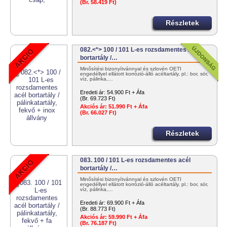
(Br. 58.419 Ft)
Részletek
082.<*> 100 / 101 L-es rozsdamentes acél
bortartály /…
Minősítési bizonyítvánnyal és szlovén OÉTI
engedéllyel ellátott korrózió-álló acéltartály, pl.: bor, sör,
víz, pálinka,…
Eredeti ár:
54.900 Ft + Áfa
(Br. 69.723 Ft)
Akciós ár:
51.990 Ft + Áfa
(Br. 66.027 Ft)
Részletek
083. 100 / 101 L-es rozsdamentes acél
bortartály /…
Minősítési bizonyítvánnyal és szlovén OÉTI
engedéllyel ellátott korrózió-álló acéltartály, pl.: bor, sör,
víz, pálinka,…
Eredeti ár:
69.900 Ft + Áfa
(Br. 88.773 Ft)
Akciós ár:
59.990 Ft + Áfa
(Br. 76.187 Ft)