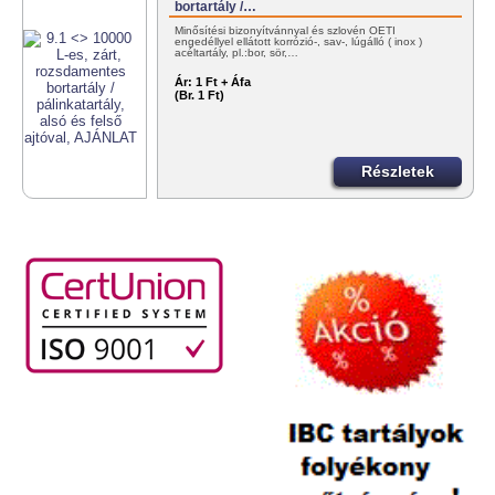
bortartály /…
Minősítési bizonyítvánnyal és szlovén OÉTI
engedéllyel ellátott korrózió-, sav-, lúgálló ( inox )
acéltartály, pl.:bor, sör,…
Ár:
1 Ft + Áfa
(Br. 1 Ft)
Részletek