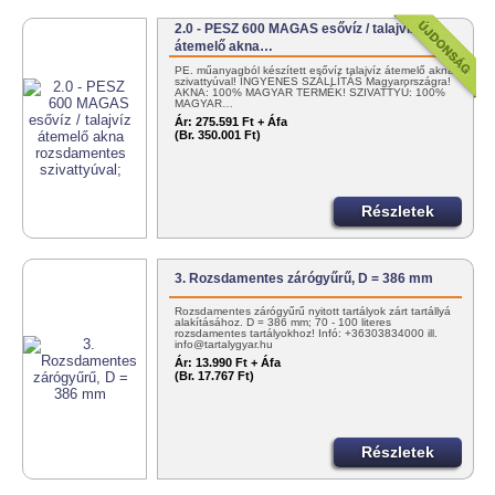
2.0 - PESZ 600 MAGAS esővíz / talajvíz
átemelő akna…
PE. műanyagból készített esővíz talajvíz átemelő akna
szivattyúval! INGYENES SZÁLLÍTÁS Magyarországra!
AKNA: 100% MAGYAR TERMÉK! SZIVATTYÚ: 100%
MAGYAR…
Ár:
275.591 Ft + Áfa
(Br. 350.001 Ft)
Részletek
3. Rozsdamentes zárógyűrű, D = 386 mm
Rozsdamentes zárógyűrű nyitott tartályok zárt tartállyá
alakításához. D = 386 mm; 70 - 100 literes
rozsdamentes tartályokhoz! Infó: +36303834000 ill.
info@tartalygyar.hu
Ár:
13.990 Ft + Áfa
(Br. 17.767 Ft)
Részletek