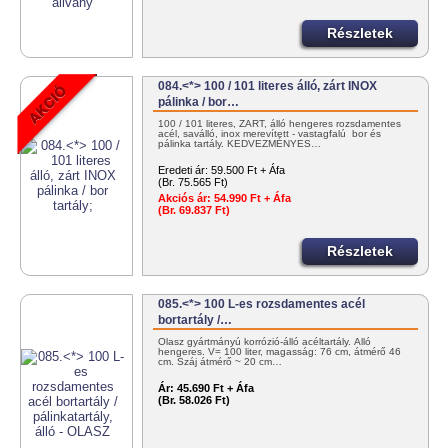
Részletek
084.<*> 100 / 101 literes álló, zárt INOX
pálinka / bor…
100 / 101 literes, ZÁRT, álló hengeres rozsdamentes
acél, saválló, inox merevített - vastagfalú bor és
pálinka tartály. KEDVEZMÉNYES…
Eredeti ár:
59.500 Ft + Áfa
(Br. 75.565 Ft)
Akciós ár:
54.990 Ft + Áfa
(Br. 69.837 Ft)
Részletek
085.<*> 100 L-es rozsdamentes acél
bortartály /…
Olasz gyártmányú korrózió-álló acéltartály. Álló
hengeres. V= 100 liter, magasság: 76 cm, átmérő 46
cm. Száj átmérő ~ 20 cm…
Ár:
45.690 Ft + Áfa
(Br. 58.026 Ft)