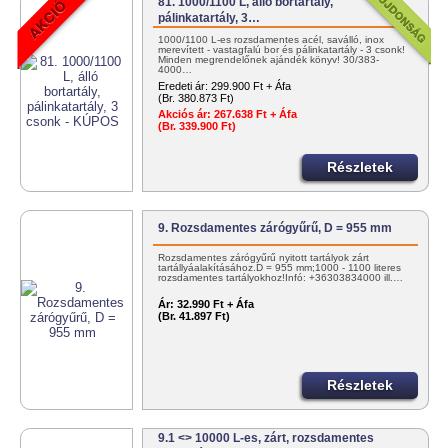
81. 1000/1100 L, álló bortartály,
pálinkatartály, 3…
1000/1100 L-es rozsdamentes acél, saválló, inox
merevített - vastagfalú bor és pálinkatartály - 3 csonk!
Minden megrendelőnek ajándék könyv! 30/383-
4000…
Eredeti ár:
299.900 Ft + Áfa
(Br. 380.873 Ft)
Akciós ár:
267.638 Ft + Áfa
(Br. 339.900 Ft)
Részletek
9. Rozsdamentes zárógyűrű, D = 955 mm
Rozsdamentes zárógyűrű nyitott tartályok zárt
tartállyáalakításához.D = 955 mm;1000 - 1100 literes
rozsdamentes tartályokhoz!Infó: +36303834000 ill.…
Ár:
32.990 Ft + Áfa
(Br. 41.897 Ft)
Részletek
9.1 <> 10000 L-es, zárt, rozsdamentes