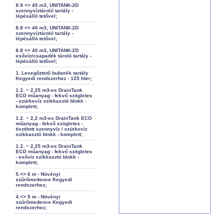
8.9 <> 45 m3, UNITANK-2D
szennyvíztároló tartály -
lépésálló tetővel;
8.8 <> 40 m3, UNITANK-2D
szennyvíztároló tartály -
lépésálló tetővel;
8.8 <> 40 m3, UNITANK-2D
esővíz/csapadék tároló tartály -
lépésálló tetővel;
1. Levegőztető buborék tartály
Kegyedi rendszerhez - 125 liter;
1.2. ~ 2,25 m3-es DrainTank
ECO műanyag - fekvő szögletes
- szürkevíz szikkasztó blokk -
komplett;
1.2. ~ 2,2 m3-es DrainTank ECO
műanyag - fekvő szögletes -
tisztított szennyvíz / szürkevíz
szikkasztó blokk - komplett;
1.2. ~ 2,25 m3-es DrainTank
ECO műanyag - fekvő szögletes
- esővíz szikkasztó blokk -
komplett;
5.<> 6 m - Növényi
szűrőmedence Kegyedi
rendszerhez;
4.<> 5 m - Növényi
szűrőmedence Kegyedi
rendszerhez;