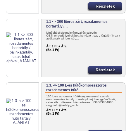
Részletek
1.1 <> 300 literes zárt, rozsdamentes
bortartály /…
Minősítési bizonyítvánnyal és szlovén
OÉTI engedéllyel ellátott korrózió-, sav-, lúgálló ( inox )
acéltartály, pl.:bor, sör,…
Ár:
1 Ft + Áfa
(Br. 1 Ft)
Részletek
1.3. <> 100 L-es hűtőkompresszoros
rozsdamentes hűtő…
100 L-es automata hűtőkompresszorral szerelt
rozsdamentes tartály. Ideális pl. tej, bor, gyümölcslé,
cefre stb. hűtésére, hőntartására! +36303834000
vagy info@tartalygyar.hu
Ár:
1 Ft + Áfa
(Br. 1 Ft)