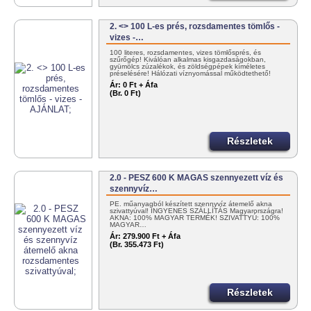
2. <> 100 L-es prés, rozsdamentes tömlős -
vizes -…
100 literes, rozsdamentes, vizes tömlősprés, és
szűrőgép! Kiválóan alkalmas kisgazdaságokban,
gyümölcs zúzalékok, és zöldségpépek kíméletes
préselésére! Hálózati víznyomással működtethető!
30/383-4000
Ár:
0 Ft + Áfa
(Br. 0 Ft)
Részletek
2.0 - PESZ 600 K MAGAS szennyezett víz és
szennyvíz…
PE. műanyagból készített szennyvíz átemelő akna
szivattyúval! INGYENES SZÁLLÍTÁS Magyarországra!
AKNA: 100% MAGYAR TERMÉK! SZIVATTYÚ: 100%
MAGYAR…
Ár:
279.900 Ft + Áfa
(Br. 355.473 Ft)
Részletek