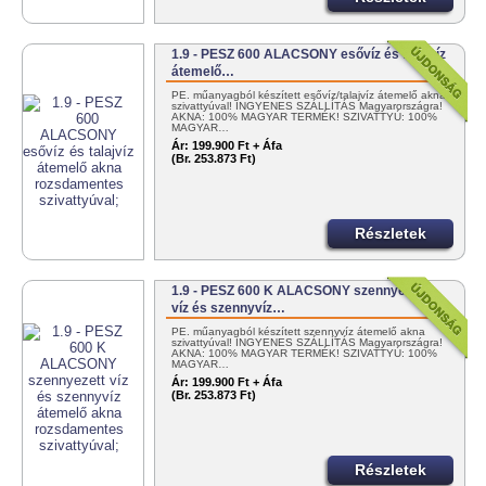
1.9 - PESZ 600 ALACSONY esővíz és talajvíz
átemelő…
PE. műanyagból készített esővíz/talajvíz átemelő akna
szivattyúval! INGYENES SZÁLLÍTÁS Magyarországra!
AKNA: 100% MAGYAR TERMÉK! SZIVATTYÚ: 100%
MAGYAR…
Ár:
199.900 Ft + Áfa
(Br. 253.873 Ft)
Részletek
1.9 - PESZ 600 K ALACSONY szennyezett
víz és szennyvíz…
PE. műanyagból készített szennyvíz átemelő akna
szivattyúval! INGYENES SZÁLLÍTÁS Magyarországra!
AKNA: 100% MAGYAR TERMÉK! SZIVATTYÚ: 100%
MAGYAR…
Ár:
199.900 Ft + Áfa
(Br. 253.873 Ft)
Részletek