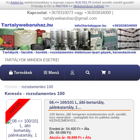
Az
Addel.hu
webáruházakban a tegnapi napon
918.501 Ft
értékű termék cserélt gazdát!
Próbálja ki Ön is
INGYEN
>>
Webáruházat indítok!
<<
Kapcsolat:
+3678310073 vagy +36303834000 |
tartalywebaruhaz@gmail.com
TARTÁLYOK MINDEN ESETRE!
Termékek
Menü
0
Főoldal
>
rozsdamentes 100
Keresés - rozsdamentes 100
08.<> 100/101 L, álló bortartály,
pálinkatartály, 1…
100 literes, álló hengeres rozsdamentes acél, saválló,
inox merevített - vastagfalú bor és pálinka tartály.
KEDVEZMÉNYES…
Eredeti ár:
54.400 Ft + Áfa
(Br. 69.088 Ft)
Akciós ár:
45.999 Ft + Áfa