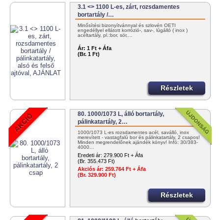
3.1 <> 1100 L-es, zárt, rozsdamentes
bortartály /…
Minősítési bizonyítvánnyal és szlovén OÉTI
engedéllyel ellátott korrózió-, sav-, lúgálló ( inox )
acéltartály, pl.:bor, sör,…
Ár:
1 Ft + Áfa
(Br. 1 Ft)
Részletek
80. 1000/1073 L, álló bortartály,
pálinkatartály, 2…
1000/1073 L-es rozsdamentes acél, saválló, inox
merevített - vastagfalú bor és pálinkatartály, 2 csapos!
Minden megrendelőnek ajándék könyv! Infó: 30/383-
4000…
Eredeti ár:
279.900 Ft + Áfa
(Br. 355.473 Ft)
Akciós ár:
259.764 Ft + Áfa
(Br. 329.900 Ft)
Részletek