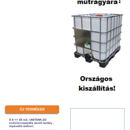
ÚJ TERMÉKEK
8.9 <> 45 m3, UNITANK-2D
esővíz/csapadék tároló tartály -
lépésálló tetővel;