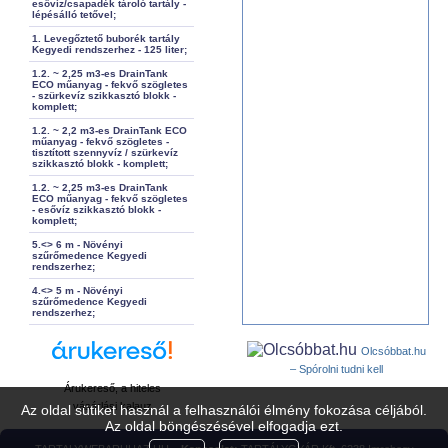
esővíz/csapadék tároló tartály -
lépésálló tetővel;
1. Levegőztető buborék tartály
Kegyedi rendszerhez - 125 liter;
1.2. ~ 2,25 m3-es DrainTank
ECO műanyag - fekvő szögletes
- szürkevíz szikkasztó blokk -
komplett;
1.2. ~ 2,2 m3-es DrainTank ECO
műanyag - fekvő szögletes -
tisztított szennyvíz / szürkevíz
szikkasztó blokk - komplett;
1.2. ~ 2,25 m3-es DrainTank
ECO műanyag - fekvő szögletes
- esővíz szikkasztó blokk -
komplett;
5.<> 6 m - Növényi
szűrőmedence Kegyedi
rendszerhez;
4.<> 5 m - Növényi
szűrőmedence Kegyedi
rendszerhez;
Olcsóbbat.hu
– Spórolni tudni kell
Árukereső, a hiteles
vásárlási kalauz
Az oldal sütiket használ a felhasználói élmény fokozása céljából.
Az oldal böngészésével elfogadja ezt.