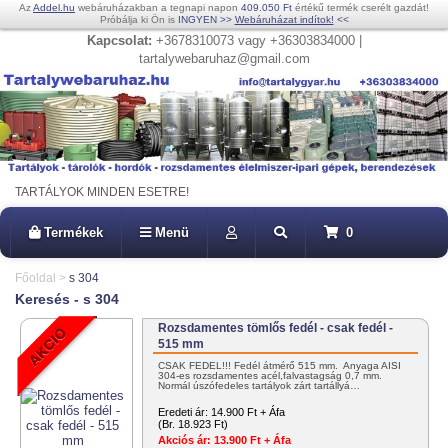
Az
Addel.hu
webáruházakban a tegnapi napon
409.050 Ft
értékű termék cserélt gazdát!
Próbálja ki Ön is
INGYEN
>>
Webáruházat indítok!
<<
Kapcsolat:
+3678310073 vagy +36303834000 |
tartalywebaruhaz@gmail.com
TARTÁLYOK MINDEN ESETRE!
Termékek
Menü
0
Főoldal
>
s 304
Keresés - s 304
Rozsdamentes tömlős fedél - csak fedél -
515 mm
CSAK FEDÉL!!! Fedél átmérő 515 mm. Anyaga AISI
304-es rozsdamentes acél,falvastagság 0,7 mm.
Normál úszófedeles tartályok zárt tartállyá…
Eredeti ár:
14.900 Ft + Áfa
(Br. 18.923 Ft)
Akciós ár:
13.900 Ft + Áfa