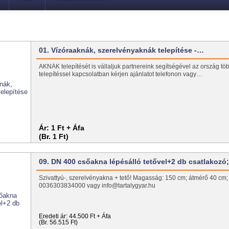
01. Vízóraaknák, szerelvényaknák telepítése -…
AKNÁK telepítését is vállaljuk partnereink segítségével az ország töb
telepítéssel kapcsolatban kérjen ajánlatot telefonon vagy…
Ár:
1 Ft + Áfa
(Br. 1 Ft)
09. DN 400 csőakna lépésálló tetővel+2 db csatlakozó
Szivattyú-, szerelvényakna + tető! Magasság: 150 cm; átmérő 40 cm;
0036303834000 vagy info@tartalygyar.hu
Eredeti ár:
44.500 Ft + Áfa
(Br. 56.515 Ft)