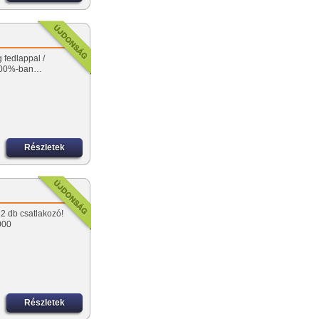
 fedlappal /
100%-ban…
Részletek
2 db csatlakozó!
000
Részletek