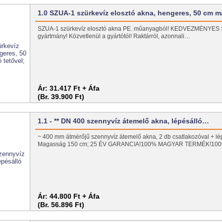
1.0 SZUA-1 szürkevíz elosztó akna, hengeres, 50 cm 
SZUA-1 szürkevíz elosztó akna PE. műanyagból! KEDVEZMÉNYES
gyártmány! Közvetlenül a gyártótól! Raktárról, azonnali…
Ár:
31.417 Ft + Áfa
(Br. 39.900 Ft)
1.1 - ** DN 400 szennyvíz átemelő akna, lépésálló…
~ 400 mm átmérőjű szennyvíz átemelő akna, 2 db csatlakozóval + lép
Magasság 150 cm; 25 ÉV GARANCIA!100% MAGYAR TERMÉK!10
Ár:
44.800 Ft + Áfa
(Br. 56.896 Ft)