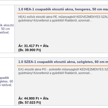
1.0 HEA-1 csapadék elosztó akna, hengeres, 50 cm m
HEA1 esővíz elosztó akna PE. műanyagból! KEDVEZMÉNYES SZÁL
gyártmány! Közvetlenül a gyártótól! Raktárról, azonnali…
Ár:
31.417 Ft + Áfa
(Br. 39.900 Ft)
1.0 SZEA-1 csapadék elosztó akna, szögletes, 60 cm
EA1 elosztó akna PO. - poliolefin műanyagból! KEDVEZMÉNYES S
gyártmány! Közvetlenül a gyártótól! Raktárról, azonnali…
Ár:
44.900 Ft + Áfa
(Br. 57.023 Ft)