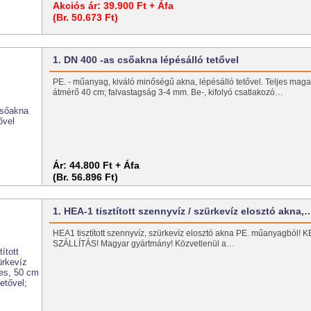
Akciós ár:
39.900 Ft + Áfa
(Br. 50.673 Ft)
1. DN 400 -as csőakna lépésálló tetővel
PE. - műanyag, kiváló minőségű akna, lépésálló tetővel. Teljes mag
átmérő 40 cm; falvastagság 3-4 mm. Be-, kifolyó csatlakozó…
Ár:
44.800 Ft + Áfa
(Br. 56.896 Ft)
1. HEA-1 tisztított szennyvíz / szürkevíz elosztó akna,
HEA1 tisztított szennyvíz, szürkevíz elosztó akna PE. műanyagbó
SZÁLLÍTÁS! Magyar gyártmány! Közvetlenül a…