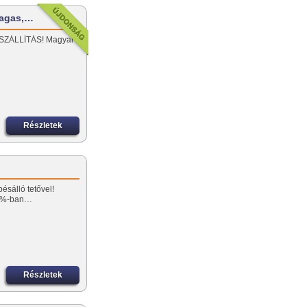
magas,…
 SZÁLLÍTÁS! Magyar
Részletek
ésálló tetővel!
0%-ban…
Részletek