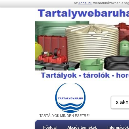
Az
Addel.hu
webáruházakban a te
TARTÁLYOK MINDEN ESETRE!
Főoldal
Akciós termékek
Információk