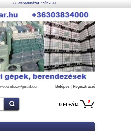
>>
Webáruházat indítok!
<<
lywebaruhaz@gmail.com
Belépés
|
Regisztráció
0
0 Ft +Áfa