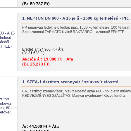
(Br. 50.787 Ft)
1. NEPTUN DN 600 - A 15 jelű - 1500 kg terhelésű - PP.
PP. műanyag fedél, tető fedlap max. 1500 kg terhelésre! 100 % újrah
Szerszámmal ZÁRHATÓ kivitel! RAKTÁRRÓL, azonnal! FEKETE…
Eredeti ár:
24.900 Ft + Áfa
(Br. 31.623 Ft)
Akciós ár:
19.900 Ft + Áfa
(Br. 25.273 Ft)
1. SZEA-1 tisztított szennyvíz / szürkevíz elosztó…
EA1 tisztított szennyvíz/szürkevíz elosztó akna PO. - poliolefin műan
KEDVEZMÉNYES SZÁLLÍTÁS! Magyar gyártmány! Közvetlenül a…
Ár:
44.500 Ft + Áfa