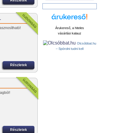
Részletek
…
asznosítható!
Árukereső, a hiteles
vásárlási kalauz
Olcsóbbat.hu
– Spórolni tudni kell
Részletek
yagból!
Részletek