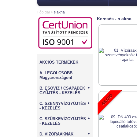
Főoldal
>
s akna
Keresés - s akna
AKCIÓS TERMÉKEK
A. LEGOLCSÓBB
Magyarországon!
B. ESŐVÍZ / CSAPADÉK
►
GYŰJTÉS - KEZELÉS
C. SZENNYVÍZGYŰJTÉS
►
- KEZELÉS
C. SZÜRKEVÍZGYŰJTÉS
►
- KEZELÉS
D. VÍZÓRAAKNÁK
►