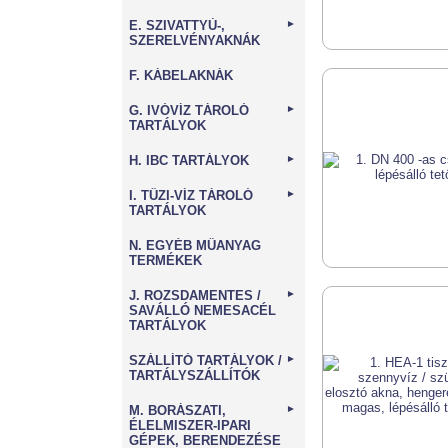
E. SZIVATTYÚ-,
►
SZERELVÉNYAKNÁK
F. KÁBELAKNÁK
G. IVÓVÍZ TÁROLÓ
►
TARTÁLYOK
H. IBC TARTÁLYOK
►
I. TŰZI-VÍZ TÁROLÓ
►
TARTÁLYOK
N. EGYÉB MŰANYAG
TERMÉKEK
J. ROZSDAMENTES /
►
SAVÁLLÓ NEMESACÉL
TARTÁLYOK
SZÁLLÍTÓ TARTÁLYOK /
►
TARTÁLYSZÁLLÍTÓK
M. BORÁSZATI,
►
ÉLELMISZER-IPARI
GÉPEK, BERENDEZÉSE