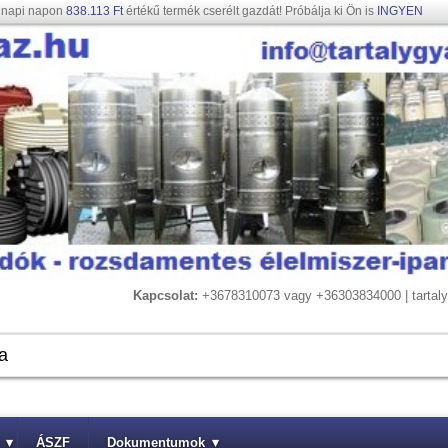
gnapi napon
838.113 Ft
értékű termék cserélt gazdát! Próbálja ki Ön is
INGYEN
Kapcsolat:
+3678310073 vagy +36303834000 | tarta
▾
ÁSZF
Dokumentumok
▾