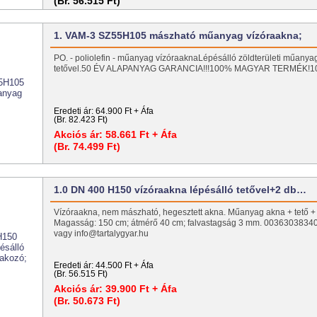
(Br. 56.515 Ft)
1. VAM-3 SZ55H105 mászható műanyag vízóraakna;
PO. - poliolefin - műanyag vízóraaknaLépésálló zöldterületi műanyag
tetővel.50 ÉV ALAPANYAG GARANCIA!!!100% MAGYAR TERMÉK!
Eredeti ár:
64.900 Ft + Áfa
(Br. 82.423 Ft)
Akciós ár:
58.661 Ft + Áfa
(Br. 74.499 Ft)
1.0 DN 400 H150 vízóraakna lépésálló tetővel+2 db…
Vízóraakna, nem mászható, hegesztett akna. Műanyag akna + tető + 
Magasság: 150 cm; átmérő 40 cm; falvastagság 3 mm. 0036303834
vagy info@tartalygyar.hu
Eredeti ár:
44.500 Ft + Áfa
(Br. 56.515 Ft)
Akciós ár:
39.900 Ft + Áfa
(Br. 50.673 Ft)