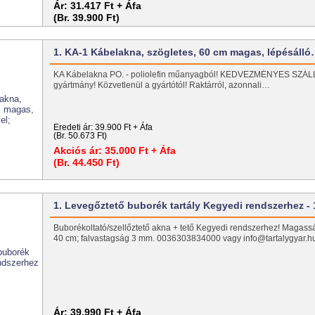
Ár:
31.417 Ft + Áfa
(Br. 39.900 Ft)
1. KA-1 Kábelakna, szögletes, 60 cm magas, lépésáll
KA Kábelakna PO. - poliolefin műanyagból! KEDVEZMÉNYES SZÁL
gyártmány! Közvetlenül a gyártótól! Raktárról, azonnali…
Eredeti ár:
39.900 Ft + Áfa
(Br. 50.673 Ft)
Akciós ár:
35.000 Ft + Áfa
(Br. 44.450 Ft)
1. Levegőztető buborék tartály Kegyedi rendszerhez -
Buborékoltató/szellőztető akna + tető Kegyedi rendszerhez! Magass
40 cm; falvastagság 3 mm. 0036303834000 vagy info@tartalygyar.
Ár:
39.990 Ft + Áfa