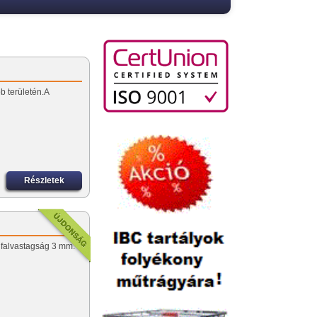
b területén.A
Részletek
;
 falvastagság 3 mm.