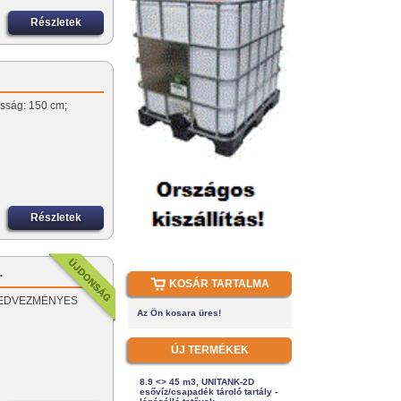
Részletek
asság: 150 cm;
Részletek
…
KOSÁR TARTALMA
l! KEDVEZMÉNYES
Az Ön kosara üres!
ÚJ TERMÉKEK
8.9 <> 45 m3, UNITANK-2D
esővíz/csapadék tároló tartály -