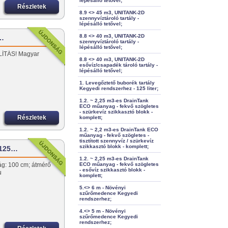
lépésálló tetővel;
Részletek
8.9 <> 45 m3, UNITANK-2D
szennyvíztároló tartály -
lépésálló tetővel;
8.8 <> 40 m3, UNITANK-2D
ó…
szennyvíztároló tartály -
lépésálló tetővel;
LÍTÁS! Magyar
8.8 <> 40 m3, UNITANK-2D
esővíz/csapadék tároló tartály -
lépésálló tetővel;
1. Levegőztető buborék tartály
Kegyedi rendszerhez - 125 liter;
1.2. ~ 2,25 m3-es DrainTank
ECO műanyag - fekvő szögletes
- szürkevíz szikkasztó blokk -
Részletek
komplett;
1.2. ~ 2,2 m3-es DrainTank ECO
műanyag - fekvő szögletes -
tisztított szennyvíz / szürkevíz
szikkasztó blokk - komplett;
 125…
1.2. ~ 2,25 m3-es DrainTank
ág: 100 cm; átmérő
ECO műanyag - fekvő szögletes
- esővíz szikkasztó blokk -
hu
komplett;
5.<> 6 m - Növényi
szűrőmedence Kegyedi
rendszerhez;
4.<> 5 m - Növényi
szűrőmedence Kegyedi
rendszerhez;