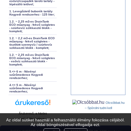
esővíz/csapadék tároló tartály -
lépésálló tetővel;
1. Levegőztető buborék tartály
Kegyedi rendszerhez - 125 liter;
1.2. ~ 2,25 m3-es DrainTank
ECO műanyag - fekvő szögletes
- szürkevíz szikkasztó blokk -
komplett;
1.2. ~ 2,2 m3-es DrainTank ECO
műanyag - fekvő szögletes -
tisztított szennyvíz / szürkevíz
szikkasztó blokk - komplett;
1.2. ~ 2,25 m3-es DrainTank
ECO műanyag - fekvő szögletes
- esővíz szikkasztó blokk -
komplett;
5.<> 6 m - Növényi
szűrőmedence Kegyedi
rendszerhez;
4.<> 5 m - Növényi
szűrőmedence Kegyedi
rendszerhez;
Olcsóbbat.hu
– Spórolni tudni kell
Árukereső, a hiteles
vásárlási kalauz
Az oldal sütiket használ a felhasználói élmény fokozása céljából.
Az oldal böngészésével elfogadja ezt.