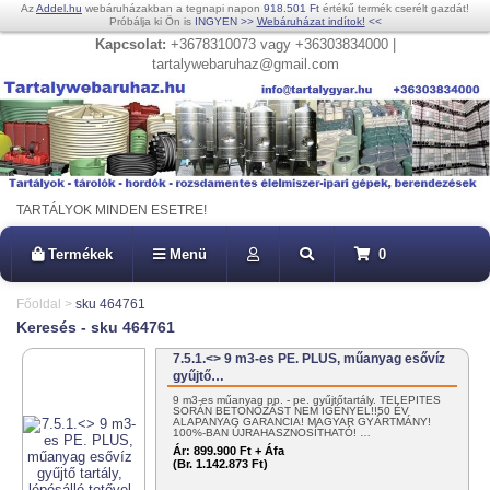
Az
Addel.hu
webáruházakban a tegnapi napon
918.501 Ft
értékű termék cserélt gazdát!
Próbálja ki Ön is
INGYEN
>>
Webáruházat indítok!
<<
Kapcsolat:
+3678310073 vagy +36303834000 |
tartalywebaruhaz@gmail.com
TARTÁLYOK MINDEN ESETRE!
Termékek
Menü
0
Főoldal
>
sku 464761
Keresés - sku 464761
7.5.1.<> 9 m3-es PE. PLUS, műanyag esővíz
gyűjtő…
9 m3-es műanyag pp. - pe. gyűjtőtartály. TELEPÍTÉS
SORÁN BETONOZÁST NEM IGÉNYEL!!50 ÉV
ALAPANYAG GARANCIA! MAGYAR GYÁRTMÁNY!
100%-BAN ÚJRAHASZNOSÍTHATÓ! …
Ár:
899.900 Ft + Áfa
(Br. 1.142.873 Ft)