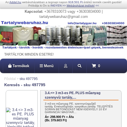
Az
Addel.hu
webáruházakban a tegnapi napon
918.501 Ft
értékű termék cserélt gazdát!
Próbálja ki Ön is
INGYEN
>>
Webáruházat indítok!
<<
Kapcsolat:
+3678310073 vagy +36303834000 |
tartalywebaruhaz@gmail.com
TARTÁLYOK MINDEN ESETRE!
Termékek
Menü
0
Főoldal
>
sku 497795
Keresés - sku 497795
3.4.<> 3 m3-es PE. PLUS műanyag
szennyvíz tartály,…
3 m3-es műanyag PE. szennyvízgyűjtő
tartály. Emésztőgödör, szeptikus tartály. TELEPÍTÉS
SORÁN BETONOZÁST NEM IGÉNYEL!! 10 ÉV
GARANCIA! MAGYAR…
Ár:
298.900 Ft + Áfa
(Br. 379.603 Ft)