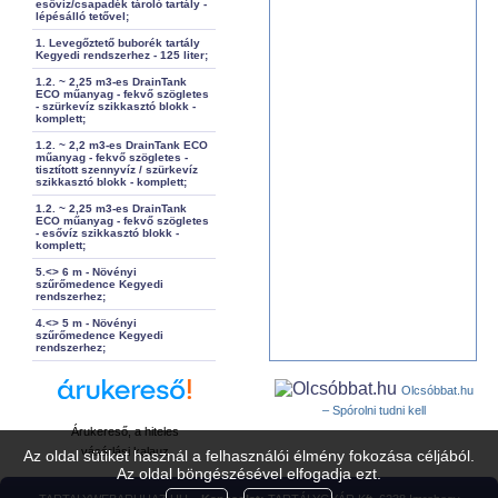
esővíz/csapadék tároló tartály -
lépésálló tetővel;
1. Levegőztető buborék tartály
Kegyedi rendszerhez - 125 liter;
1.2. ~ 2,25 m3-es DrainTank
ECO műanyag - fekvő szögletes
- szürkevíz szikkasztó blokk -
komplett;
1.2. ~ 2,2 m3-es DrainTank ECO
műanyag - fekvő szögletes -
tisztított szennyvíz / szürkevíz
szikkasztó blokk - komplett;
1.2. ~ 2,25 m3-es DrainTank
ECO műanyag - fekvő szögletes
- esővíz szikkasztó blokk -
komplett;
5.<> 6 m - Növényi
szűrőmedence Kegyedi
rendszerhez;
4.<> 5 m - Növényi
szűrőmedence Kegyedi
rendszerhez;
Olcsóbbat.hu
– Spórolni tudni kell
Árukereső, a hiteles
vásárlási kalauz
Az oldal sütiket használ a felhasználói élmény fokozása céljából.
Az oldal böngészésével elfogadja ezt.