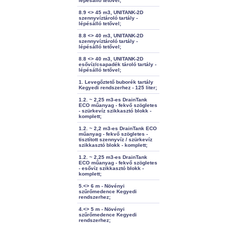
lépésálló tetővel;
8.9 <> 45 m3, UNITANK-2D
szennyvíztároló tartály -
lépésálló tetővel;
8.8 <> 40 m3, UNITANK-2D
szennyvíztároló tartály -
lépésálló tetővel;
8.8 <> 40 m3, UNITANK-2D
esővíz/csapadék tároló tartály -
lépésálló tetővel;
1. Levegőztető buborék tartály
Kegyedi rendszerhez - 125 liter;
1.2. ~ 2,25 m3-es DrainTank
ECO műanyag - fekvő szögletes
- szürkevíz szikkasztó blokk -
komplett;
1.2. ~ 2,2 m3-es DrainTank ECO
műanyag - fekvő szögletes -
tisztított szennyvíz / szürkevíz
szikkasztó blokk - komplett;
1.2. ~ 2,25 m3-es DrainTank
ECO műanyag - fekvő szögletes
- esővíz szikkasztó blokk -
komplett;
5.<> 6 m - Növényi
szűrőmedence Kegyedi
rendszerhez;
4.<> 5 m - Növényi
szűrőmedence Kegyedi
rendszerhez;