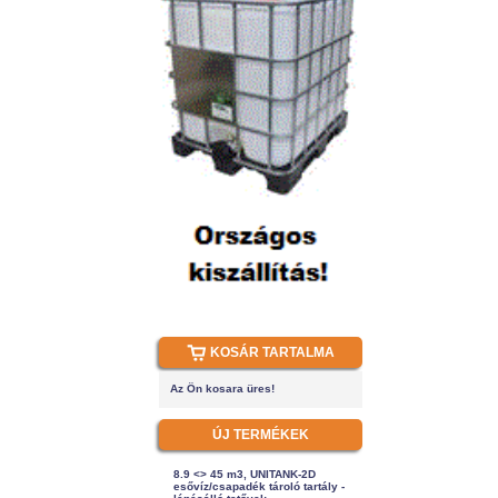
KOSÁR TARTALMA
Az Ön kosara üres!
ÚJ TERMÉKEK
8.9 <> 45 m3, UNITANK-2D
esővíz/csapadék tároló tartály -