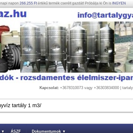
gnapi napon
266.255 Ft
értékű termék cserélt gazdát! Próbálja ki Ön is
INGYEN
Kapcsolat:
+3678310073 vagy +36303834000 | tarta
▾
ÁSZF
Dokumentumok
▾