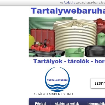
Az
Addel.hu
webáruházakban a te
TARTÁLYOK MINDEN ESETRE!
Főoldal
Akciós termékek
Információk