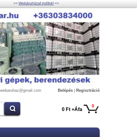
>>
Webáruházat indítok!
<<
lywebaruhaz@gmail.com
Belépés
|
Regisztráció
0
0 Ft +Áfa