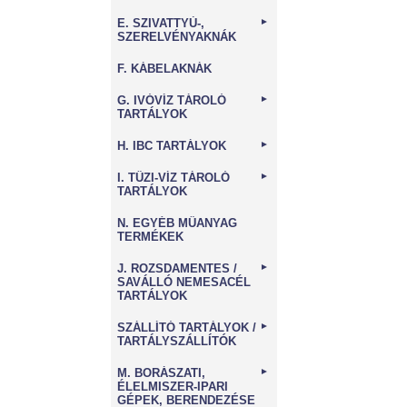
E. SZIVATTYÚ-,
►
SZERELVÉNYAKNÁK
F. KÁBELAKNÁK
G. IVÓVÍZ TÁROLÓ
►
TARTÁLYOK
H. IBC TARTÁLYOK
►
I. TŰZI-VÍZ TÁROLÓ
►
TARTÁLYOK
N. EGYÉB MŰANYAG
TERMÉKEK
J. ROZSDAMENTES /
►
SAVÁLLÓ NEMESACÉL
TARTÁLYOK
SZÁLLÍTÓ TARTÁLYOK /
►
TARTÁLYSZÁLLÍTÓK
M. BORÁSZATI,
►
ÉLELMISZER-IPARI
GÉPEK, BERENDEZÉSE