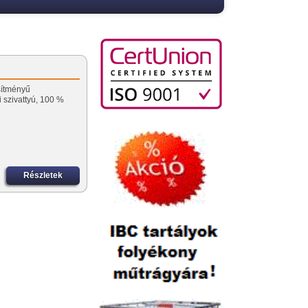
sítményű
szivattyú, 100 %
Részletek