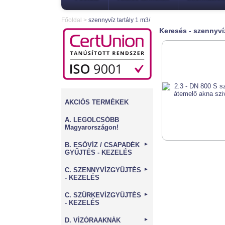
Főoldal
>
szennyvíz tartály 1 m3/
Keresés - szennyvíz
AKCIÓS TERMÉKEK
A. LEGOLCSÓBB
Magyarországon!
B. ESŐVÍZ / CSAPADÉK
►
GYŰJTÉS - KEZELÉS
C. SZENNYVÍZGYŰJTÉS
►
- KEZELÉS
C. SZÜRKEVÍZGYŰJTÉS
►
- KEZELÉS
D. VÍZÓRAAKNÁK
►