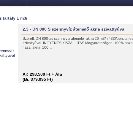
 tartály 1 m3/
2.3 - DN 800 S szennyvíz átemelő akna szivattyúval
Szerelt, DN 800-as szennyvíz átemelő akna 26 m3/h 433l/perc telje
szivattyúval. INGYENES KISZÁLLÍTÁS Magyarországon! 100% hazai 
hazai akna, 100…
Ár:
298.500 Ft + Áfa
(Br. 379.095 Ft)