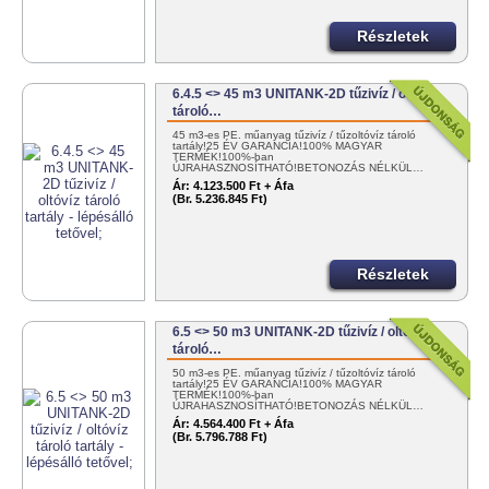
Részletek
6.4.5 <> 45 m3 UNITANK-2D tűzivíz / oltóvíz
tároló…
45 m3-es PE. műanyag tűzivíz / tűzoltóvíz tároló
tartály!25 ÉV GARANCIA!100% MAGYAR
TERMÉK!100%-ban
ÚJRAHASZNOSÍTHATÓ!BETONOZÁS NÉLKÜL…
Ár:
4.123.500 Ft + Áfa
(Br. 5.236.845 Ft)
Részletek
6.5 <> 50 m3 UNITANK-2D tűzivíz / oltóvíz
tároló…
50 m3-es PE. műanyag tűzivíz / tűzoltóvíz tároló
tartály!25 ÉV GARANCIA!100% MAGYAR
TERMÉK!100%-ban
ÚJRAHASZNOSÍTHATÓ!BETONOZÁS NÉLKÜL…
Ár:
4.564.400 Ft + Áfa
(Br. 5.796.788 Ft)