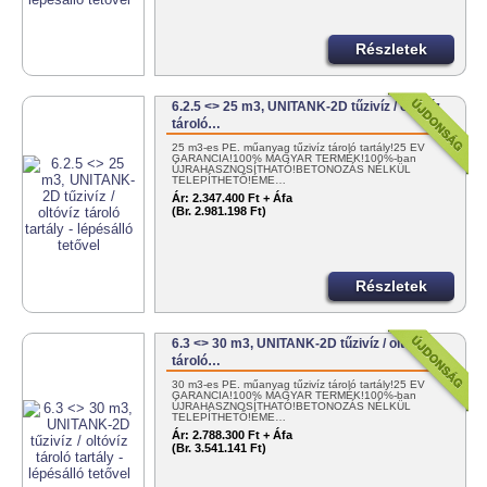
Részletek
6.2.5 <> 25 m3, UNITANK-2D tűzivíz / oltóvíz
tároló…
25 m3-es PE. műanyag tűzivíz tároló tartály!25 ÉV
GARANCIA!100% MAGYAR TERMÉK!100%-ban
ÚJRAHASZNOSÍTHATÓ!BETONOZÁS NÉLKÜL
TELEPÍTHETŐ!ÉME…
Ár:
2.347.400 Ft + Áfa
(Br. 2.981.198 Ft)
Részletek
6.3 <> 30 m3, UNITANK-2D tűzivíz / oltóvíz
tároló…
30 m3-es PE. műanyag tűzivíz tároló tartály!25 ÉV
GARANCIA!100% MAGYAR TERMÉK!100%-ban
ÚJRAHASZNOSÍTHATÓ!BETONOZÁS NÉLKÜL
TELEPÍTHETŐ!ÉME…
Ár:
2.788.300 Ft + Áfa
(Br. 3.541.141 Ft)