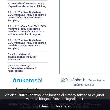
1. Levegőztető buborék tartály
Kegyedi rendszerhez - 125 liter;
1.2. ~ 2,25 m3-es DrainTank
ECO műanyag - fekvő szögletes
- szürkevíz szikkasztó blokk -
komplett;
1.2. ~ 2,2 m3-es DrainTank ECO
műanyag - fekvő szögletes -
tisztított szennyvíz / szürkevíz
szikkasztó blokk - komplett;
1.2. ~ 2,25 m3-es DrainTank
ECO műanyag - fekvő szögletes
- esővíz szikkasztó blokk -
komplett;
5.<> 6 m - Növényi
szűrőmedence Kegyedi
rendszerhez;
4.<> 5 m - Növényi
szűrőmedence Kegyedi
rendszerhez;
Olcsóbbat.hu
– Spórolni tudni kell
Árukereső, a hiteles
vásárlási kalauz
Az oldal sütiket használ a felhasználói élmény fokozása céljából.
Az oldal böngészésével elfogadja ezt.
TARTALYWEBARUHAZ.HU –
Kapcsolat:
TARTÁLYGYÁR Kft. 6238 Imrehegy
Értem
Részletek
Külterület 085/2 hrsz. | +3678310073 vagy +36303834000 |