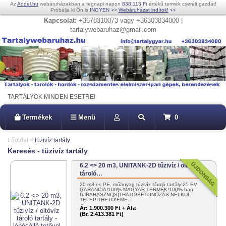
Az
Addel.hu
webáruházakban a tegnapi napon
838.113 Ft
értékű termék cserélt gazdát!
Próbálja ki Ön is
INGYEN
>>
Webáruházat indítok!
<<
Kapcsolat:
+3678310073 vagy +36303834000 |
tartalywebaruhaz@gmail.com
TARTÁLYOK MINDEN ESETRE!
Termékek
Menü
0
Főoldal
>
tüzivíz tartály
Keresés - tüzivíz tartály
6.2 <> 20 m3, UNITANK-2D tűzivíz / oltóvíz
tároló…
20 m3-es PE. műanyag tűzivíz tároló tartály!25 ÉV
GARANCIA!100% MAGYAR TERMÉK!100%-ban
ÚJRAHASZNOSÍTHATÓ!BETONOZÁS NÉLKÜL
TELEPÍTHETŐ!ÉME…
Ár:
1.900.300 Ft + Áfa
(Br. 2.413.381 Ft)