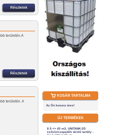
Részletek
öbb területén.A
Részletek
KOSÁR TARTALMA
öbb területén. A
Az Ön kosara üres!
ÚJ TERMÉKEK
8.9 <> 45 m3, UNITANK-2D
esővíz/csapadék tároló tartály -