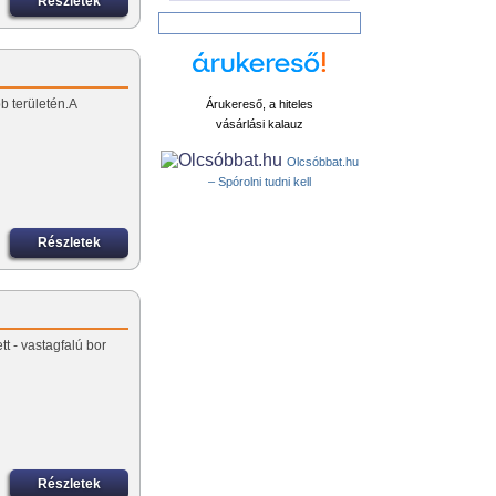
Részletek
b területén.A
Árukereső, a hiteles
vásárlási kalauz
Olcsóbbat.hu
– Spórolni tudni kell
Részletek
tt - vastagfalú bor
Részletek