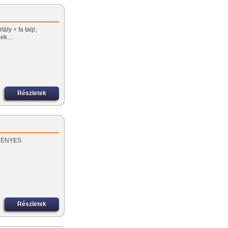
ály + fa talp;
őnek…
Részletek
EZMÉNYES
Részletek