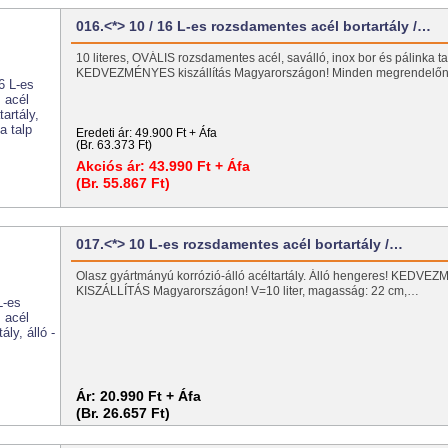
016.<*> 10 / 16 L-es rozsdamentes acél bortartály /…
10 literes, OVÁLIS rozsdamentes acél, saválló, inox bor és pálinka tart
KEDVEZMÉNYES kiszállítás Magyarországon! Minden megrendel
Eredeti ár:
49.900 Ft + Áfa
(Br. 63.373 Ft)
Akciós ár:
43.990 Ft + Áfa
(Br. 55.867 Ft)
017.<*> 10 L-es rozsdamentes acél bortartály /…
Olasz gyártmányú korrózió-álló acéltartály. Álló hengeres! KEDV
KISZÁLLÍTÁS Magyarországon! V=10 liter, magasság: 22 cm,…
Ár:
20.990 Ft + Áfa
(Br. 26.657 Ft)