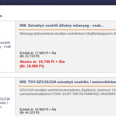
 m
008. Szivattyú vezérlő állvány műanyag - csak…
Műanyag tartószerkezet szivattyú vezérléshez! info@tartalygyar.h
Eredeti ár:
17.900 Ft + Áfa
(Br. 22.733 Ft)
Akciós ár:
15.740 Ft + Áfa
(Br. 19.990 Ft)
009. TGY-SZV-01/13A szivattyú vezérlés / motorvédele
SZV1/13A szivattyú vezérlés/motorvédelem; Egyfázisú, maximum 13
szennyvízszivattyúhoz! CSAK SAJÁT TARTÁLYAINKHOZ, AKNÁIN
Eredeti ár:
34.900 Ft + Áfa
(Br. 44.323 Ft)