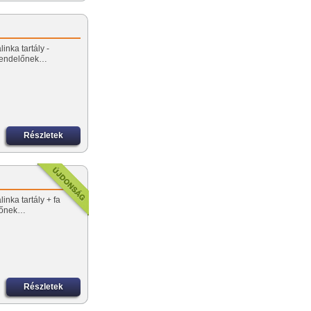
inka tartály -
rendelőnek…
Részletek
inka tartály + fa
előnek…
Részletek