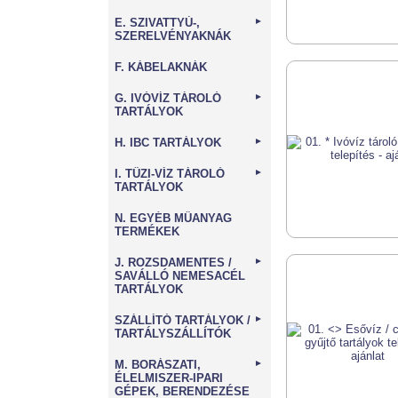
E. SZIVATTYÚ-,
►
SZERELVÉNYAKNÁK
F. KÁBELAKNÁK
G. IVÓVÍZ TÁROLÓ
►
TARTÁLYOK
H. IBC TARTÁLYOK
►
I. TŰZI-VÍZ TÁROLÓ
►
TARTÁLYOK
N. EGYÉB MŰANYAG
TERMÉKEK
J. ROZSDAMENTES /
►
SAVÁLLÓ NEMESACÉL
TARTÁLYOK
SZÁLLÍTÓ TARTÁLYOK /
►
TARTÁLYSZÁLLÍTÓK
M. BORÁSZATI,
►
ÉLELMISZER-IPARI
GÉPEK, BERENDEZÉSE