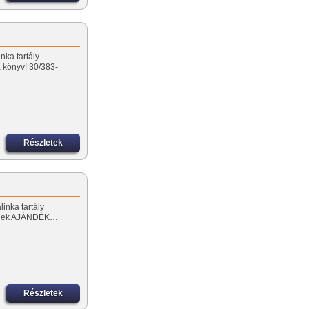
nka tartály
könyv! 30/383-
Részletek
linka tartály
őnek AJÁNDÉK…
Részletek