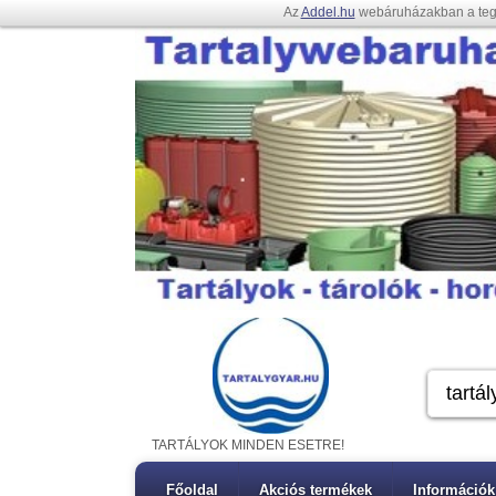
Az
Addel.hu
webáruházakban a te
TARTÁLYOK MINDEN ESETRE!
Főoldal
Akciós termékek
Információk