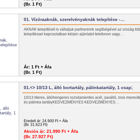
(Br. 1 Ft)
01. Vízóraaknák, szerelvényaknák telepítése -…
AKNÁK telepítését is vállaljuk partnereink segítségével az ország töb
telepítéssel kapcsolatban kérjen ajánlatot telefonon vagy…
Ár:
1 Ft + Áfa
(Br. 1 Ft)
01.<> 10/13 L, álló bortartály, pálinkatartály, 1 csap;
10/13 literes, állóhengeres rozsdamentes acél, saválló, inox merevíte
és pálinka tartályKEDVEZMÉNYES KEDVEZMÉNYES…
Eredeti ár:
24.900 Ft + Áfa
(Br. 31.623 Ft)
Akciós ár:
21.990 Ft + Áfa
(Br. 27.927 Ft)