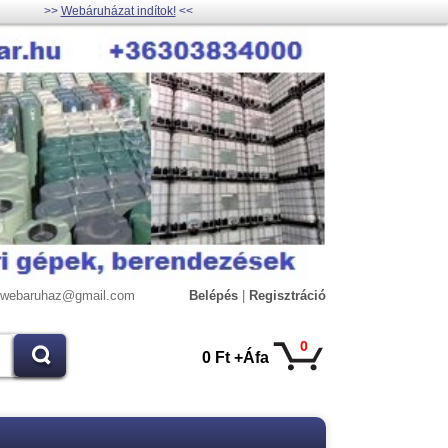
>>
Webáruházat indítok!
<<
lywebaruhaz@gmail.com
Belépés
|
Regisztráció
0
0 Ft +Áfa