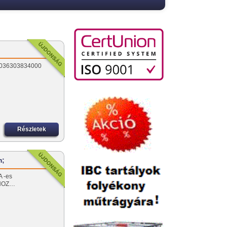
u 0036303834000
Részletek
m;
A -es
KHOZ…