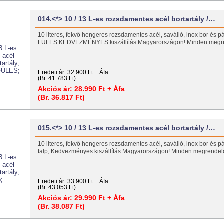
014.<*> 10 / 13 L-es rozsdamentes acél bortartály /…
10 literes, fekvő hengeres rozsdamentes acél, saválló, inox bor és pál
FÜLES KEDVEZMÉNYES kiszállítás Magyarországon! Minden meg
Eredeti ár:
32.900 Ft + Áfa
(Br. 41.783 Ft)
Akciós ár:
28.990 Ft + Áfa
(Br. 36.817 Ft)
015.<*> 10 / 13 L-es rozsdamentes acél bortartály /…
10 literes, fekvő hengeres rozsdamentes acél, saválló, inox bor és pál
talp; Kedvezményes kiszállítás Magyarországon! Minden megrend
Eredeti ár:
33.900 Ft + Áfa
(Br. 43.053 Ft)
Akciós ár:
29.990 Ft + Áfa
(Br. 38.087 Ft)