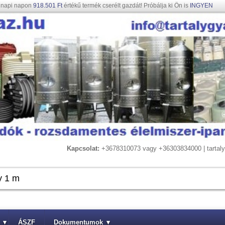
gnapi napon
918.501 Ft
értékű termék cserélt gazdát! Próbálja ki Ön is
INGYEN
Kapcsolat:
+3678310073 vagy +36303834000 | tarta
▾
ÁSZF
Dokumentumok
▾