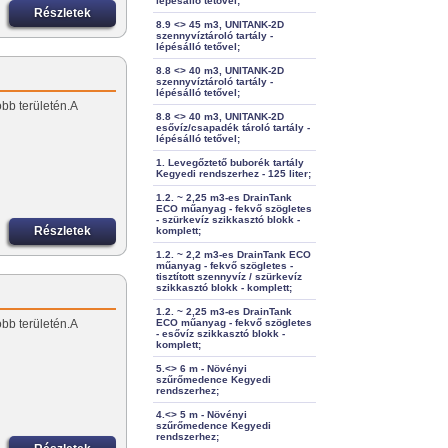
lépésálló tetővel;
Részletek
8.9 <> 45 m3, UNITANK-2D
szennyvíztároló tartály -
lépésálló tetővel;
8.8 <> 40 m3, UNITANK-2D
szennyvíztároló tartály -
lépésálló tetővel;
öbb területén.A
8.8 <> 40 m3, UNITANK-2D
esővíz/csapadék tároló tartály -
lépésálló tetővel;
1. Levegőztető buborék tartály
Kegyedi rendszerhez - 125 liter;
1.2. ~ 2,25 m3-es DrainTank
ECO műanyag - fekvő szögletes
- szürkevíz szikkasztó blokk -
Részletek
komplett;
1.2. ~ 2,2 m3-es DrainTank ECO
műanyag - fekvő szögletes -
tisztított szennyvíz / szürkevíz
szikkasztó blokk - komplett;
1.2. ~ 2,25 m3-es DrainTank
öbb területén.A
ECO műanyag - fekvő szögletes
- esővíz szikkasztó blokk -
komplett;
5.<> 6 m - Növényi
szűrőmedence Kegyedi
rendszerhez;
4.<> 5 m - Növényi
szűrőmedence Kegyedi
rendszerhez;