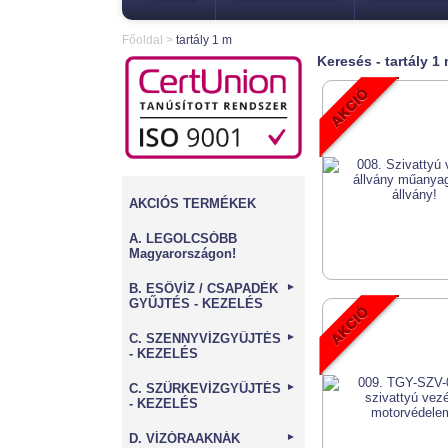
Főoldal
>
tartály 1 m
Keresés - tartály 1
AKCIÓS TERMÉKEK
A. LEGOLCSÓBB
Magyarországon!
B. ESŐVÍZ / CSAPADÉK
►
GYŰJTÉS - KEZELÉS
C. SZENNYVÍZGYŰJTÉS
►
- KEZELÉS
C. SZÜRKEVÍZGYŰJTÉS
►
- KEZELÉS
D. VÍZÓRAAKNÁK
►