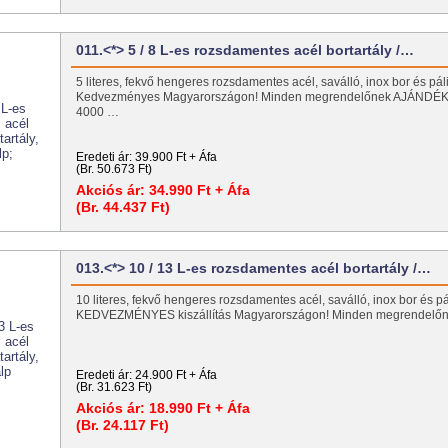
011.<*> 5 / 8 L-es rozsdamentes acél bortartály /…
5 literes, fekvő hengeres rozsdamentes acél, saválló, inox bor és páli
Kedvezményes Magyarországon! Minden megrendelőnek AJÁNDÉK 
4000 …
Eredeti ár:
39.900 Ft + Áfa
(Br. 50.673 Ft)
Akciós ár:
34.990 Ft + Áfa
(Br. 44.437 Ft)
013.<*> 10 / 13 L-es rozsdamentes acél bortartály /…
10 literes, fekvő hengeres rozsdamentes acél, saválló, inox bor és pá
KEDVEZMÉNYES kiszállítás Magyarországon! Minden megrendel
Eredeti ár:
24.900 Ft + Áfa
(Br. 31.623 Ft)
Akciós ár:
18.990 Ft + Áfa
(Br. 24.117 Ft)