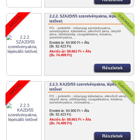
2.2.2. SZA2D/55 szerelvényakna, lépésálló
tetővel;
PO. - poliolefin - műanyag szerelvényakna,
szivattyúakna, kábelakna, ellenőrző akna, ülepítő
akna, előtéttartály, csurgalékakna, kútakna,
szerelvényakna,…
Eredeti ár:
64.900 Ft + Áfa
(Br. 82.423 Ft)
Akciós ár:
58.661 Ft + Áfa
(Br. 74.499 Ft)
Részletek
2.2.3. KA2D/55 szerelvényakna, lépésálló
tetővel
PO. - poliolefin - műanyag kábelakna, ellenőrző akna,
ülepítő akna, előtéttartály, csurgalékakna, kútakna,
szerelvényakna, vízóraakna,…
Eredeti ár:
64.900 Ft + Áfa
(Br. 82.423 Ft)
Akciós ár:
58.661 Ft + Áfa
(Br. 74.499 Ft)
Részletek