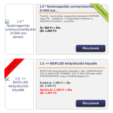
1.0 * Nyakmagasítás szennyvíztartályokhoz
D=600 mm…
Tisztító - búvónyílás magasítás bármelyik UNITANK
vagy PE. tartályhoz. A magasítást érdemes a
telepítést követően, a pontos …
Ár:
850 Ft + Áfa
(Br. 1.080 Ft)
Részletek
1.0. <> BIOFLUID lefolyótisztító folyadék
BIOFLUID lefolyótisztító folyadék 1 liter. ÚJDONSÁG!!!
100 % MAGYAR TERMÉK! 100 % BIO! Bővebb infók:
0036303834000 vagy info@tartalygyar.hu
Eredeti ár:
1.890 Ft + Áfa
(Br. 2.400 Ft)
Akciós ár:
1.100 Ft + Áfa
(Br. 1.397 Ft)
Részletek