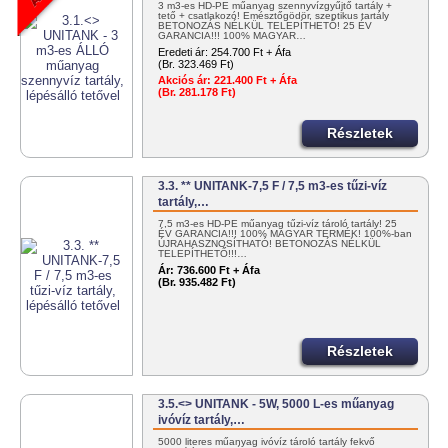
3 m3-es HD-PE műanyag szennyvízgyűjtő tartály +
tető + csatlakozó! Emésztőgödör, szeptikus tartály
BETONOZÁS NÉLKÜL TELEPÍTHETŐ! 25 ÉV
GARANCIA!!! 100% MAGYAR…
Eredeti ár:
254.700 Ft + Áfa
(Br. 323.469 Ft)
Akciós ár:
221.400 Ft + Áfa
(Br. 281.178 Ft)
Részletek
3.3. ** UNITANK-7,5 F / 7,5 m3-es tűzi-víz
tartály,…
7,5 m3-es HD-PE műanyag tűzi-víz tároló tartály! 25
ÉV GARANCIA!!! 100% MAGYAR TERMÉK! 100%-ban
ÚJRAHASZNOSÍTHATÓ! BETONOZÁS NÉLKÜL
TELEPÍTHETŐ!!!…
Ár:
736.600 Ft + Áfa
(Br. 935.482 Ft)
Részletek
3.5.<> UNITANK - 5W, 5000 L-es műanyag
ivóvíz tartály,…
5000 literes műanyag ivóvíz tároló tartály fekvő