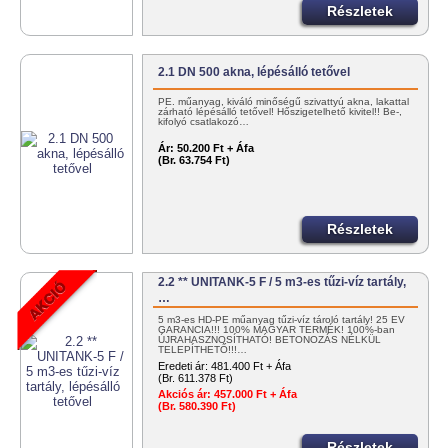
Részletek
2.1 DN 500 akna, lépésálló tetővel
PE. műanyag, kiváló minőségű szivattyú akna, lakattal
zárható lépésálló tetővel! Hőszigetelhető kivitel!! Be-,
kifolyó csatlakozó…
Ár:
50.200 Ft + Áfa
(Br. 63.754 Ft)
Részletek
2.2 ** UNITANK-5 F / 5 m3-es tűzi-víz tartály,
…
5 m3-es HD-PE műanyag tűzi-víz tároló tartály! 25 ÉV
GARANCIA!!! 100% MAGYAR TERMÉK! 100%-ban
ÚJRAHASZNOSÍTHATÓ! BETONOZÁS NÉLKÜL
TELEPÍTHETŐ!!!…
Eredeti ár:
481.400 Ft + Áfa
(Br. 611.378 Ft)
Akciós ár:
457.000 Ft + Áfa
(Br. 580.390 Ft)
Részletek