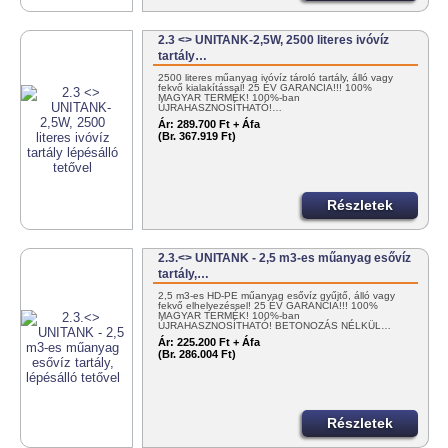
2.3 <> UNITANK-2,5W, 2500 literes ivóvíz
tartály…
2500 literes műanyag ivóvíz tároló tartály, álló vagy
fekvő kialakítással! 25 ÉV GARANCIA!!! 100%
MAGYAR TERMÉK! 100%-ban
ÚJRAHASZNOSÍTHATÓ!…
Ár:
289.700 Ft + Áfa
(Br. 367.919 Ft)
Részletek
2.3.<> UNITANK - 2,5 m3-es műanyag esővíz
tartály,…
2,5 m3-es HD-PE műanyag esővíz gyűjtő, álló vagy
fekvő elhelyezéssel! 25 ÉV GARANCIA!!! 100%
MAGYAR TERMÉK! 100%-ban
ÚJRAHASZNOSÍTHATÓ! BETONOZÁS NÉLKÜL…
Ár:
225.200 Ft + Áfa
(Br. 286.004 Ft)
Részletek