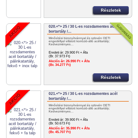
Részletek
020.<*> 25 / 30 L-es rozsdamentes acél
bortartály /…
Minősítési bizonyítvánnyal és szlovén OÉTI
engedéllyel ellátott korrózió-álló acéltartály;
Kedvezményes…
Eredeti ár:
29.900 Ft + Áfa
(Br. 37.973 Ft)
Akciós ár:
26.990 Ft + Áfa
(Br. 34.277 Ft)
Részletek
021.<*> 25 / 30 L-es rozsdamentes acél
bortartály /…
Minősítési bizonyítvánnyal és szlovén OÉTI
engedéllyel ellátott korrózió-álló acéltartály;
Kedvezményes…
Eredeti ár:
39.900 Ft + Áfa
(Br. 50.673 Ft)
Akciós ár:
35.990 Ft + Áfa
(Br. 45.707 Ft)