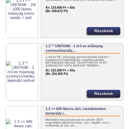
Ár:
133.600 Ft + Áfa
(Br. 169.672 Ft)
Részletek
1.3 ** UNITANK - 1 m3-es műanyag
szennyvíztartály,…
1 m3-es PE. műanyag szennyvíztartály tetővel +
csatlakozó! Emésztőgödör, szeptikus tartály!
BETONOZÁS NÉLKÜL TELEPÍTHETŐ! 25 ÉV
GARANCIA!!! 100% MAGYAR TERMÉK!…
Ár:
121.500 Ft + Áfa
(Br. 154.305 Ft)
Részletek
1.3 <> 600 literes zárt, rozsdamentes
bortartály /…
Minősítési bizonyítvánnyal és szlovén OÉTI
engedéllyel ellátott korrózió-, sav-, lúgálló ( inox )
acéltartály, pl.:bor, sör,…