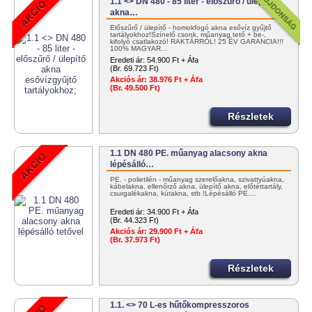
1.1 <> DN 480 - 85 liter - előszűrő / ülepítő
akna…
Előszűrő / ülepítő - homokfogó akna esővíz gyűjtő
tartályokhoz!Színelő csonk, műanyag tető + be-,
kifolyó csatlakozó! RAKTÁRRÓL! 25 ÉV GARANCIA!!!
100% MAGYAR…
Eredeti ár:
54.900 Ft + Áfa
(Br. 69.723 Ft)
Akciós ár:
38.976 Ft + Áfa
(Br. 49.500 Ft)
Részletek
1.1 DN 480 PE. műanyag alacsony akna
lépésálló…
PE. - polietilén - műanyag szerelőakna, szivattyúakna,
kábelakna, ellenőrző akna, ülepítő akna, előtéttartály,
csurgalékakna, kútakna, stb.!Lépésálló PE.…
Eredeti ár:
34.900 Ft + Áfa
(Br. 44.323 Ft)
Akciós ár:
29.900 Ft + Áfa
(Br. 37.973 Ft)
Részletek
1.1. <> 70 L-es hűtőkompresszoros