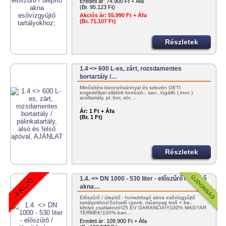
Eredeti ár:
74.900 Ft + Áfa
(Br. 95.123 Ft)
Akciós ár:
55.990 Ft + Áfa
(Br. 71.107 Ft)
Részletek
1.4 <> 600 L-es, zárt, rozsdamentes
bortartály /…
Minősítési bizonyítvánnyal és szlovén OÉTI
engedéllyel ellátott korrózió-, sav-, lúgálló ( inox )
acéltartály, pl.:bor, sör,…
Ár:
1 Ft + Áfa
(Br. 1 Ft)
Részletek
1.4. <> DN 1000 - 530 liter - előszűrő / ülepítő
akna…
Előszűrő / ülepítő - homokfogó akna esővízgyűjtő
tartályokhoz!Színelő csonk, műanyag tető + be-,
kifolyó csatlakozó!25 ÉV GARANCIA!!!100% MAGYAR
TERMÉK!100%-ban…
Eredeti ár:
109.900 Ft + Áfa