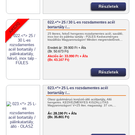
Részletek
022.<*> 25 / 30 L-es rozsdamentes acél
bortartály /…
25 literes, fekvő hengeres rozsdamentes acél, saválló,
inox bor és pálinka tartály - FÜLES Kedvezményes
kiszállítás Magyarországon! Minden megrendelőnek…
Eredeti ár:
39.900 Ft + Áfa
(Br. 50.673 Ft)
Akciós ár:
33.990 Ft + Áfa
(Br. 43.167 Ft)
Részletek
023.<*> 25 L-es rozsdamentes acél
bortartály /…
Olasz gyártmányú korrózió-álló acéltartály. Álló
hengeres. KEDVEZMÉNYES KISZÁLLÍTÁS
Magyarországon! V=25 liter, magasság: 37 cm,…
Ár:
28.190 Ft + Áfa
(Br. 35.801 Ft)