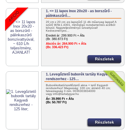
1. <> 11 lapos Inox 20x20 - as borszűrő -
pálinkaszűrő…
20 cm x 20 cm -es lapszűrő 11 db műanyag lappal! A
szűrő W.Nr.1.4301. minőségű rozsdamentes acélból
készül. Nagyteljesítményű szivattyúval!
Kedvezményes…
Eredeti ár:
299.900 Ft + Áfa
(Br. 380.873 Ft)
Akciós ár:
264.900 Ft + Áfa
(Br. 336.423 Ft)
Részletek
1. Levegőztető buborék tartály Kegyedi
rendszerhez - 125…
Buborékoltató/szellőztető akna + tető Kegyedi
rendszerhez! Magasság: 100 cm; átmérő 40 cm;
falvastagság 3 mm. 0036303834000
vagy info@tartalygyar.hu
Ár:
39.990 Ft + Áfa
(Br. 50.787 Ft)
Részletek