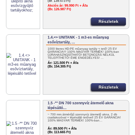
(Br. 139.573 Ft)
Akciós ár:
99.990 Ft + Áfa
(Br. 126.987 Ft)
Részletek
1.4.<> UNITANK - 1 m3-es műanyag
esővíztartály, …
1000 literes HD-PE műanyag tartály + tető! 25 ÉV
GARANCIA!!! 100% MAGYAR TERMÉK! 100%-ban
ÚJRAHASZNOSÍTHATÓ! BETONOZÁS NÉLKÜL
TELEPÍTHETŐ! ÉME ENGEDÉLYES! …
Ár:
121.500 Ft + Áfa
(Br. 154.305 Ft)
Részletek
1.5 -** DN 700 szennyvíz átemelő akna
lépésálló…
~ 700 mm átmérőjű szennyvíz átemelő akna, 2 db
csatlakozóval + lépésálló tetővel! 25 ÉV GARANCIA!
100% MAGYAR TERMÉK! 100%-ban…
Ár:
89.500 Ft + Áfa
(Br. 113.665 Ft)