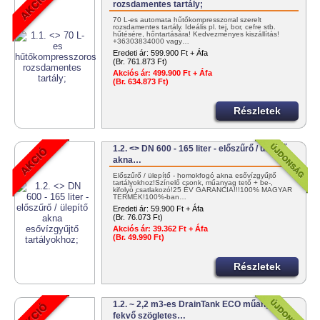
rozsdamentes tartály;
70 L-es automata hűtőkompresszorral szerelt
rozsdamentes tartály. Ideális pl. tej, bor, cefre stb.
hűtésére, hőntartására! Kedvezményes kiszállítás!
+36303834000 vagy…
Eredeti ár:
599.900 Ft + Áfa
(Br. 761.873 Ft)
Akciós ár:
499.900 Ft + Áfa
(Br. 634.873 Ft)
Részletek
1.2. <> DN 600 - 165 liter - előszűrő / ülepítő
akna…
Előszűrő / ülepítő - homokfogó akna esővízgyűjtő
tartályokhoz!Színelő csonk, műanyag tető + be-,
kifolyó csatlakozó!25 ÉV GARANCIA!!!100% MAGYAR
TERMÉK!100%-ban…
Eredeti ár:
59.900 Ft + Áfa
(Br. 76.073 Ft)
Akciós ár:
39.362 Ft + Áfa
(Br. 49.990 Ft)
Részletek
1.2. ~ 2,2 m3-es DrainTank ECO műanyag -
fekvő szögletes…