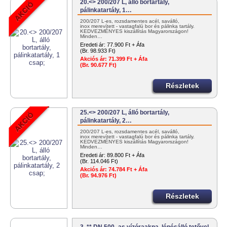
20.<> 200/207 L, álló bortartály,
pálinkatartály, 1…
200/207 L-es, rozsdamentes acél, saválló,
inox merevített - vastagfalú bor és pálinka tartály.
KEDVEZMÉNYES kiszállítás Magyarországon!
Minden…
Eredeti ár:
77.900 Ft + Áfa
(Br. 98.933 Ft)
Akciós ár:
71.399 Ft + Áfa
(Br. 90.677 Ft)
Részletek
25.<> 200/207 L, álló bortartály,
pálinkatartály, 2…
200/207 L-es, rozsdamentes acél, saválló,
inox merevített - vastagfalú bor és pálinka tartály.
KEDVEZMÉNYES kiszállítás Magyarországon!
Minden…
Eredeti ár:
89.800 Ft + Áfa
(Br. 114.046 Ft)
Akciós ár:
74.784 Ft + Áfa
(Br. 94.976 Ft)
Részletek