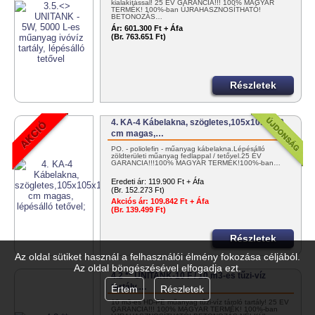
kialakítással! 25 ÉV GARANCIA!!! 100% MAGYAR
TERMÉK! 100%-ban ÚJRAHASZNOSÍTHATÓ!
BETONOZÁS…
Ár:
601.300 Ft + Áfa
(Br. 763.651 Ft)
Részletek
4. KA-4 Kábelakna, szögletes,105x105x110
cm magas,…
PO. - poliolefin - műanyag kábelakna.Lépésálló
zöldterületi műanyag fedlappal / tetővel.25 ÉV
GARANCIA!!!100% MAGYAR TERMÉK!100%-ban…
Eredeti ár:
119.900 Ft + Áfa
(Br. 152.273 Ft)
Akciós ár:
109.842 Ft + Áfa
(Br. 139.499 Ft)
Részletek
Az oldal sütiket használ a felhasználói élmény fokozása céljából.
Az oldal böngészésével elfogadja ezt.
4.2 ** UNITANK-10 F / 10 m3-es tűzi-víz
tartály,…
Értem
Részletek
10 m3-es HD-PE műanyag tűzi-víz tároló tartály! 25 ÉV
GARANCIA!!! 100% MAGYAR TERMÉK! 100%-ban