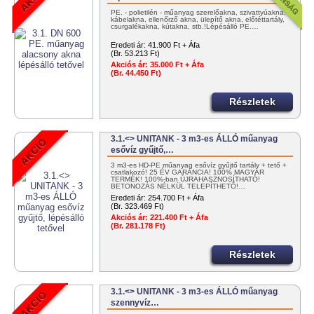
PE. - polietilén - műanyag szerelőakna, szivattyúakna,
kábelakna, ellenőrző akna, ülepítő akna, előtéttartály,
csurgalékakna, kútakna, stb.!Lépésálló PE.…
Eredeti ár:
41.900 Ft + Áfa
(Br. 53.213 Ft)
Akciós ár:
35.000 Ft + Áfa
(Br. 44.450 Ft)
Részletek
3.1.<> UNITANK - 3 m3-es ÁLLÓ műanyag
esővíz gyűjtő,…
3 m3-es HD-PE műanyag esővíz gyűjtő tartály + tető +
csatlakozó! 25 ÉV GARANCIA! 100% MAGYAR
TERMÉK! 100%-ban ÚJRAHASZNOSÍTHATÓ!
BETONOZÁS NÉLKÜL TELEPÍTHETŐ!…
Eredeti ár:
254.700 Ft + Áfa
(Br. 323.469 Ft)
Akciós ár:
221.400 Ft + Áfa
(Br. 281.178 Ft)
Részletek
3.1.<> UNITANK - 3 m3-es ÁLLÓ műanyag
szennyvíz…