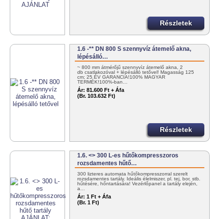
Részletek
1.6 -** DN 800 S szennyvíz átemelő akna,
lépésálló…
~ 800 mm átmérőjű szennyvíz átemelő akna, 2
db csatlakozóval + lépésálló tetővel! Magasság 125
cm; 25 ÉV GARANCIA!100% MAGYAR
TERMÉK!100%-ban…
Ár:
81.600 Ft + Áfa
(Br. 103.632 Ft)
Részletek
1.6. <> 300 L-es hűtőkompresszoros
rozsdamentes hűtő…
300 lizteres automata hűtőkompresszorral szerelt
rozsdamentes tartály. Ideális élelmiszer, pl. tej, bor, stb.
hűtésére, hőntartására! Vezérlőpanel a tartály elején,
a…
Ár:
1 Ft + Áfa
(Br. 1 Ft)