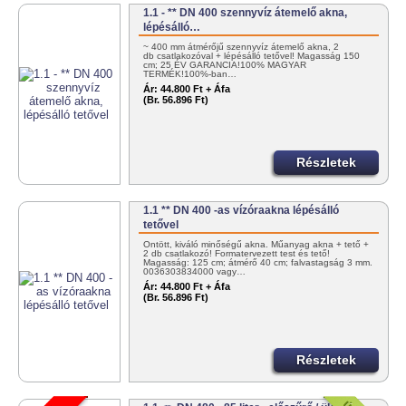
1.1 - ** DN 400 szennyvíz átemelő akna,
lépésálló…
~ 400 mm átmérőjű szennyvíz átemelő akna, 2
db csatlakozóval + lépésálló tetővel! Magasság 150
cm; 25 ÉV GARANCIA!100% MAGYAR
TERMÉK!100%-ban…
Ár:
44.800 Ft + Áfa
(Br. 56.896 Ft)
Részletek
1.1 ** DN 400 -as vízóraakna lépésálló
tetővel
Öntött, kiváló minőségű akna. Műanyag akna + tető +
2 db csatlakozó! Formatervezett test és tető!
Magasság: 125 cm; átmérő 40 cm; falvastagság 3 mm.
0036303834000 vagy…
Ár:
44.800 Ft + Áfa
(Br. 56.896 Ft)
Részletek