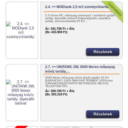
2.4. <> MODtank 2,5 m3 szennyvíztartály;
2,5 m3-es PE. műanyag szennyvíz / szürkevíz gyűjtő
tartály, lépésálló tetővel! Emésztőgödör, szeptikus
tartály, szennyvíztartály;25 ÉV…
Ár:
341.700 Ft + Áfa
(Br. 433.959 Ft)
Részletek
2.7. <> UNITANK-3W, 3000 literes műanyag
ivóvíz tartály,…
3000 literes műanyag ivóvíz tároló tartály! 25 ÉV
GARANCIA!!! 100% MAGYAR TERMÉK! 100%-ban
ÚJRAHASZNOSÍTHATÓ! BETONOZÁS NÉLKÜL
TELEPÍTHETŐ!!! …
Ár:
309.700 Ft + Áfa
(Br. 393.319 Ft)
Részletek