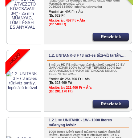
faláttöréséhez Menetes műanyag összekötő idom
Maximális nyomás: 10bar
0036303834000 info@tartalygyar.hu
Eredeti ár:
495 Ft + Áfa
(Br. 629 Ft)
Akciós ár:
457 Ft + Áfa
(Br. 580 Ft)
Részletek
1.2. UNITANK-3 F / 3 m3-es tűzi-víz tartály,…
3 m3-es HD-PE műanyag tűzi-víz tároló tartály! 25 ÉV
GARANCIA!!! 100% MAGYAR TERMÉK! 100%-ban
ÚJRAHASZNOSÍTHATÓ! BETONOZÁS NÉLKÜL
TELEPÍTHETŐ!!!…
Eredeti ár:
254.700 Ft + Áfa
(Br. 323.469 Ft)
Akciós ár:
221.400 Ft + Áfa
(Br. 281.178 Ft)
Részletek
1.2.1 <> UNITANK - 1W - 1000 literes
műanyag ivóvíz…
1000 literes ivóvíz tároló műanyag tartály lépésálló
tetővel, földalatti vagy föld feletti kivitelben. 25 ÉV
GARANCIA!!! 100% MAGYAR TERMÉK! 100%-ban…