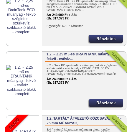
~ 2250 literes PE. és PO.-poliolefin műanyag fekvő
szögletes szürkevíz szikkasztó tartály - KOMPLETT!
50 ÉV ALAPANYAG GARANCIA!MAGYAR
GYÁRTMÁNY!100%-BAN…
Ár:
249.900 Ft + Áfa
(Br. 317.373 Ft)
Egységár: 67 Ft +Áfa/liter
Részletek
1.2. ~ 2,25 m3-es DRAINTANK műanyag -
fekvő - esővíz…
~ 2 m3-es PO.-poliolefin - műanyag fekvő szögletes
esővíz szikkasztó tartály - KOMPLETT! 50 ÉV
ALAPANYAG GARANCIA!MAGYAR
GYÁRTMÁNY!100%-BAN ÚJRAHASZNOSÍTHATÓ!
EGYSZERŰEN…
Ár:
249.900 Ft + Áfa
(Br. 317.373 Ft)
Részletek
1.2. TARTÁLY ÁTVEZETŐ KÖZCSAVAR 3/4" -
25 mm MŰANYAG,…
3/4 " méretű közcsavar, műanyag akna, tartály