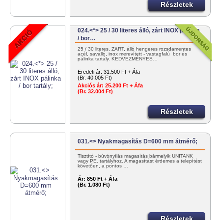
Részletek
024.<*> 25 / 30 literes álló, zárt INOX pálinka
/ bor…
25 / 30 literes, ZÁRT, álló hengeres rozsdamentes
acél, saválló, inox merevített - vastagfalú bor és
pálinka tartály. KEDVEZMÉNYES…
Eredeti ár:
31.500 Ft + Áfa
(Br. 40.005 Ft)
Akciós ár:
25.200 Ft + Áfa
(Br. 32.004 Ft)
Részletek
031.<> Nyakmagasítás D=600 mm átmérő;
Tisztító - búvónyílás magasítás bármelyik UNITANK
vagy PE. tartályhoz. A magasítást érdemes a telepítést
követően, a pontos …
Ár:
850 Ft + Áfa
(Br. 1.080 Ft)
Részletek