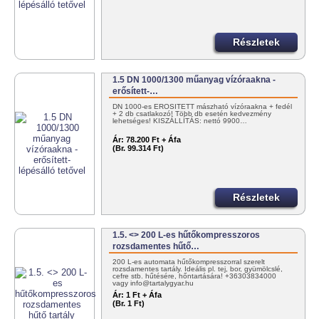
Részletek
1.5 DN 1000/1300 műanyag vízóraakna -
erősített-…
DN 1000-es ERŐSÍTETT mászható vízóraakna + fedél
+ 2 db csatlakozó! Több db esetén kedvezmény
lehetséges! KISZÁLLÍTÁS: nettó 9900…
Ár:
78.200 Ft + Áfa
(Br. 99.314 Ft)
Részletek
1.5. <> 200 L-es hűtőkompresszoros
rozsdamentes hűtő…
200 L-es automata hűtőkompresszorral szerelt
rozsdamentes tartály. Ideális pl. tej, bor, gyümölcslé,
cefre stb. hűtésére, hőntartására! +36303834000
vagy info@tartalygyar.hu
Ár:
1 Ft + Áfa
(Br. 1 Ft)