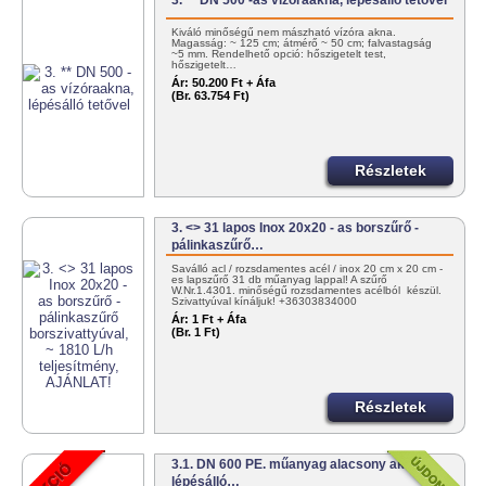
3. ** DN 500 -as vízóraakna, lépésálló tetővel
Kiváló minőségű nem mászható vízóra akna.
Magasság: ~ 125 cm; átmérő ~ 50 cm; falvastagság
~5 mm. Rendelhető opció: hőszigetelt test,
hőszigetelt…
Ár:
50.200 Ft + Áfa
(Br. 63.754 Ft)
Részletek
3. <> 31 lapos Inox 20x20 - as borszűrő -
pálinkaszűrő…
Saválló acl / rozsdamentes acél / inox 20 cm x 20 cm -
es lapszűrő 31 db műanyag lappal! A szűrő
W.Nr.1.4301. minőségű rozsdamentes acélból készül.
Szivattyúval kínáljuk! +36303834000
info@tartalygyar.hu
Ár:
1 Ft + Áfa
(Br. 1 Ft)
Részletek
3.1. DN 600 PE. műanyag alacsony akna
lépésálló…