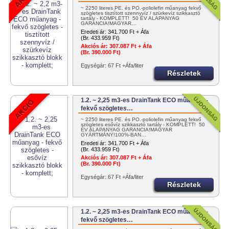
~ 2250 literes PE. és PO.-poliolefin műanyag fekvő
szögletes tisztított szennyvíz / szürkevíz szikkasztó
tartály - KOMPLETT! 50 ÉV ALAPANYAG
GARANCIA!MAGYAR…
Eredeti ár:
341.700 Ft + Áfa
(Br. 433.959 Ft)
Akciós ár:
307.087 Ft + Áfa
(Br. 390.000 Ft)
Egységár: 67 Ft +Áfa/liter
Részletek
1.2. ~ 2,25 m3-es DrainTank ECO műanyag -
fekvő szögletes…
~ 2250 literes PE. és PO.-poliolefin műanyag fekvő
szögletes esővíz szikkasztó tartály - KOMPLETT! 50
ÉV ALAPANYAG GARANCIA!MAGYAR
GYÁRTMÁNY!100%-BAN…
Eredeti ár:
341.700 Ft + Áfa
(Br. 433.959 Ft)
Akciós ár:
307.087 Ft + Áfa
(Br. 390.000 Ft)
Egységár: 67 Ft +Áfa/liter
Részletek
1.2. ~ 2,25 m3-es DrainTank ECO műanyag -
fekvő szögletes…