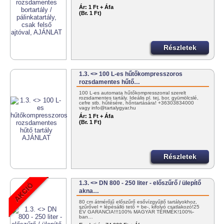
Ár:
1 Ft + Áfa
(Br. 1 Ft)
Részletek
1.3. <> 100 L-es hűtőkompresszoros
rozsdamentes hűtő…
100 L-es automata hűtőkompresszorral szerelt
rozsdamentes tartály. Ideális pl. tej, bor, gyümölcslé,
cefre stb. hűtésére, hőntartására! +36303834000
vagy info@tartalygyar.hu
Ár:
1 Ft + Áfa
(Br. 1 Ft)
Részletek
1.3. <> DN 800 - 250 liter - előszűrő / ülepítő
akna…
80 cm átmérőjű előszűrő esővízgyűjtő tartályokhoz,
szűrővel + lépésálló tető + be-, kifolyó csatlakozó!25
ÉV GARANCIA!!!100% MAGYAR TERMÉK!100%-
ban…