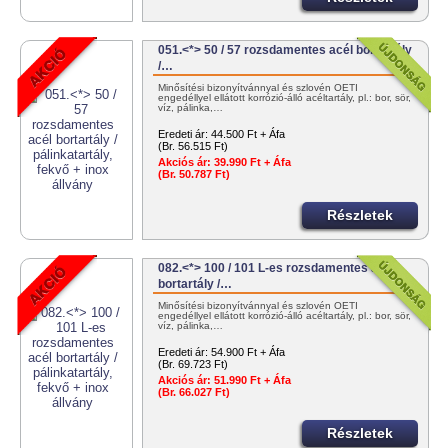
051.<*> 50 / 57 rozsdamentes acél bortartály
/…
Minősítési bizonyítvánnyal és szlovén OÉTI
engedéllyel ellátott korrózió-álló acéltartály, pl.: bor, sör,
víz, pálinka,…
Eredeti ár:
44.500 Ft + Áfa
(Br. 56.515 Ft)
Akciós ár:
39.990 Ft + Áfa
(Br. 50.787 Ft)
Részletek
082.<*> 100 / 101 L-es rozsdamentes acél
bortartály /…
Minősítési bizonyítvánnyal és szlovén OÉTI
engedéllyel ellátott korrózió-álló acéltartály, pl.: bor, sör,
víz, pálinka,…
Eredeti ár:
54.900 Ft + Áfa
(Br. 69.723 Ft)
Akciós ár:
51.990 Ft + Áfa
(Br. 66.027 Ft)
Részletek