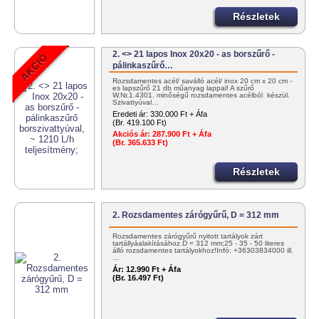
Részletek
2. <> 21 lapos Inox 20x20 - as borszűrő -
pálinkaszűrő…
Rozsdamentes acél/ saválló acél/ inox 20 cm x 20 cm -
es lapszűrő 21 db műanyag lappal! A szűrő
W.Nr.1.4301. minőségű rozsdamentes acélból készül.
Szivattyúval…
Eredeti ár:
330.000 Ft + Áfa
(Br. 419.100 Ft)
Akciós ár:
287.900 Ft + Áfa
(Br. 365.633 Ft)
Részletek
2. Rozsdamentes zárógyűrű, D = 312 mm
Rozsdamentes zárógyűrű nyitott tartályok zárt
tartállyáalakításához.D = 312 mm;25 - 35 - 50 literes
álló rozsdamentes tartályokhoz!Infó: +36303834000 ill.
…
Ár:
12.990 Ft + Áfa
(Br. 16.497 Ft)