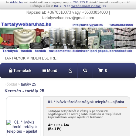
Az
Addel.hu
webáruházakban a tegnapi napon
266.255 Ft
értékű termék cserélt gazdát!
Próbálja ki Ön is
INGYEN
>>
Webáruházat indítok!
<<
Kapcsolat:
+3678310073 vagy +36303834000 |
tartalywebaruhaz@gmail.com
TARTÁLYOK MINDEN ESETRE!
Termékek
Menü
0
Főoldal
>
tartály 25
Keresés - tartály 25
01. * Ivóvíz tároló tartályok telepítés - ajánlat
Tartályok telepítését is vállaljuk partnereink
segítségével az ország több területén.A telepítéssel
kapcsolatban kérjen ajánlatot telefonon…
Ár:
1 Ft + Áfa
(Br. 1 Ft)