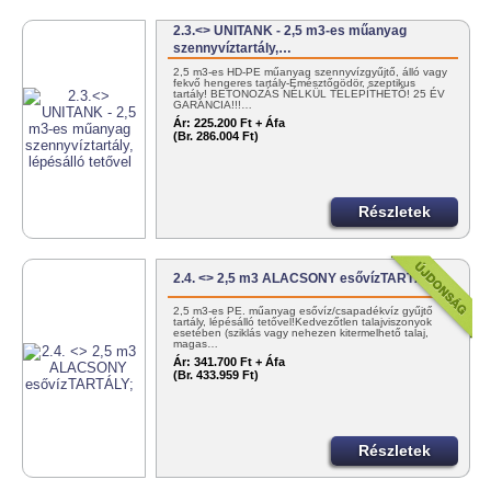
2.3.<> UNITANK - 2,5 m3-es műanyag
szennyvíztartály,…
2,5 m3-es HD-PE műanyag szennyvízgyűjtő, álló vagy
fekvő hengeres tartály-Emésztőgödör, szeptikus
tartály! BETONOZÁS NÉLKÜL TELEPÍTHETŐ! 25 ÉV
GARANCIA!!!…
Ár:
225.200 Ft + Áfa
(Br. 286.004 Ft)
Részletek
2.4. <> 2,5 m3 ALACSONY esővízTARTÁLY;
2,5 m3-es PE. műanyag esővíz/csapadékvíz gyűjtő
tartály, lépésálló tetővel!Kedvezőtlen talajviszonyok
esetében (sziklás vagy nehezen kitermelhető talaj,
magas…
Ár:
341.700 Ft + Áfa
(Br. 433.959 Ft)
Részletek