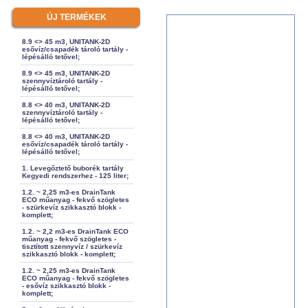
ÚJ TERMÉKEK
8.9 <> 45 m3, UNITANK-2D
esővíz/csapadék tároló tartály -
lépésálló tetővel;
8.9 <> 45 m3, UNITANK-2D
szennyvíztároló tartály -
lépésálló tetővel;
8.8 <> 40 m3, UNITANK-2D
szennyvíztároló tartály -
lépésálló tetővel;
8.8 <> 40 m3, UNITANK-2D
esővíz/csapadék tároló tartály -
lépésálló tetővel;
1. Levegőztető buborék tartály
Kegyedi rendszerhez - 125 liter;
1.2. ~ 2,25 m3-es DrainTank
ECO műanyag - fekvő szögletes
- szürkevíz szikkasztó blokk -
komplett;
1.2. ~ 2,2 m3-es DrainTank ECO
műanyag - fekvő szögletes -
tisztított szennyvíz / szürkevíz
szikkasztó blokk - komplett;
1.2. ~ 2,25 m3-es DrainTank
ECO műanyag - fekvő szögletes
- esővíz szikkasztó blokk -
komplett;