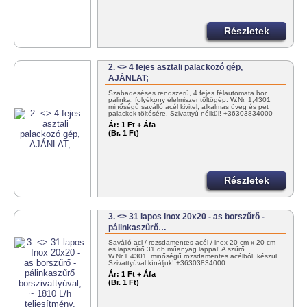
Részletek
2. <> 4 fejes asztali palackozó gép,
AJÁNLAT;
Szabadeséses rendszerű, 4 fejes félautomata bor,
pálinka, folyékony élelmiszer töltőgép. W.Nr. 1,4301
minőségű saválló acél kivitel, alkalmas üveg és pet
palackok töltésére. Szivattyú nélkül! +36303834000
vagy…
Ár:
1 Ft + Áfa
(Br. 1 Ft)
Részletek
3. <> 31 lapos Inox 20x20 - as borszűrő -
pálinkaszűrő…
Saválló acl / rozsdamentes acél / inox 20 cm x 20 cm -
es lapszűrő 31 db műanyag lappal! A szűrő
W.Nr.1.4301. minőségű rozsdamentes acélból készül.
Szivattyúval kínáljuk! +36303834000
info@tartalygyar.hu
Ár:
1 Ft + Áfa
(Br. 1 Ft)