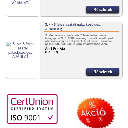
Részletek
3. <> 6 fejes asztali palackozó gép,
AJÁNLAT;
Szabadeséses rendszerű, 6 fejes félautomata
töltőgép. W.Nr. 1,4301 minőségű saválló acél kivitel,
alkalmas üveg és pet palackok töltésére. Szivattyú
nélkül! +36303834000 vagy info@tartalygyar.hu
Ár:
1 Ft + Áfa
(Br. 1 Ft)
Részletek