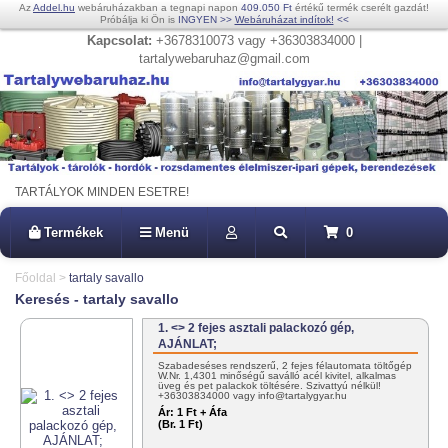
Az
Addel.hu
webáruházakban a tegnapi napon
409.050 Ft
értékű termék cserélt gazdát!
Próbálja ki Ön is
INGYEN
>>
Webáruházat indítok!
<<
Kapcsolat:
+3678310073 vagy +36303834000 |
tartalywebaruhaz@gmail.com
TARTÁLYOK MINDEN ESETRE!
Termékek
Menü
0
Főoldal
>
tartaly savallo
Keresés - tartaly savallo
1. <> 2 fejes asztali palackozó gép,
AJÁNLAT;
Szabadeséses rendszerű, 2 fejes félautomata töltőgép
W.Nr. 1,4301 minőségű saválló acél kivitel, alkalmas
üveg és pet palackok töltésére. Szivattyú nélkül!
+36303834000 vagy info@tartalygyar.hu
Ár:
1 Ft + Áfa
(Br. 1 Ft)