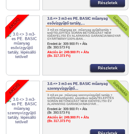
Részletek
3.0.<> 3 m3-es PE. BASIC műanyag
esővízgyűjtő tartály,…
3 m3-es műanyag pe. műanyag gyűjtőtartály +
tető!TELEPÍTÉS SORÁN BETONOZÁST NEM
IGÉNYEL!!50 ÉV ALAPANYAG GARANCIA!MAGYAR
GYÁRTMÁNY!100%-BAN…
Eredeti ár:
309.900 Ft + Áfa
(Br. 393.573 Ft)
Akciós ár:
249.900 Ft + Áfa
(Br. 317.373 Ft)
Részletek
3.0.<> 3 m3-es PE. BASIC műanyag
szennyvízgyűjtő…
3 m3-es pe. műanyag szennyvízgyűjtő tartály +
tető!Emésztőgödör, szeptikus tartályTELEPÍTÉS
SORÁN BETONOZÁST NEM IGÉNYEL!!50 ÉV
ALAPANYAG GARANCIA!MAGYAR…
Eredeti ár:
309.900 Ft + Áfa
(Br. 393.573 Ft)
Akciós ár:
249.900 Ft + Áfa
(Br. 317.373 Ft)
Részletek