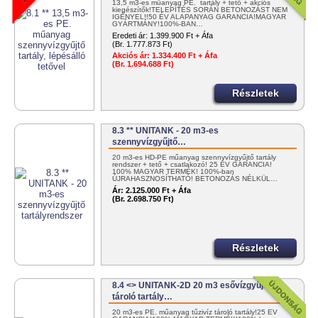
13,5 m3-es műanyag PE. tartály + tető + akciós
kiegészítők!TELEPÍTÉS SORÁN BETONOZÁST NEM
IGÉNYEL!!50 ÉV ALAPANYAG GARANCIA!MAGYAR
GYÁRTMÁNY!100%-BAN…
Eredeti ár:
1.399.900 Ft + Áfa
(Br. 1.777.873 Ft)
Akciós ár:
1.334.400 Ft + Áfa
(Br. 1.694.688 Ft)
Részletek
8.3 ** UNITANK - 20 m3-es
szennyvízgyűjtő…
20 m3-es HD-PE műanyag szennyvízgyűjtő tartály
rendszer + tető + csatlakozó! 25 ÉV GARANCIA!
100% MAGYAR TERMÉK! 100%-ban
ÚJRAHASZNOSÍTHATÓ! BETONOZÁS NÉLKÜL…
Ár:
2.125.000 Ft + Áfa
(Br. 2.698.750 Ft)
Részletek
8.4 <> UNITANK-2D 20 m3 esővízgyűjtő /
tároló tartály…
20 m3-es PE. műanyag tűzivíz tároló tartály!25 ÉV