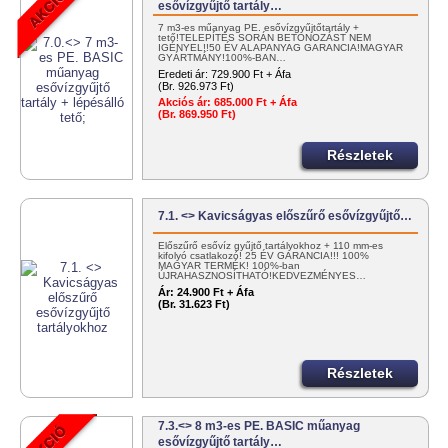
esővízgyűjtő tartály…
7 m3-es műanyag PE. esővízgyűjtőtartály +
tető!TELEPÍTÉS SORÁN BETONOZÁST NEM
IGÉNYEL!!50 ÉV ALAPANYAG GARANCIA!MAGYAR
GYÁRTMÁNY!100%-BAN…
Eredeti ár:
729.900 Ft + Áfa
(Br. 926.973 Ft)
Akciós ár:
685.000 Ft + Áfa
(Br. 869.950 Ft)
Részletek
7.1. <> Kavicságyas előszűrő esővízgyűjtő…
Előszűrő esővíz gyűjtő tartályokhoz + 110 mm-es
kifolyó csatlakozó! 25 ÉV GARANCIA!!! 100%
MAGYAR TERMÉK! 100%-ban
ÚJRAHASZNOSÍTHATÓ!KEDVEZMÉNYES…
Ár:
24.900 Ft + Áfa
(Br. 31.623 Ft)
Részletek
7.3.<> 8 m3-es PE. BASIC műanyag
esővízgyűjtő tartály…