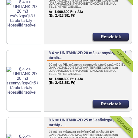
GARANCIA!100% MAGYAR TERMÉK!100%-ban
ÚJRAHASZNOSÍTHATÓ!BETONOZÁS NÉLKÜL
TELEPÍTHETŐ!ÉME…
Ár:
1.900.300 Ft + Áfa
(Br. 2.413.381 Ft)
Részletek
8.4 <> UNITANK-2D 20 m3 szennyvízgyűjtő /
tároló…
20 m3-es PE. műanyag szennyvíz tároló tartály!25 ÉV
GARANCIA!100% MAGYAR TERMÉK!100%-ban
ÚJRAHASZNOSÍTHATÓ!BETONOZÁS NÉLKÜL
TELEPÍTHETŐ!ÉME…
Ár:
1.900.300 Ft + Áfa
(Br. 2.413.381 Ft)
Részletek
8.6.<> UNITANK-2D 25 m3 esővízgyűjtő
tartály -…
25 m3-es műanyag esővízgyűjtő tartály!25 ÉV
GARANCIA!100% MAGYAR TERMÉK!100%-ban
ÚJRAHASZNOSÍTHATÓ!BETONOZÁS NÉLKÜL