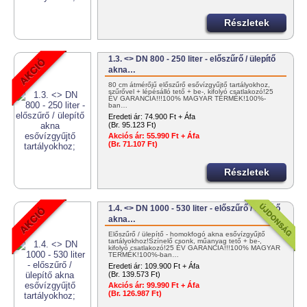
Részletek
1.3. <> DN 800 - 250 liter - előszűrő / ülepítő
akna…
80 cm átmérőjű előszűrő esővízgyűjtő tartályokhoz,
szűrővel + lépésálló tető + be-, kifolyó csatlakozó!25
ÉV GARANCIA!!!100% MAGYAR TERMÉK!100%-
ban…
Eredeti ár:
74.900 Ft + Áfa
(Br. 95.123 Ft)
Akciós ár:
55.990 Ft + Áfa
(Br. 71.107 Ft)
Részletek
1.4. <> DN 1000 - 530 liter - előszűrő / ülepítő
akna…
Előszűrő / ülepítő - homokfogó akna esővízgyűjtő
tartályokhoz!Színelő csonk, műanyag tető + be-,
kifolyó csatlakozó!25 ÉV GARANCIA!!!100% MAGYAR
TERMÉK!100%-ban…
Eredeti ár:
109.900 Ft + Áfa
(Br. 139.573 Ft)
Akciós ár:
99.990 Ft + Áfa
(Br. 126.987 Ft)