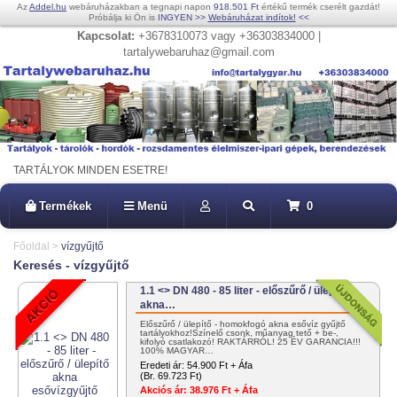
Az
Addel.hu
webáruházakban a tegnapi napon
918.501 Ft
értékű termék cserélt gazdát!
Próbálja ki Ön is
INGYEN
>>
Webáruházat indítok!
<<
Kapcsolat:
+3678310073 vagy +36303834000 |
tartalywebaruhaz@gmail.com
TARTÁLYOK MINDEN ESETRE!
Termékek
Menü
0
Főoldal
>
vízgyűjtő
Keresés - vízgyűjtő
1.1 <> DN 480 - 85 liter - előszűrő / ülepítő
akna…
Előszűrő / ülepítő - homokfogó akna esővíz gyűjtő
tartályokhoz!Színelő csonk, műanyag tető + be-,
kifolyó csatlakozó! RAKTÁRRÓL! 25 ÉV GARANCIA!!!
100% MAGYAR…
Eredeti ár:
54.900 Ft + Áfa
(Br. 69.723 Ft)
Akciós ár:
38.976 Ft + Áfa