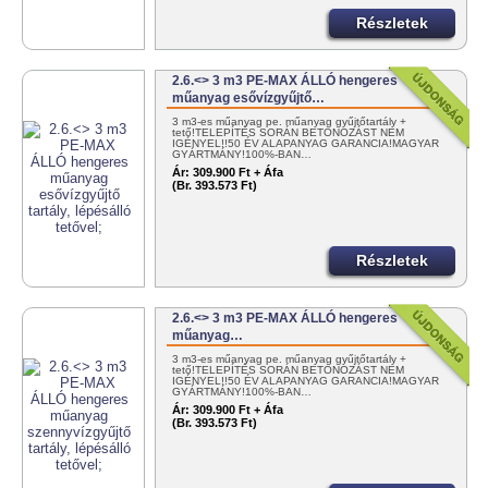
Részletek
2.6.<> 3 m3 PE-MAX ÁLLÓ hengeres
műanyag esővízgyűjtő…
3 m3-es műanyag pe. műanyag gyűjtőtartály +
tető!TELEPÍTÉS SORÁN BETONOZÁST NEM
IGÉNYEL!!50 ÉV ALAPANYAG GARANCIA!MAGYAR
GYÁRTMÁNY!100%-BAN…
Ár:
309.900 Ft + Áfa
(Br. 393.573 Ft)
Részletek
2.6.<> 3 m3 PE-MAX ÁLLÓ hengeres
műanyag…
3 m3-es műanyag pe. műanyag gyűjtőtartály +
tető!TELEPÍTÉS SORÁN BETONOZÁST NEM
IGÉNYEL!!50 ÉV ALAPANYAG GARANCIA!MAGYAR
GYÁRTMÁNY!100%-BAN…
Ár:
309.900 Ft + Áfa
(Br. 393.573 Ft)