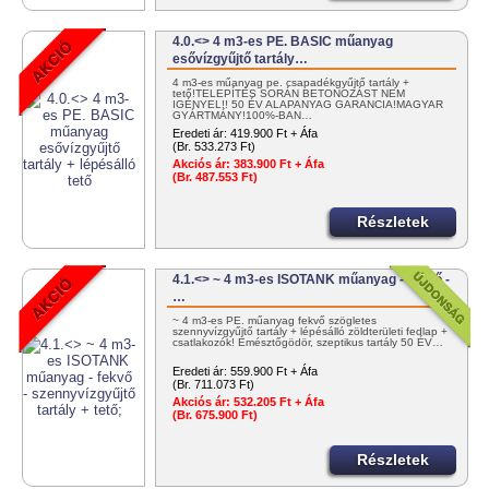
4.0.<> 4 m3-es PE. BASIC műanyag
esővízgyűjtő tartály…
4 m3-es műanyag pe. csapadékgyűjtő tartály +
tető!TELEPÍTÉS SORÁN BETONOZÁST NEM
IGÉNYEL!! 50 ÉV ALAPANYAG GARANCIA!MAGYAR
GYÁRTMÁNY!100%-BAN…
Eredeti ár:
419.900 Ft + Áfa
(Br. 533.273 Ft)
Akciós ár:
383.900 Ft + Áfa
(Br. 487.553 Ft)
Részletek
4.1.<> ~ 4 m3-es ISOTANK műanyag - fekvő -
…
~ 4 m3-es PE. műanyag fekvő szögletes
szennyvízgyűjtő tartály + lépésálló zöldterületi fedlap +
csatlakozók! Emésztőgödör, szeptikus tartály 50 ÉV…
Eredeti ár:
559.900 Ft + Áfa
(Br. 711.073 Ft)
Akciós ár:
532.205 Ft + Áfa
(Br. 675.900 Ft)
Részletek