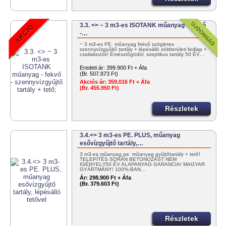
3.3. <> ~ 3 m3-es ISOTANK műanyag - fekvő
-…
~ 3 m3-es PE. műanyag fekvő szögletes
szennyvízgyűjtő tartály + lépésálló zöldterületi fedlap +
csatlakozók! Emésztőgödör, szeptikus tartály 50 ÉV…
Eredeti ár:
399.900 Ft + Áfa
(Br. 507.873 Ft)
Akciós ár:
359.016 Ft + Áfa
(Br. 455.950 Ft)
Részletek
3.4.<> 3 m3-es PE. PLUS, műanyag
esővízgyűjtő tartály,…
3 m3-es műanyag pe. műanyag gyűjtőtartály + tető!
TELEPÍTÉS SORÁN BETONOZÁST NEM
IGÉNYEL!!50 ÉV ALAPANYAG GARANCIA! MAGYAR
GYÁRTMÁNY! 100%-BAN…
Ár:
298.900 Ft + Áfa
(Br. 379.603 Ft)
Részletek