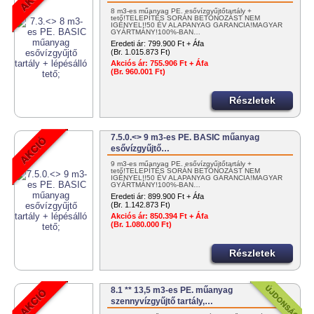
8 m3-es műanyag PE. esővízgyűjtőtartály +
tető!TELEPÍTÉS SORÁN BETONOZÁST NEM
IGÉNYEL!!50 ÉV ALAPANYAG GARANCIA!MAGYAR
GYÁRTMÁNY!100%-BAN…
Eredeti ár:
799.900 Ft + Áfa
(Br. 1.015.873 Ft)
Akciós ár:
755.906 Ft + Áfa
(Br. 960.001 Ft)
Részletek
7.5.0.<> 9 m3-es PE. BASIC műanyag
esővízgyűjtő…
9 m3-es műanyag PE. esővízgyűjtőtartály +
tető!TELEPÍTÉS SORÁN BETONOZÁST NEM
IGÉNYEL!!50 ÉV ALAPANYAG GARANCIA!MAGYAR
GYÁRTMÁNY!100%-BAN…
Eredeti ár:
899.900 Ft + Áfa
(Br. 1.142.873 Ft)
Akciós ár:
850.394 Ft + Áfa
(Br. 1.080.000 Ft)
Részletek
8.1 ** 13,5 m3-es PE. műanyag
szennyvízgyűjtő tartály,…