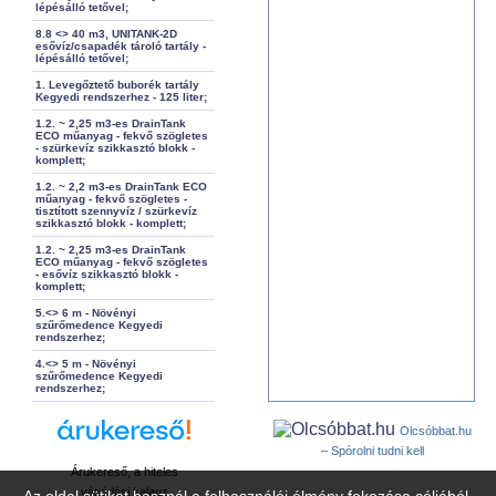
lépésálló tetővel;
8.8 <> 40 m3, UNITANK-2D
esővíz/csapadék tároló tartály -
lépésálló tetővel;
1. Levegőztető buborék tartály
Kegyedi rendszerhez - 125 liter;
1.2. ~ 2,25 m3-es DrainTank
ECO műanyag - fekvő szögletes
- szürkevíz szikkasztó blokk -
komplett;
1.2. ~ 2,2 m3-es DrainTank ECO
műanyag - fekvő szögletes -
tisztított szennyvíz / szürkevíz
szikkasztó blokk - komplett;
1.2. ~ 2,25 m3-es DrainTank
ECO műanyag - fekvő szögletes
- esővíz szikkasztó blokk -
komplett;
5.<> 6 m - Növényi
szűrőmedence Kegyedi
rendszerhez;
4.<> 5 m - Növényi
szűrőmedence Kegyedi
rendszerhez;
Olcsóbbat.hu
– Spórolni tudni kell
Árukereső, a hiteles
vásárlási kalauz