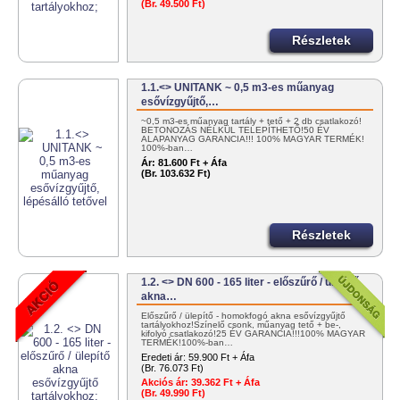
(Br. 49.500 Ft)
Részletek
1.1.<> UNITANK ~ 0,5 m3-es műanyag
esővízgyűjtő,…
~0,5 m3-es műanyag tartály + tető + 2 db csatlakozó!
BETONOZÁS NÉLKÜL TELEPÍTHETŐ!50 ÉV
ALAPANYAG GARANCIA!!! 100% MAGYAR TERMÉK!
100%-ban…
Ár:
81.600 Ft + Áfa
(Br. 103.632 Ft)
Részletek
1.2. <> DN 600 - 165 liter - előszűrő / ülepítő
akna…
Előszűrő / ülepítő - homokfogó akna esővízgyűjtő
tartályokhoz!Színelő csonk, műanyag tető + be-,
kifolyó csatlakozó!25 ÉV GARANCIA!!!100% MAGYAR
TERMÉK!100%-ban…
Eredeti ár:
59.900 Ft + Áfa
(Br. 76.073 Ft)
Akciós ár:
39.362 Ft + Áfa
(Br. 49.990 Ft)