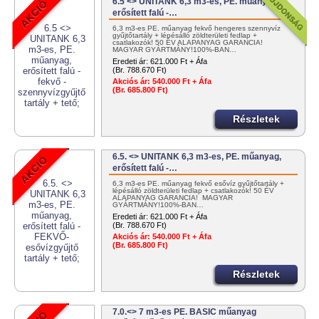
6.5 <> UNITANK 6,3 m3-es, PE. műanyag,
erősített falú -…
6,3 m3-es PE. műanyag fekvő hengeres szennyvíz
gyűjtőtartály + lépésálló zöldterületi fedlap +
csatlakozók! 50 ÉV ALAPANYAG GARANCIA!
MAGYAR GYÁRTMÁNY!100%-BAN…
Eredeti ár:
621.000 Ft + Áfa
(Br. 788.670 Ft)
Akciós ár:
540.000 Ft + Áfa
(Br. 685.800 Ft)
Részletek
6.5. <> UNITANK 6,3 m3-es, PE. műanyag,
erősített falú -…
6,3 m3-es PE. műanyag fekvő esővíz gyűjtőtartály +
lépésálló zöldterületi fedlap + csatlakozók! 50 ÉV
ALAPANYAG GARANCIA! MAGYAR
GYÁRTMÁNY!100%-BAN…
Eredeti ár:
621.000 Ft + Áfa
(Br. 788.670 Ft)
Akciós ár:
540.000 Ft + Áfa
(Br. 685.800 Ft)
Részletek
7.0.<> 7 m3-es PE. BASIC műanyag