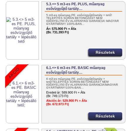
5.3.<> 5 m3-es PE. PLUS, műanyag
esővízgyűjtő tartály…
5 m3-es műanyag PE. esővízgyűjtőtartály + tető!
TELEPÍTÉS SORÁN BETONOZÁST NEM
IGÉNYEL!!50 ÉV ALAPANYAG GARANCIA! MAGYAR
GYÁRTMÁNY! 100%-BAN…
Ár:
575.900 Ft + Áfa
(Br. 731.393 Ft)
Részletek
6.1.<> 6 m3-es PE. BASIC műanyag
esővízgyűjtő tartály…
6 m3-es műanyag PE. esővízgyűjtőtartály +
tető!TELEPÍTÉS SORÁN BETONOZÁST NEM
IGÉNYEL!!50 ÉV ALAPANYAG GARANCIA!MAGYAR
GYÁRTMÁNY!100%-BAN…
Eredeti ár:
589.900 Ft + Áfa
(Br. 749.173 Ft)
Akciós ár:
529.900 Ft + Áfa
(Br. 672.973 Ft)
Részletek