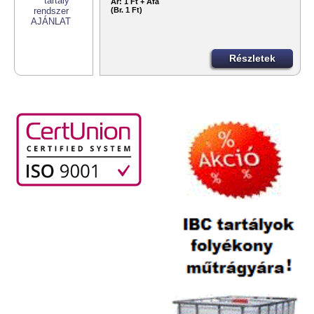
Ár:
1 Ft + Áfa
(Br. 1 Ft)
Részletek