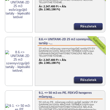
TELEPÍTHETŐ!ÉME…
Ár:
2.347.400 Ft + Áfa
(Br. 2.981.198 Ft)
Részletek
8.6.<> UNITANK-2D 25 m3 szennyvízgyűjtő
tartály -…
25 m3-es műanyag szennyvízgyűjtő tartály!25 ÉV
GARANCIA!100% MAGYAR TERMÉK!100%-ban
ÚJRAHASZNOSÍTHATÓ!BETONOZÁS NÉLKÜL
TELEPÍTHETŐ!ÉME…
Ár:
2.347.400 Ft + Áfa
(Br. 2.981.198 Ft)
Részletek
9.1. <> 50 m3-es PE. FEKVŐ hengeres
műanyag…
50 m3-es PE. műanyag esővíz gyűjtő tartály! 25 ÉV
GARANCIA!100% MAGYAR TERMÉK!100%-ban
ÚJRAHASZNOSÍTHATÓ!BETONOZÁS NÉLKÜL
TELEPÍTHETŐ!+36303834000info@tartalygyar.hu