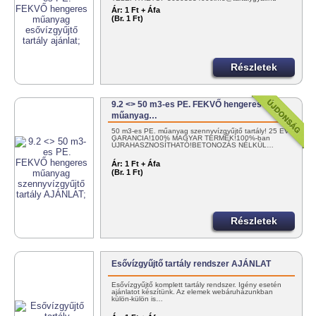
Ár:
1 Ft + Áfa
(Br. 1 Ft)
Részletek
9.2 <> 50 m3-es PE. FEKVŐ hengeres
műanyag…
50 m3-es PE. műanyag szennyvízgyűjtő tartály! 25 ÉV
GARANCIA!100% MAGYAR TERMÉK!100%-ban
ÚJRAHASZNOSÍTHATÓ!BETONOZÁS NÉLKÜL…
Ár:
1 Ft + Áfa
(Br. 1 Ft)
Részletek
Esővízgyűjtő tartály rendszer AJÁNLAT
Esővízgyűjtő komplett tartály rendszer. Igény esetén
ajánlatot készítünk. Az elemek webáruházunkban
külön-külön is…