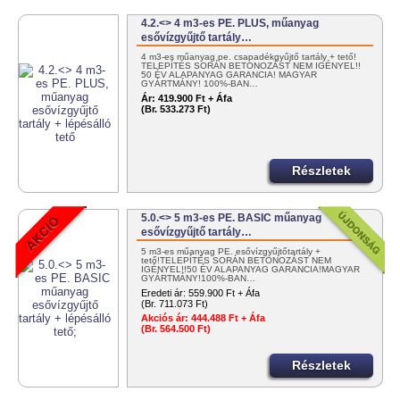
4.2.<> 4 m3-es PE. PLUS, műanyag
esővízgyűjtő tartály…
4 m3-es műanyag pe. csapadékgyűjtő tartály + tető!
TELEPÍTÉS SORÁN BETONOZÁST NEM IGÉNYEL!!
50 ÉV ALAPANYAG GARANCIA! MAGYAR
GYÁRTMÁNY! 100%-BAN…
Ár:
419.900 Ft + Áfa
(Br. 533.273 Ft)
Részletek
5.0.<> 5 m3-es PE. BASIC műanyag
esővízgyűjtő tartály…
5 m3-es műanyag PE. esővízgyűjtőtartály +
tető!TELEPÍTÉS SORÁN BETONOZÁST NEM
IGÉNYEL!!50 ÉV ALAPANYAG GARANCIA!MAGYAR
GYÁRTMÁNY!100%-BAN…
Eredeti ár:
559.900 Ft + Áfa
(Br. 711.073 Ft)
Akciós ár:
444.488 Ft + Áfa
(Br. 564.500 Ft)
Részletek